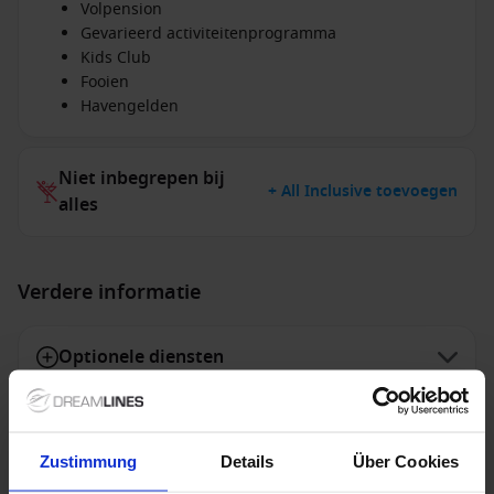
Volpension
Gevarieerd activiteitenprogramma
Kids Club
Fooien
Havengelden
Niet inbegrepen bij
+ All Inclusive toevoegen
alles
Verdere informatie
Optionele diensten
Niet inbegrepen diensten
Zustimmung
Details
Über Cookies