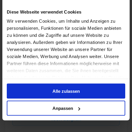
1 / 16
Diese Webseite verwendet Cookies
Wir verwenden Cookies, um Inhalte und Anzeigen zu
personalisieren, Funktionen für soziale Medien anbieten
Costa Deliziosa
zu können und die Zugriffe auf unsere Website zu
analysieren. Außerdem geben wir Informationen zu Ihrer
4
/5
15 Beoordelingen
Verwendung unserer Website an unsere Partner für
Costa Deliziosa is ontworpen om te verleiden en te
soziale Medien, Werbung und Analysen weiter. Unsere
betoveren, maar ook om elke wens te vervullen. Sinds
Partner führen diese Informationen möglicherweise mit
2010 maakt dit schip veel indruk met zijn
weiteren Daten zusammen, die Sie ihnen bereitgestellt
extravagante, gloednieuwe ontwerp, mooie meubels
haben oder die sie im Rahmen Ihrer Nutzung der Dienste
en geweldige verlichting.
Gerenoveerd in
:
Munteenheid
:
gesammelt haben.
2018
EUR, USD
Alle zulassen
Passagiers
:
2826
Anpassen
Toon dekplan