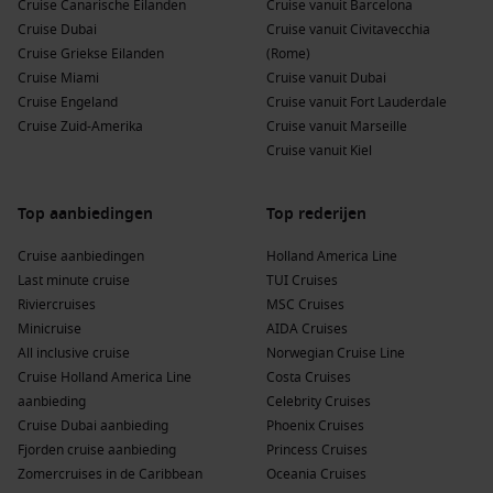
Cruise Canarische Eilanden
Cruise vanuit Barcelona
Cruise Dubai
Cruise vanuit Civitavecchia
Cruise Griekse Eilanden
(Rome)
Cruise Miami
Cruise vanuit Dubai
Cruise Engeland
Cruise vanuit Fort Lauderdale
Cruise Zuid-Amerika
Cruise vanuit Marseille
Cruise vanuit Kiel
Top aanbiedingen
Top rederijen
Cruise aanbiedingen
Holland America Line
Last minute cruise
TUI Cruises
Riviercruises
MSC Cruises
Minicruise
AIDA Cruises
All inclusive cruise
Norwegian Cruise Line
Cruise Holland America Line
Costa Cruises
aanbieding
Celebrity Cruises
Cruise Dubai aanbieding
Phoenix Cruises
Fjorden cruise aanbieding
Princess Cruises
Zomercruises in de Caribbean
Oceania Cruises