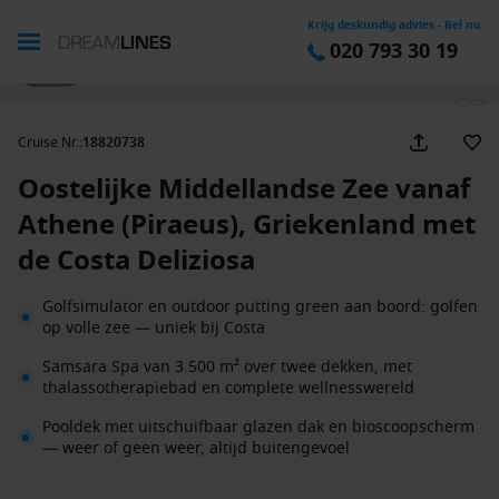
Krijg deskundig advies - Bel nu
020 793 30 19
1 / 25
Cruise Nr.
:
18820738
Oostelijke Middellandse Zee vanaf
Athene (Piraeus), Griekenland met
de Costa Deliziosa
Golfsimulator en outdoor putting green aan boord: golfen
op volle zee — uniek bij Costa
Samsara Spa van 3.500 m² over twee dekken, met
thalassotherapiebad en complete wellnesswereld
Pooldek met uitschuifbaar glazen dak en bioscoopscherm
— weer of geen weer, altijd buitengevoel