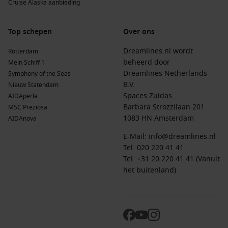
Cruise Alaska aanbieding
Top schepen
Over ons
Dreamlines.nl wordt
Rotterdam
beheerd door
Mein Schiff 1
Dreamlines Netherlands
Symphony of the Seas
B.V.
Nieuw Statendam
Spaces Zuidas
AIDAperla
Barbara Strozzilaan 201
MSC Preziosa
1083 HN Amsterdam
AIDAnova
E-Mail:
info@dreamlines.nl
Tel:
020 220 41 41
Tel: +31 20 220 41 41 (Vanuit
het buitenland)