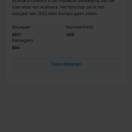
Azamara Onward is de nieuwste toevoeging aan de
luxe vloot van Azamara. Het lijnschip zal in het
voorjaar van 2022 door Europa gaan zeilen.
Bouwjaar
:
Munteenheid
:
2021
USD
Passagiers
:
804
Toon dekplan