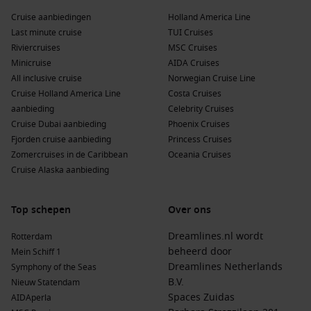
Cruise aanbiedingen
Holland America Line
Last minute cruise
TUI Cruises
Riviercruises
MSC Cruises
Minicruise
AIDA Cruises
All inclusive cruise
Norwegian Cruise Line
Cruise Holland America Line
Costa Cruises
aanbieding
Celebrity Cruises
Cruise Dubai aanbieding
Phoenix Cruises
Fjorden cruise aanbieding
Princess Cruises
Zomercruises in de Caribbean
Oceania Cruises
Cruise Alaska aanbieding
Top schepen
Over ons
Dreamlines.nl wordt
Rotterdam
beheerd door
Mein Schiff 1
Dreamlines Netherlands
Symphony of the Seas
B.V.
Nieuw Statendam
Spaces Zuidas
AIDAperla