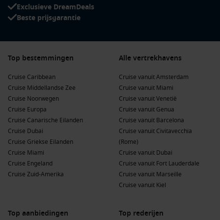
Exclusieve DreamDeals
Beste prijsgarantie
Top bestemmingen
Alle vertrekhavens
Cruise Caribbean
Cruise vanuit Amsterdam
Cruise Middellandse Zee
Cruise vanuit Miami
Cruise Noorwegen
Cruise vanuit Venetië
Cruise Europa
Cruise vanuit Genua
Cruise Canarische Eilanden
Cruise vanuit Barcelona
Cruise Dubai
Cruise vanuit Civitavecchia
Cruise Griekse Eilanden
(Rome)
Cruise Miami
Cruise vanuit Dubai
Cruise Engeland
Cruise vanuit Fort Lauderdale
Cruise Zuid-Amerika
Cruise vanuit Marseille
Cruise vanuit Kiel
Top aanbiedingen
Top rederijen