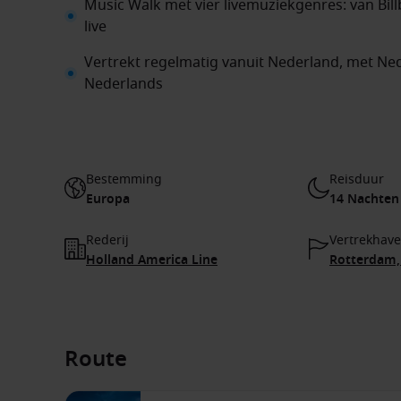
Music Walk met vier livemuziekgenres: van Bil
live
Vertrekt regelmatig vanuit Nederland, met Ned
Nederlands
Bestemming
Reisduur
Europa
14 Nachten
Rederij
Vertrekhav
Holland America Line
Rotterdam,
Route