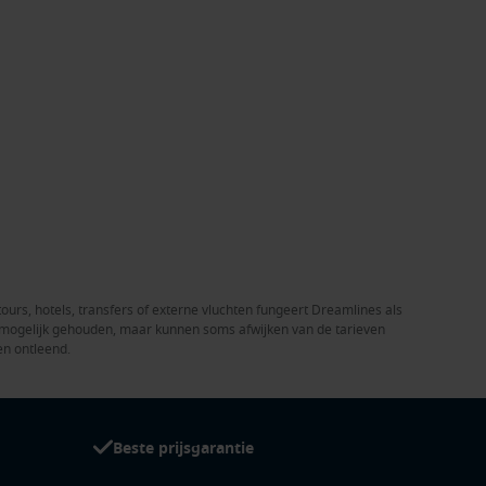
tours, hotels, transfers of externe vluchten fungeert Dreamlines als
el mogelijk gehouden, maar kunnen soms afwijken van de tarieven
en ontleend.
Beste prijsgarantie