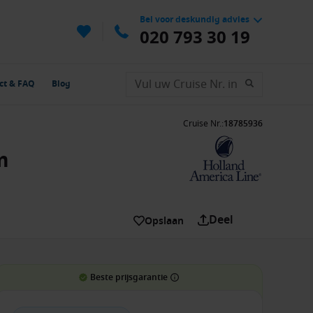
Bel voor deskundig advies
020 793 30 19
ct & FAQ
Blog
Cruise Nr.
:
18785936
m
Deel
Opslaan
Beste prijsgarantie