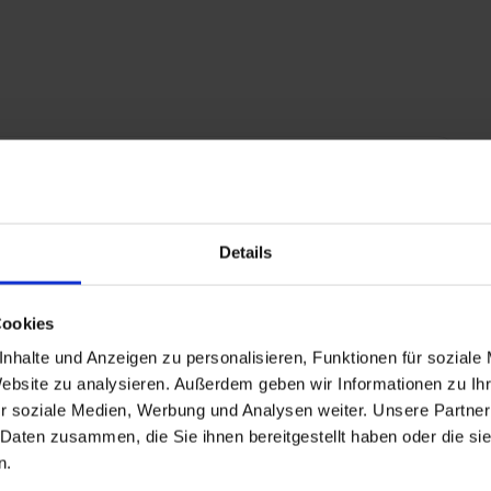
 Rotterdam
Details
Cookies
oals sauna en fitnesscentrum
nhalte und Anzeigen zu personalisieren, Funktionen für soziale
Website zu analysieren. Außerdem geben wir Informationen zu I
r soziale Medien, Werbung und Analysen weiter. Unsere Partner
+ All Inclusive toevoegen
 Daten zusammen, die Sie ihnen bereitgestellt haben oder die s
n.