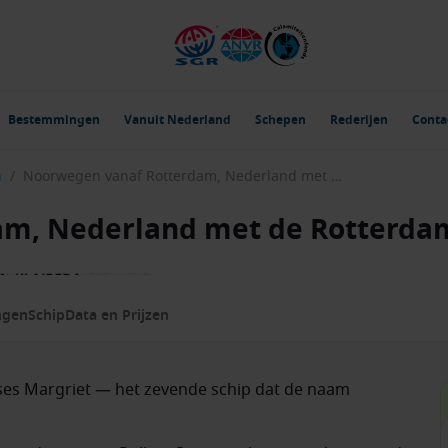
Bestemmingen
Vanuit Nederland
Schepen
Rederijen
Conta
m
/
Noorwegen vanaf Rotterdam, Nederland met de Rotterdam
am, Nederland met de Rotterda
ngen
Schip
Data en Prijzen
ses Margriet — het zevende schip dat de naam