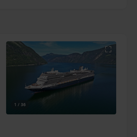
ar, geldig op nieuwe boekingen gemaakt en bevestigd
e afvaarten. Deze actie is niet combineerbaar met andere
en zijn per persoon gebaseerd op een dubbele bezetting
ngen. Het Have it ALL premium pakket kan voor € 75,-
te allen tijde het recht voor, zonder aankondiging vooraf,
. Vraag jouw cruise expert voor meer informatie!
1 / 36