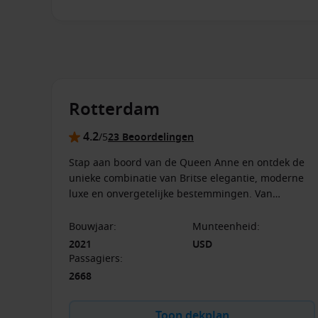
annuleringskosten. Deze actie is, indien beschikba
tussen 30 juli en 13 augustus 2026 op geselecteerd
acties/promoties/aanbiedingen. De vermelde tariev
en zijn inclusief belastingen, havengelden en heffi
p.p.p.n bijgeboekt worden. De rederij behoudt zich 
prijzen en/of promoties te verhogen of in te trekken
Rotterdam
4.2
/5
23 Beoordelingen
Stap aan boord van de Queen Anne en ontdek de
unieke combinatie van Britse elegantie, moderne
luxe en onvergetelijke bestemmingen. Van
prachtige suites tot wereldklasse entertainment:
alles staat in het teken van een ultieme cruise-
Bouwjaar
:
Munteenheid
:
ervaring.
2021
USD
Passagiers
:
2668
Toon dekplan