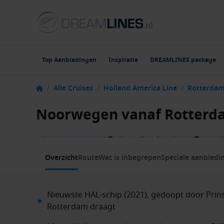
Top Aanbiedingen
Inspiratie
DREAMLINES package
/
Alle Cruises
/
Holland America Line
/
Rotterda
Noorwegen vanaf Rotterd
1 / 16
Overzicht
Route
Wat is inbegrepen
Speciale aanbiedi
Nieuwste HAL-schip (2021), gedoopt door Prin
Rotterdam draagt