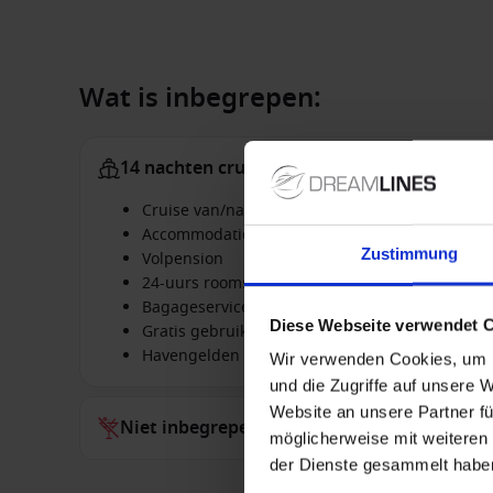
Wat is inbegrepen:
14 nachten cruise
Cruise van/naar Rotterdam, Nederland met de
Accommodatie in de geboekte hut
Zustimmung
Volpension
24-uurs roomservice
Bagageservice bij het in- & ontschepen
Diese Webseite verwendet 
Gratis gebruik van de faciliteiten aan boord, z
Havengelden
Wir verwenden Cookies, um I
und die Zugriffe auf unsere 
Website an unsere Partner fü
Niet inbegrepen bij alles
möglicherweise mit weiteren
der Dienste gesammelt habe