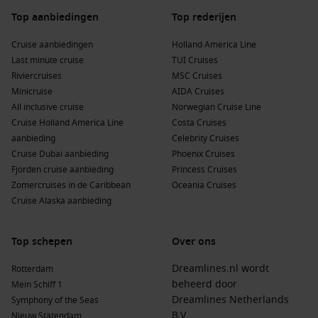
Top aanbiedingen
Top rederijen
Cruise aanbiedingen
Holland America Line
Last minute cruise
TUI Cruises
Riviercruises
MSC Cruises
Minicruise
AIDA Cruises
All inclusive cruise
Norwegian Cruise Line
Cruise Holland America Line
Costa Cruises
aanbieding
Celebrity Cruises
Cruise Dubai aanbieding
Phoenix Cruises
Fjorden cruise aanbieding
Princess Cruises
Zomercruises in de Caribbean
Oceania Cruises
Cruise Alaska aanbieding
Top schepen
Over ons
Dreamlines.nl wordt
Rotterdam
beheerd door
Mein Schiff 1
Dreamlines Netherlands
Symphony of the Seas
B.V.
Nieuw Statendam