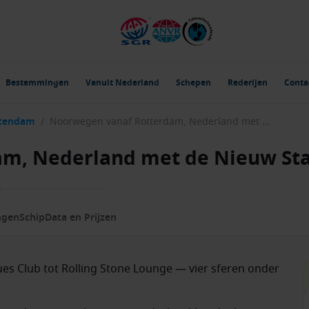
Bestemmingen
Vanuit Nederland
Schepen
Rederijen
Conta
atendam
/
Noorwegen vanaf Rotterdam, Nederland met de Nieuw Statendam
am, Nederland met de Nieuw S
ngen
Schip
Data en Prijzen
ues Club tot Rolling Stone Lounge — vier sferen onder