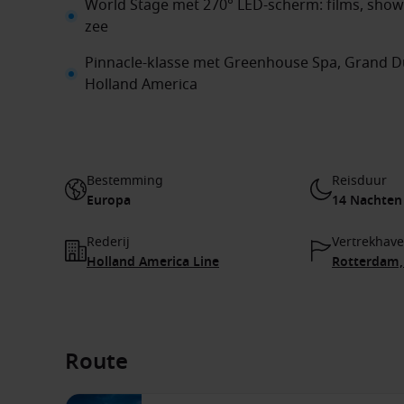
World Stage met 270° LED-scherm: films, show
zee
Pinnacle-klasse met Greenhouse Spa, Grand Dut
Holland America
Bestemming
Reisduur
Europa
14 Nachten
Rederij
Vertrekhav
Holland America Line
Rotterdam,
Route