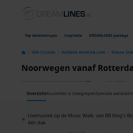
Top Aanbiedingen
Inspiratie
DREAMLINES package
/
Alle Cruises
/
Holland America Line
/
Nieuw St
Noorwegen vanaf Rotterd
1 / 14
Overzicht
Route
Wat is inbegrepen
Speciale aanbiedi
Livemuziek op de Music Walk: van BB King's Bl
één dak