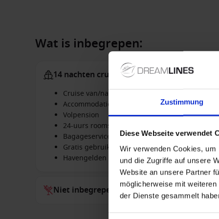
Wat is inbegrepen:
14 nachten cruise
Cruise van/naar Rotterdam, Nederland met de
Zustimmung
Accommodatie in de geboekte hut
Volpension
24-uurs roomservice
Diese Webseite verwendet 
Bagageservice bij het in- & ontschepen
Gratis gebruik van de faciliteiten aan boord, z
Wir verwenden Cookies, um I
Havengelden
und die Zugriffe auf unsere 
Website an unsere Partner fü
möglicherweise mit weiteren
Niet inbegrepen bij alles
der Dienste gesammelt habe