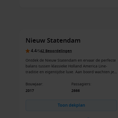
annuleringskosten. Deze actie is, indien beschikba
tussen 30 juli en 13 augustus 2026 op geselecteerd
acties/promoties/aanbiedingen. De vermelde tariev
en zijn inclusief belastingen, havengelden en heffi
p.p.p.n bijgeboekt worden. De rederij behoudt zich 
prijzen en/of promoties te verhogen of in te trekken
Nieuw Statendam
4.4
/5
42 Beoordelingen
Ontdek de Nieuw Statendam en ervaar de perfecte
balans tussen klassieke Holland America Line-
traditie en eigentijdse luxe. Aan boord wachten je
culinaire verrassingen, inspirerende
entertainmentopties en ontspanning op het
Bouwjaar
:
Passagiers
:
hoogste niveau.
2017
2666
Toon dekplan