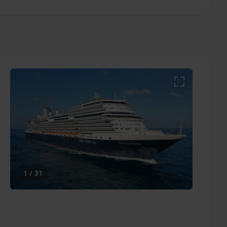
ar, geldig op nieuwe boekingen gemaakt en bevestigd
e afvaarten. Deze actie is niet combineerbaar met andere
en zijn per persoon gebaseerd op een dubbele bezetting
ngen. Het Have it ALL premium pakket kan voor € 75,-
te allen tijde het recht voor, zonder aankondiging vooraf,
. Vraag jouw cruise expert voor meer informatie!
1 / 31