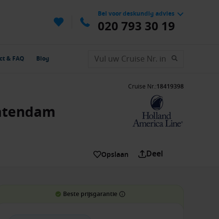
Bel voor deskundig advies
020 793 30 19
ct & FAQ
Blog
Cruise Nr.
:
18419398
tatendam
Deel
Opslaan
Beste prijsgarantie