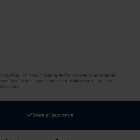
tours, hotels, transfers of externe vluchten fungeert Dreamlines als
el mogelijk gehouden, maar kunnen soms afwijken van de tarieven
en ontleend.
Beste prijsgarantie