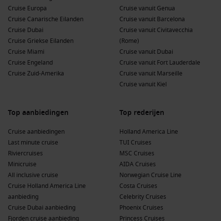
Cruise Europa
Cruise vanuit Genua
Cruise Canarische Eilanden
Cruise vanuit Barcelona
Cruise Dubai
Cruise vanuit Civitavecchia
Cruise Griekse Eilanden
(Rome)
Cruise Miami
Cruise vanuit Dubai
Cruise Engeland
Cruise vanuit Fort Lauderdale
Cruise Zuid-Amerika
Cruise vanuit Marseille
Cruise vanuit Kiel
Top aanbiedingen
Top rederijen
Cruise aanbiedingen
Holland America Line
Last minute cruise
TUI Cruises
Riviercruises
MSC Cruises
Minicruise
AIDA Cruises
All inclusive cruise
Norwegian Cruise Line
Cruise Holland America Line
Costa Cruises
aanbieding
Celebrity Cruises
Cruise Dubai aanbieding
Phoenix Cruises
Fjorden cruise aanbieding
Princess Cruises