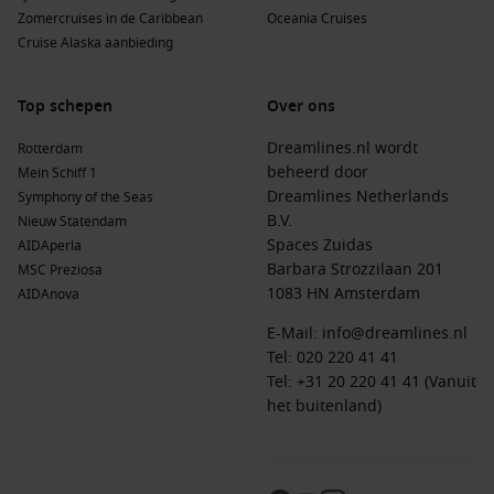
Zomercruises in de Caribbean
Oceania Cruises
Cruise Alaska aanbieding
Top schepen
Over ons
Dreamlines.nl wordt
Rotterdam
beheerd door
Mein Schiff 1
Dreamlines Netherlands
Symphony of the Seas
B.V.
Nieuw Statendam
Spaces Zuidas
AIDAperla
Barbara Strozzilaan 201
MSC Preziosa
1083 HN Amsterdam
AIDAnova
E-Mail:
info@dreamlines.nl
Tel:
020 220 41 41
Tel: +31 20 220 41 41 (Vanuit
het buitenland)