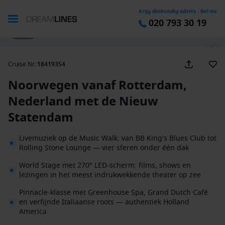
Krijg deskundig advies - Bel nu
020 793 30 19
1 / 42
Cruise Nr.
:
18419354
Noorwegen vanaf Rotterdam,
Nederland met de Nieuw
Statendam
Livemuziek op de Music Walk: van BB King's Blues Club tot
Rolling Stone Lounge — vier sferen onder één dak
World Stage met 270° LED-scherm: films, shows en
lezingen in het meest indrukwekkende theater op zee
Pinnacle-klasse met Greenhouse Spa, Grand Dutch Café
en verfijnde Italiaanse roots — authentiek Holland
America