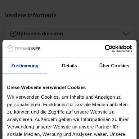
Verdere informatie
Optionele diensten
Niet inbegrepen diensten
Zustimmung
Details
Über Cookies
Diese Webseite verwendet Cookies
Speciale aanbiedingen
Wir verwenden Cookies, um Inhalte und Anzeigen zu
personalisieren, Funktionen für soziale Medien anbieten
zu können und die Zugriffe auf unsere Website zu
Holland America Line - TOP 10 afvaarten
analysieren. Außerdem geben wir Informationen zu Ihrer
De TOP 10 cruises van Holland America Line zijn nu
Verwendung unserer Website an unsere Partner für
tijdelijk extra scherp geprijsd! Deze selectie van
soziale Medien, Werbung und Analysen weiter. Unsere