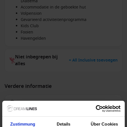
Diadema
Accommodatie in de geboekte hut
Volpension
Gevarieerd activiteitenprogramma
Kids Club
Fooien
Havengelden
Niet inbegrepen bij
+ All Inclusive toevoegen
alles
Verdere informatie
Optionele diensten
Niet inbegrepen diensten
Zustimmung
Details
Über Cookies