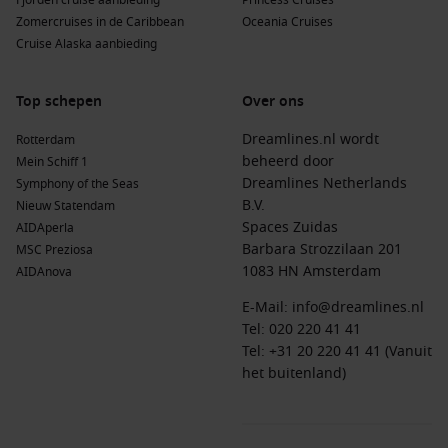
Fjorden cruise aanbieding
Princess Cruises
Zomercruises in de Caribbean
Oceania Cruises
Cruise Alaska aanbieding
Top schepen
Over ons
Dreamlines.nl wordt
Rotterdam
beheerd door
Mein Schiff 1
Dreamlines Netherlands
Symphony of the Seas
B.V.
Nieuw Statendam
Spaces Zuidas
AIDAperla
Barbara Strozzilaan 201
MSC Preziosa
1083 HN Amsterdam
AIDAnova
E-Mail:
info@dreamlines.nl
Tel:
020 220 41 41
Tel: +31 20 220 41 41 (Vanuit
het buitenland)