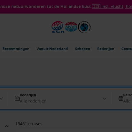
landse natuurwonderen tot de Hollandse kust
🇮🇸 incl. vlucht, ho
Bestemmingen
Vanuit Nederland
Schepen
Rederijen
Conta
Rederijen
Reis
Alle rederijen
Alle
13461 cruises