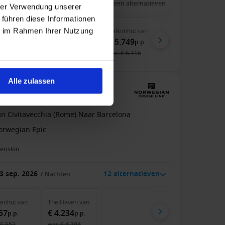
 jan. 2027
28
Nachten
Geen alternatieven
hrer Verwendung unserer
 führen diese Informationen
ie im Rahmen Ihrer Nutzung
nenhut
van
Buitenhut
van
Balkonhut
van
Suite
van
.889
€ 4.099
€ 5.749
€ 7.899
p.p.
p.p.
p.p.
p.p.
€ 4.009
was
€ 6.118
was
€ 6.116
was
€ 8.060
Alle zulassen
(Rome), Italië met de
an Civitavecchia (Rome) Naar Barcelona
orwegian Epic
pension
3 sep. 2026
12 alternatieven
7
Nachten
nenhut
van
The Haven
van
57
€ 4.234
p.p.
p.p.
€ 952
was
€ 4.704