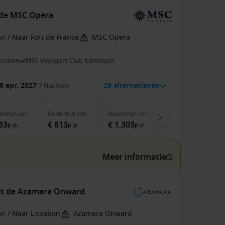
 de MSC Opera
n / Naar Fort de France
MSC Opera
pension
MSC Voyagers Club Kortingen
6 apr. 2027
29 alternatieven
7
Nachten
nenhut
van
Buitenhut
van
Balkonhut
van
83
€ 813
€ 1.303
p.p.
p.p.
p.p.
Meer informatie
met de Azamara Onward
an / Naar Lissabon
Azamara Onward