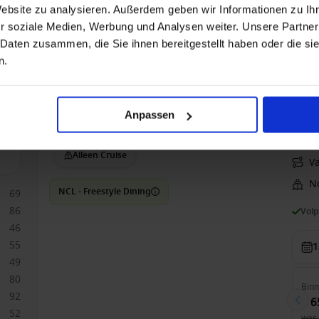
3
Website zu analysieren. Außerdem geben wir Informationen zu I
r soziale Medien, Werbung und Analysen weiter. Unsere Partner
 Daten zusammen, die Sie ihnen bereitgestellt haben oder die s
Bin
€ 3
n.
was
Anpassen
Westelijke Middellandse Zee vanaf Civitavecchia 
Norwegian Epic
Alleen Cruise
V
N
NCL - Freestyle Dining
69
86
Vol
46
55
1
49
80
Bin
92
€ 6
52
was