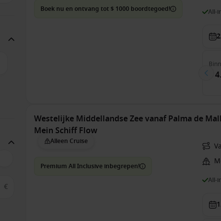
Boek nu en ontvang tot $ 1000 boordtegoed!
All-
2
Bin
€ 4
Westelijke Middellandse Zee vanaf Palma de Mall
Mein Schiff Flow
Alleen Cruise
V
Me
Premium All Inclusive inbegrepen!
All-
€
1