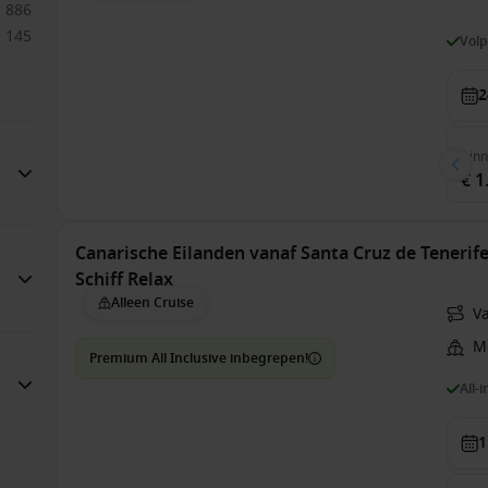
886
145
Vol
2
Bin
€ 1
Canarische Eilanden vanaf Santa Cruz de Tenerife
Schiff Relax
Alleen Cruise
Va
Me
Premium All Inclusive inbegrepen!
All-
1