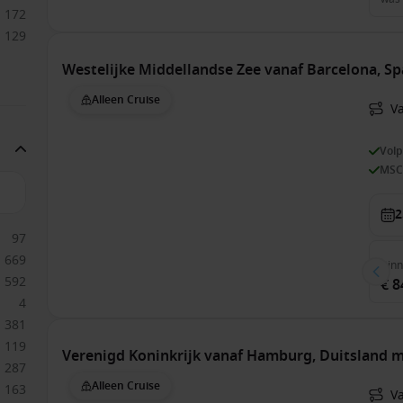
172
129
Westelijke Middellandse Zee vanaf Barcelona, S
Alleen Cruise
V
Vol
MSC
2
97
669
Bin
592
€ 8
4
381
119
Verenigd Koninkrijk vanaf Hamburg, Duitsland 
287
Alleen Cruise
163
V