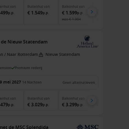
nenhut
van
Buitenhut
van
Balkonhut
van
Suite
van
.499
€ 1.549
€ 1.599
€ 4.199
p.p.
p.p.
p.p.
p.p.
was
€ 1.904
was
€ 4.614
t de Nieuw Statendam
an / Naar Rotterdam
Nieuw Statendam
pension
Premium rederij
9 mei 2027
14
Nachten
Geen alternatieven
nenhut
van
Buitenhut
van
Balkonhut
van
Suite
van
.479
€ 3.029
€ 3.299
€ 4.299
p.p.
p.p.
p.p.
p.p.
 met de MSC Splendida