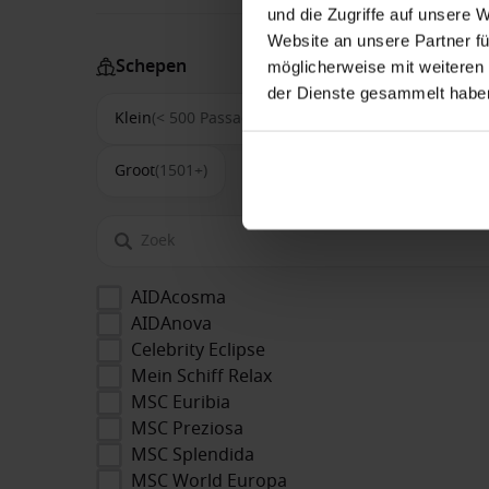
und die Zugriffe auf unsere 
Website an unsere Partner fü
Schepen
möglicherweise mit weiteren
der Dienste gesammelt habe
Klein
(< 500 Passagiers)
Middel
(500-1500)
Groot
(1501+)
AIDAcosma
AIDAnova
Celebrity Eclipse
Mein Schiff Relax
MSC Euribia
MSC Preziosa
MSC Splendida
MSC World Europa