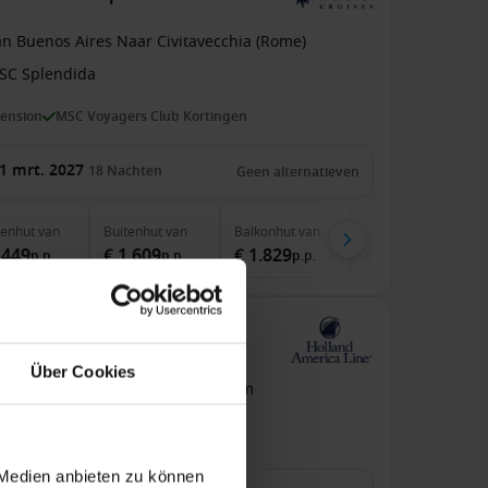
an Buenos Aires Naar Civitavecchia (Rome)
SC Splendida
pension
MSC Voyagers Club Kortingen
1 mrt. 2027
18
Nachten
Geen alternatieven
nenhut
van
Buitenhut
van
Balkonhut
van
Suite
van
.449
€ 1.609
€ 1.829
€ 3.239
p.p.
p.p.
p.p.
p.p.
de Westerdam
Über Cookies
an / Naar Singapore
Westerdam
pension
Premium rederij
 Medien anbieten zu können