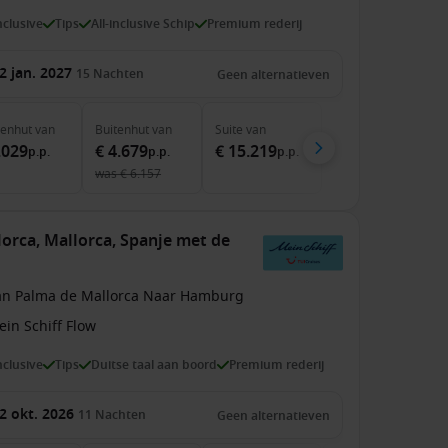
inclusive
Tips
All-inclusive Schip
Premium rederij
2 jan. 2027
15
Nachten
Geen alternatieven
nenhut
van
Buitenhut
van
Suite
van
.029
€ 4.679
€ 15.219
p.p.
p.p.
p.p.
was
€ 6.157
orca, Mallorca, Spanje met de
an Palma de Mallorca Naar Hamburg
in Schiff Flow
inclusive
Tips
Duitse taal aan boord
Premium rederij
2 okt. 2026
11
Nachten
Geen alternatieven