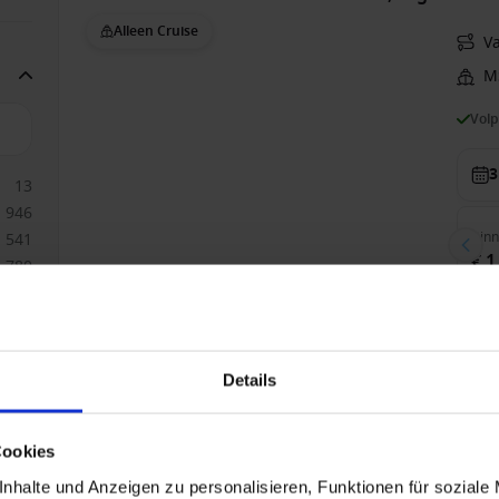
Alleen Cruise
V
M
Vol
3
13
946
Bin
541
€ 1
780
521
1261
575
Zuidoost-Azië vanaf Singapore, Singapore met 
645
Details
Alleen Cruise
V
1181
930
HAL - Vroegboekvoordelen
Vol
Cookies
nhalte und Anzeigen zu personalisieren, Funktionen für soziale