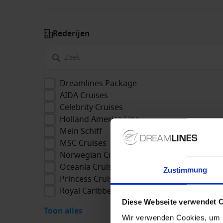
Rederijen
Dreamlines Package
AIDA Cruises
Celebrity Cruises
Holland America Line
Mein Schiff
MSC Cruises
Norwegian Cruise Line
Oceania Cruises
Zustimmung
Princess Cruises
Royal Caribbean
Diese Webseite verwendet 
Toon alles
Wir verwenden Cookies, um I