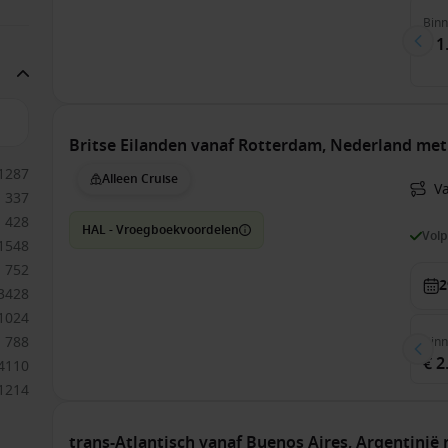
Bin
€ 1
Britse Eilanden vanaf Rotterdam, Nederland me
1287
Alleen Cruise
V
337
428
HAL - Vroegboekvoordelen
Vol
1548
752
2
3428
1024
788
Bin
€ 2
4110
1214
trans-Atlantisch vanaf Buenos Aires, Argentinië