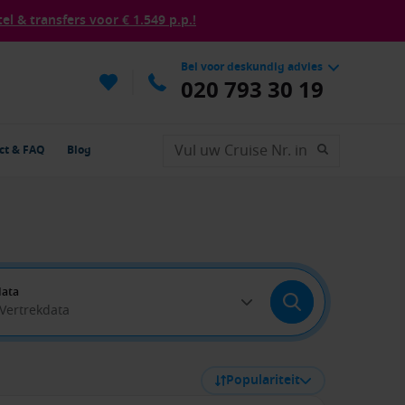
tel & transfers voor € 1.549 p.p.!
Bel voor deskundig advies
020 793 30 19
ct & FAQ
Blog
data
 Vertrekdata
Populariteit