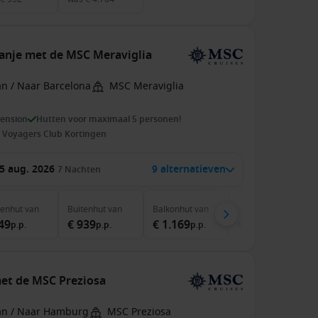
panje met de MSC Meraviglia
an / Naar Barcelona
MSC Meraviglia
pension
Hutten voor maximaal 5 personen!
 Voyagers Club Kortingen
5 aug. 2026
9 alternatieven
7
Nachten
nenhut
van
Buitenhut
van
Balkonhut
van
Suite
van
49
€ 939
€ 1.169
€ 2.219
p.p.
p.p.
p.p.
p.p.
met de MSC Preziosa
an / Naar Hamburg
MSC Preziosa