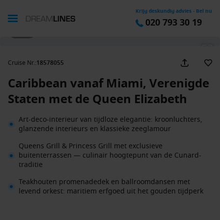
Krijg deskundig advies - Bel nu
020 793 30 19
1 / 39
Cruise Nr.
:
18578055
Caribbean vanaf Miami, Verenigde
Staten met de Queen Elizabeth
Art-deco-interieur van tijdloze elegantie: kroonluchters,
glanzende interieurs en klassieke zeeglamour
Queens Grill & Princess Grill met exclusieve
buitenterrassen — culinair hoogtepunt van de Cunard-
traditie
Teakhouten promenadedek en ballroomdansen met
levend orkest: maritiem erfgoed uit het gouden tijdperk