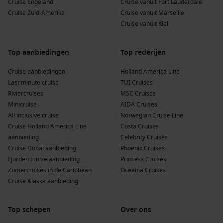
Cruise Engeland
Cruise vanuit Fort Lauderdale
Cruise Zuid-Amerika
Cruise vanuit Marseille
Cruise vanuit Kiel
Top aanbiedingen
Top rederijen
Cruise aanbiedingen
Holland America Line
Last minute cruise
TUI Cruises
Riviercruises
MSC Cruises
Minicruise
AIDA Cruises
All inclusive cruise
Norwegian Cruise Line
Cruise Holland America Line
Costa Cruises
aanbieding
Celebrity Cruises
Cruise Dubai aanbieding
Phoenix Cruises
Fjorden cruise aanbieding
Princess Cruises
Zomercruises in de Caribbean
Oceania Cruises
Cruise Alaska aanbieding
Top schepen
Over ons