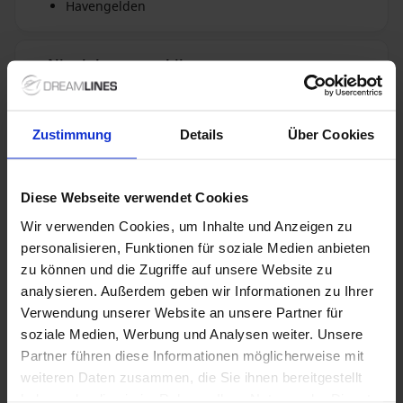
Havengelden
Niet inbegrepen bij
+ All Inclusive toevoegen
alles
Zustimmung
Details
Über Cookies
Verdere informatie
Diese Webseite verwendet Cookies
Optionele diensten
Wir verwenden Cookies, um Inhalte und Anzeigen zu
personalisieren, Funktionen für soziale Medien anbieten
Niet inbegrepen diensten
zu können und die Zugriffe auf unsere Website zu
analysieren. Außerdem geben wir Informationen zu Ihrer
Verwendung unserer Website an unsere Partner für
soziale Medien, Werbung und Analysen weiter. Unsere
Partner führen diese Informationen möglicherweise mit
1 / 30
weiteren Daten zusammen, die Sie ihnen bereitgestellt
haben oder die sie im Rahmen Ihrer Nutzung der Dienste