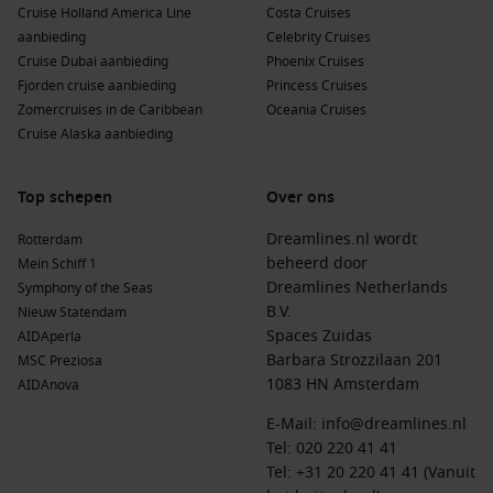
Cruise Holland America Line
Costa Cruises
aanbieding
Celebrity Cruises
Cruise Dubai aanbieding
Phoenix Cruises
Fjorden cruise aanbieding
Princess Cruises
Zomercruises in de Caribbean
Oceania Cruises
Cruise Alaska aanbieding
Top schepen
Over ons
Dreamlines.nl wordt
Rotterdam
beheerd door
Mein Schiff 1
Dreamlines Netherlands
Symphony of the Seas
B.V.
Nieuw Statendam
Spaces Zuidas
AIDAperla
Barbara Strozzilaan 201
MSC Preziosa
1083 HN Amsterdam
AIDAnova
E-Mail:
info@dreamlines.nl
Tel:
020 220 41 41
Tel: +31 20 220 41 41 (Vanuit