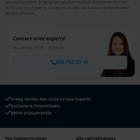
van onze partners. In dergelijke gevallen behoudt Dreamlines zich het
recht voor om prijzen te corrigeren, zonder dat hieraan rechten kunnen
worden ontleend.
Contact onze experts!
Ma. t/m vrij. 09:00 – 17:45 uur
020 793 30 19
Vraag advies aan onze Cruise Experts
Exclusieve DreamDeals
Beste prijsgarantie
Top bestemmingen
Alle vertrekhavens