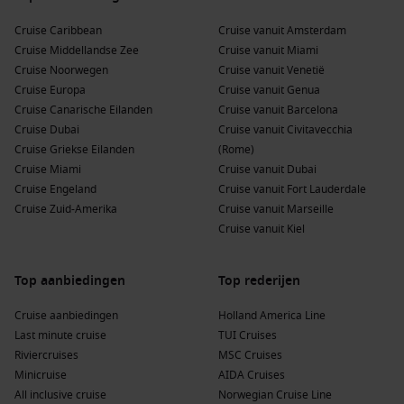
Cruise Caribbean
Cruise vanuit Amsterdam
Cruise Middellandse Zee
Cruise vanuit Miami
Cruise Noorwegen
Cruise vanuit Venetië
Cruise Europa
Cruise vanuit Genua
Cruise Canarische Eilanden
Cruise vanuit Barcelona
Cruise Dubai
Cruise vanuit Civitavecchia
Cruise Griekse Eilanden
(Rome)
Cruise Miami
Cruise vanuit Dubai
Cruise Engeland
Cruise vanuit Fort Lauderdale
Cruise Zuid-Amerika
Cruise vanuit Marseille
Cruise vanuit Kiel
Top aanbiedingen
Top rederijen
Cruise aanbiedingen
Holland America Line
Last minute cruise
TUI Cruises
Riviercruises
MSC Cruises
Minicruise
AIDA Cruises
All inclusive cruise
Norwegian Cruise Line