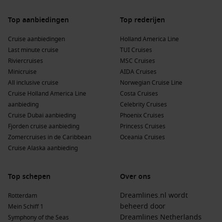
Top aanbiedingen
Top rederijen
Cruise aanbiedingen
Holland America Line
Last minute cruise
TUI Cruises
Riviercruises
MSC Cruises
Minicruise
AIDA Cruises
All inclusive cruise
Norwegian Cruise Line
Cruise Holland America Line
Costa Cruises
aanbieding
Celebrity Cruises
Cruise Dubai aanbieding
Phoenix Cruises
Fjorden cruise aanbieding
Princess Cruises
Zomercruises in de Caribbean
Oceania Cruises
Cruise Alaska aanbieding
Top schepen
Over ons
Dreamlines.nl wordt
Rotterdam
beheerd door
Mein Schiff 1
Dreamlines Netherlands
Symphony of the Seas