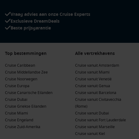
Vraag advies aan onze Cruise Experts
Exclusieve DreamDeals
Beste prijsgarantie
Top bestemmingen
Alle vertrekhavens
Cruise Caribbean
Cruise vanuit Amsterdam
Cruise Middellandse Zee
Cruise vanuit Miami
Cruise Noorwegen
Cruise vanuit Venetië
Cruise Europa
Cruise vanuit Genua
Cruise Canarische Eilanden
Cruise vanuit Barcelona
Cruise Dubai
Cruise vanuit Civitavecchia
Cruise Griekse Eilanden
(Rome)
Cruise Miami
Cruise vanuit Dubai
Cruise Engeland
Cruise vanuit Fort Lauderdale
Cruise Zuid-Amerika
Cruise vanuit Marseille
Cruise vanuit Kiel