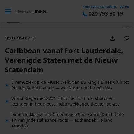
Krijg deskundig advies - Bel nu
020 793 30 19
1 / 37
Cruise Nr.
:
410443
Caribbean vanaf Fort Lauderdale,
Verenigde Staten met de Nieuw
Statendam
Livemuziek op de Music Walk: van BB King's Blues Club tot
Rolling Stone Lounge — vier sferen onder één dak
World Stage met 270° LED-scherm: films, shows en
lezingen in het meest indrukwekkende theater op zee
Pinnacle-klasse met Greenhouse Spa, Grand Dutch Café
en verfijnde Italiaanse roots — authentiek Holland
America