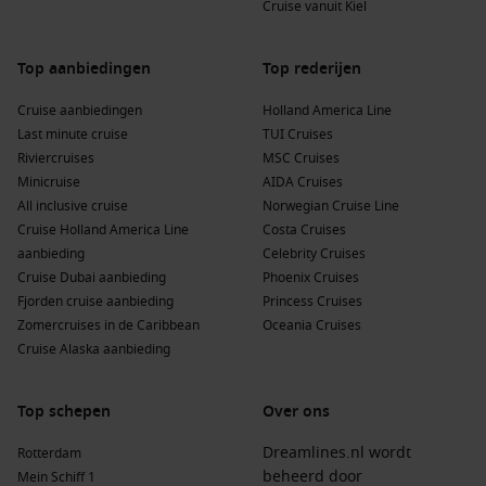
Cruise vanuit Kiel
Top aanbiedingen
Top rederijen
Cruise aanbiedingen
Holland America Line
Last minute cruise
TUI Cruises
Riviercruises
MSC Cruises
Minicruise
AIDA Cruises
All inclusive cruise
Norwegian Cruise Line
Cruise Holland America Line
Costa Cruises
aanbieding
Celebrity Cruises
Cruise Dubai aanbieding
Phoenix Cruises
Fjorden cruise aanbieding
Princess Cruises
Zomercruises in de Caribbean
Oceania Cruises
Cruise Alaska aanbieding
Top schepen
Over ons
Dreamlines.nl wordt
Rotterdam
beheerd door
Mein Schiff 1