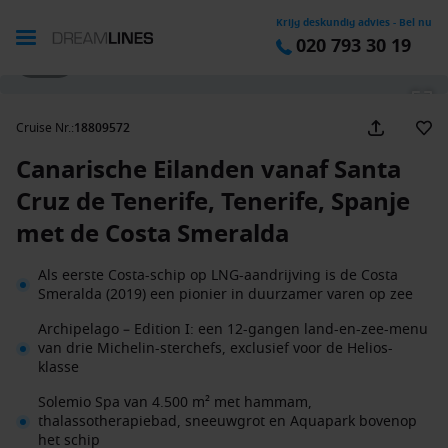
Krijg deskundig advies - Bel nu
020 793 30 19
1 / 22
Cruise Nr.
:
18809572
Canarische Eilanden vanaf Santa
Cruz de Tenerife, Tenerife, Spanje
met de Costa Smeralda
Als eerste Costa-schip op LNG-aandrijving is de Costa
Smeralda (2019) een pionier in duurzamer varen op zee
Archipelago – Edition I: een 12-gangen land-en-zee-menu
van drie Michelin-sterchefs, exclusief voor de Helios-
klasse
Solemio Spa van 4.500 m² met hammam,
thalassotherapiebad, sneeuwgrot en Aquapark bovenop
het schip