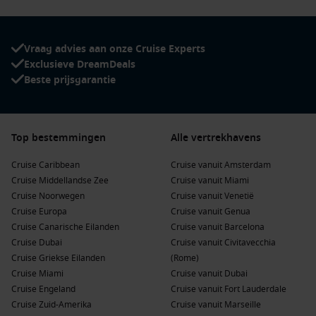
Vraag advies aan onze Cruise Experts
Exclusieve DreamDeals
Beste prijsgarantie
Top bestemmingen
Alle vertrekhavens
Cruise Caribbean
Cruise vanuit Amsterdam
Cruise Middellandse Zee
Cruise vanuit Miami
Cruise Noorwegen
Cruise vanuit Venetië
Cruise Europa
Cruise vanuit Genua
Cruise Canarische Eilanden
Cruise vanuit Barcelona
Cruise Dubai
Cruise vanuit Civitavecchia
Cruise Griekse Eilanden
(Rome)
Cruise Miami
Cruise vanuit Dubai
Cruise Engeland
Cruise vanuit Fort Lauderdale
Cruise Zuid-Amerika
Cruise vanuit Marseille