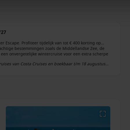
/27
Escape. Profiteer tijdelijk van tot € 400 korting op
prachtige bestemmingen zoals de Middellandse Zee, de
een onvergetelijke wintercruise voor een extra scherpe
cruises van Costa Cruises en boekbaar t/m 18 augustus
t op geselecteerde afvaarten. De hoogte van de korting is
rie en beschikbaarheid. De korting is reeds verwerkt in de
egorieën nemen deel aan deze actie en de aanbieding is
ta Cruises behoudt zich het recht voor om prijzen,
oorafgaande kennisgeving te wijzigen of in te trekken.