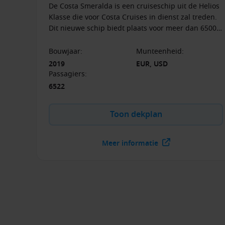
De Costa Smeralda is een cruiseschip uit de Helios
Klasse die voor Costa Cruises in dienst zal treden.
Dit nieuwe schip biedt plaats voor meer dan 6500
passagiers. Bijzonder aan het schip is dat het een
milieuvriendelijke LNG-aandrijving heeft. Na haar
Bouwjaar
:
Munteenheid
:
inbedrijfstelling zal ze eerst naar de Middellandse
2019
EUR, USD
Zee varen.
Passagiers
:
6522
Toon dekplan
Meer informatie