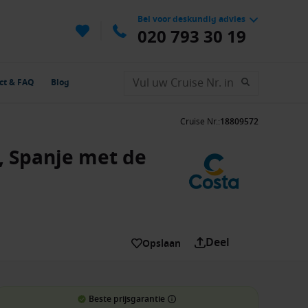
Bel voor deskundig advies
020 793 30 19
ct & FAQ
Blog
Cruise Nr.
:
18809572
, Spanje met de
Deel
Opslaan
Beste prijsgarantie