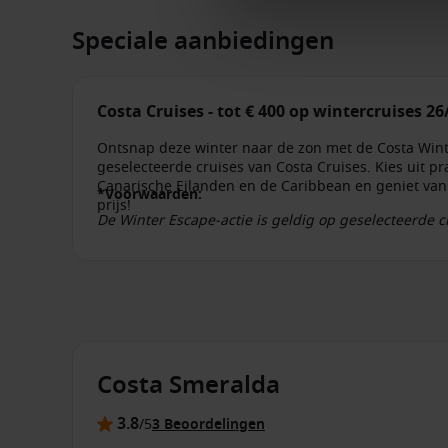
Speciale aanbiedingen
Costa Cruises - tot € 400 op wintercruises 26
Ontsnap deze winter naar de zon met de Costa Winter 
geselecteerde cruises van Costa Cruises. Kies uit 
Canarische Eilanden en de Caribbean en geniet van 
*Voorwaarden:
prijs!
De Winter Escape-actie is geldig op geselecteerde 
2026. Je profiteert van een korting tot € 400 per hu
afhankelijk van de afvaart, vertrekdatum, hutcatego
getoonde cruiseprijs. Niet alle afvaarten en hutcat
niet altijd combineerbaar met andere promoties. Cos
promoties en voorwaarden op ieder moment zonder v
Costa Smeralda
3.8
/5
3 Beoordelingen