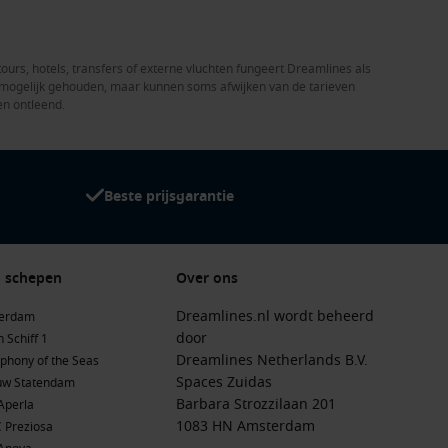
tours, hotels, transfers of externe vluchten fungeert Dreamlines als
el mogelijk gehouden, maar kunnen soms afwijken van de tarieven
en ontleend.
Beste prijsgarantie
 schepen
Over ons
Dreamlines.nl wordt beheerd
terdam
door
 Schiff 1
Dreamlines Netherlands B.V.
phony of the Seas
Spaces Zuidas
uw Statendam
Barbara Strozzilaan 201
Aperla
1083 HN Amsterdam
 Preziosa