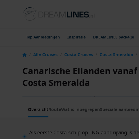
Top Aanbiedingen
Inspiratie
DREAMLINES package
/
Alle Cruises
/
Costa Cruises
/
Costa Smeralda
/
Canarische Eilanden vanaf 
Costa Smeralda
1 / 8
Overzicht
Route
Wat is inbegrepen
Speciale aanbiedi
Als eerste Costa-schip op LNG-aandrijving is 