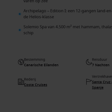
varen op zee
Archipelago – Edition I: een 12-gangen land-en
de Helios-klasse
Solemio Spa van 4.500 m² met hammam, thala
schip
Bestemming
Reisduur
Canarische Eilanden
7 Nachten
Vertrekhav
Rederij
Santa Cruz 
Costa Cruises
Spanje