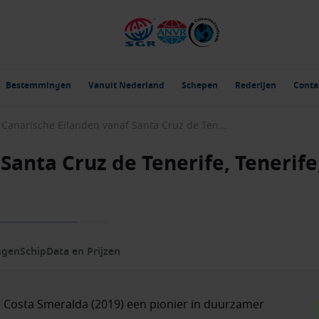
Bestemmingen
Vanuit Nederland
Schepen
Rederijen
Conta
Canarische Eilanden vanaf Santa Cruz de Tenerife, Tenerife, Spanje met de Costa Smeralda
Santa Cruz de Tenerife, Tenerife
ngen
Schip
Data en Prijzen
de Costa Smeralda (2019) een pionier in duurzamer