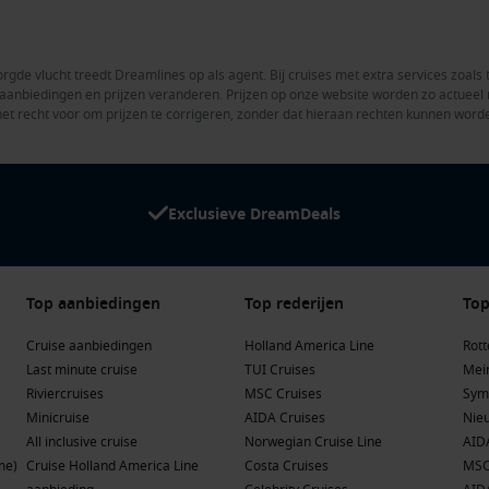
rgde vlucht treedt Dreamlines op als agent. Bij cruises met extra services zoals 
en aanbiedingen en prijzen veranderen. Prijzen op onze website worden zo actue
het recht voor om prijzen te corrigeren, zonder dat hieraan rechten kunnen word
Exclusieve DreamDeals
Top aanbiedingen
Top rederijen
Top
Cruise aanbiedingen
Holland America Line
Rot
Last minute cruise
TUI Cruises
Mein
Riviercruises
MSC Cruises
Sym
Minicruise
AIDA Cruises
Nie
All inclusive cruise
Norwegian Cruise Line
AID
me)
Cruise Holland America Line
Costa Cruises
MSC