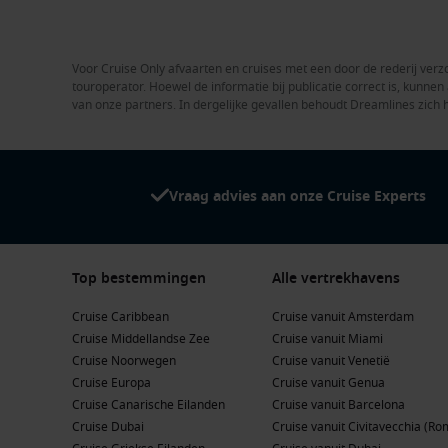
Voor Cruise Only afvaarten en cruises met een door de rederij verzo
touroperator. Hoewel de informatie bij publicatie correct is, kunn
van onze partners. In dergelijke gevallen behoudt Dreamlines zich 
Vraag advies aan onze Cruise Experts
Top bestemmingen
Alle vertrekhavens
Cruise Caribbean
Cruise vanuit Amsterdam
Cruise Middellandse Zee
Cruise vanuit Miami
Cruise Noorwegen
Cruise vanuit Venetië
Cruise Europa
Cruise vanuit Genua
Cruise Canarische Eilanden
Cruise vanuit Barcelona
Cruise Dubai
Cruise vanuit Civitavecchia (Ro