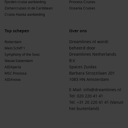
Fjorden cruise aanbieding
Princess Cruises
Zomercruises in de Caribbean
Oceania Cruises
Cruise Alaska aanbieding
Top schepen
Over ons
Dreamlines.nl wordt
Rotterdam
beheerd door
Mein Schiff 1
Dreamlines Netherlands
Symphony of the Seas
B.V.
Nieuw Statendam
Spaces Zuidas
AIDAperla
Barbara Strozzilaan 201
MSC Preziosa
1083 HN Amsterdam
AIDAnova
E-Mail:
info@dreamlines.nl
Tel:
020 220 41 41
Tel: +31 20 220 41 41 (Vanuit
het buitenland)