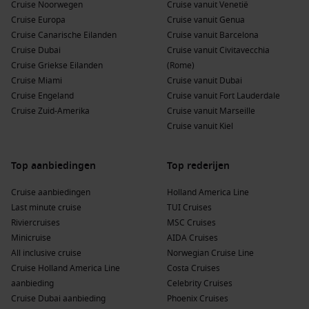
Cruise Noorwegen
Cruise vanuit Venetië
Cruise Europa
Cruise vanuit Genua
Cruise Canarische Eilanden
Cruise vanuit Barcelona
Cruise Dubai
Cruise vanuit Civitavecchia
Cruise Griekse Eilanden
(Rome)
Cruise Miami
Cruise vanuit Dubai
Cruise Engeland
Cruise vanuit Fort Lauderdale
Cruise Zuid-Amerika
Cruise vanuit Marseille
Cruise vanuit Kiel
Top aanbiedingen
Top rederijen
Cruise aanbiedingen
Holland America Line
Last minute cruise
TUI Cruises
Riviercruises
MSC Cruises
Minicruise
AIDA Cruises
All inclusive cruise
Norwegian Cruise Line
Cruise Holland America Line
Costa Cruises
aanbieding
Celebrity Cruises
Cruise Dubai aanbieding
Phoenix Cruises