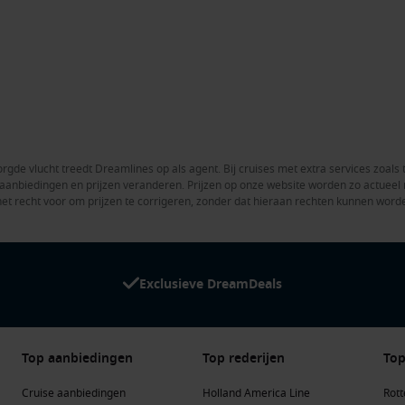
rgde vlucht treedt Dreamlines op als agent. Bij cruises met extra services zoals 
en aanbiedingen en prijzen veranderen. Prijzen op onze website worden zo actue
het recht voor om prijzen te corrigeren, zonder dat hieraan rechten kunnen word
Exclusieve DreamDeals
Top aanbiedingen
Top rederijen
Top
Cruise aanbiedingen
Holland America Line
Rot