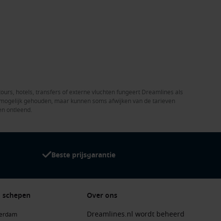
tours, hotels, transfers of externe vluchten fungeert Dreamlines als
el mogelijk gehouden, maar kunnen soms afwijken van de tarieven
en ontleend.
Beste prijsgarantie
 schepen
Over ons
Dreamlines.nl wordt beheerd
terdam