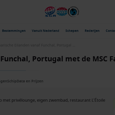
Bestemmingen
Vanuit Nederland
Schepen
Rederijen
Conta
Canarische Eilanden vanaf Funchal, Portugal met de MSC Fantasia
 Funchal, Portugal met de MSC F
ngen
Schip
Data en Prijzen
ip met privélounge, eigen zwembad, restaurant L'Étoile