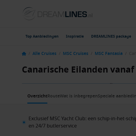
Top Aanbiedingen
Inspiratie
DREAMLINES package
/
Alle Cruises
/
MSC Cruises
/
MSC Fantasia
/
Canarische Eilanden vanaf
1 / 9
Overzicht
Route
Wat is inbegrepen
Speciale aanbiedi
Exclusief MSC Yacht Club: een schip-in-het-sch
en 24/7 butlerservice