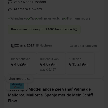
Van / Naar Lissabon
Azamara Onward
All-inclusive
Tips
All-inclusive Schip
Premium rederij
Boek nu en ontvang tot $ 1000 boordtegoed!
22 jan. 2027
15
Nachten
Geen alternatieven
Binnenhut
van
Buitenhut
van
Suite
van
€ 4.029
€ 4.679
€ 15.219
p.p.
p.p.
p.p.
was
€ 6.157
Alleen Cruise
Westelijke Middellandse Zee vanaf Palma de
Mallorca, Mallorca, Spanje met de Mein Schiff
Flow