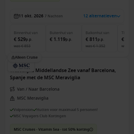
11 okt. 2026
12 alternatieven
7
Nachten
Binnenhut
van
Buitenhut
van
Balkonhut
van
The Ha
€ 529
€ 1.119
€ 811
€ 3.4
p.p.
p.p.
p.p.
was
€ 853
was
€ 1.352
was
€ 
Alleen Cruise
Westelijke Middellandse Zee vanaf Barcelona,
Spanje met de MSC Meraviglia
Van / Naar Barcelona
MSC Meraviglia
Volpension
Hutten voor maximaal 5 personen!
MSC Voyagers Club Kortingen
MSC Cruises - Vitamin Sea - tot 50% korting