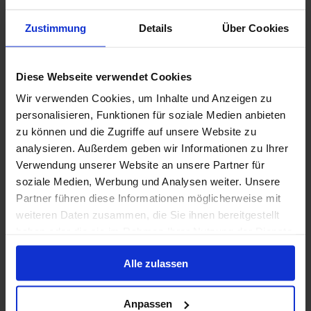
Volpension
MSC Voyagers Club Kortingen
Zustimmung
Details
Über Cookies
MSC Cruises - Vitamin Sea - tot 50% korting
Diese Webseite verwendet Cookies
31 mrt. 2027
18
Nachten
Geen alternatieven
Wir verwenden Cookies, um Inhalte und Anzeigen zu
personalisieren, Funktionen für soziale Medien anbieten
Binnenhut
van
Buitenhut
van
Balkonhut
van
Suite
v
zu können und die Zugriffe auf unsere Website zu
€ 1.409
€ 1.609
€ 1.829
€ 3.2
p.p.
p.p.
p.p.
analysieren. Außerdem geben wir Informationen zu Ihrer
Verwendung unserer Website an unsere Partner für
Alleen Cruise
soziale Medien, Werbung und Analysen weiter. Unsere
Zuidoost-Azië vanaf Singapore, Singapore met de
Partner führen diese Informationen möglicherweise mit
Westerdam
weiteren Daten zusammen, die Sie ihnen bereitgestellt
haben oder die sie im Rahmen Ihrer Nutzung der Dienste
Van / Naar Singapore
gesammelt haben.
Westerdam
Alle zulassen
Volpension
Premium rederij
Anpassen