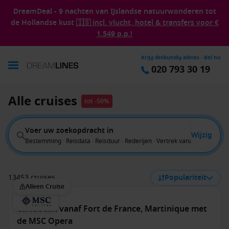
DreamDeal - 9 nachten van IJslandse natuurwonderen tot
de Hollandse kust
🇮🇸 incl. vlucht, hotel & transfers voor €
1.549 p.p.!
Krijg deskundig advies - Bel nu
020 793 30 19
Alle cruises
tot -50%
Voer uw zoekopdracht in
Wijzig
Bestemming · Reisdata · Reisduur · Rederijen · Vertrek vanaf
13453 cruises
Populariteit
Alleen Cruise
Caribbean vanaf Fort de France, Martinique met
de MSC Opera