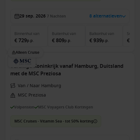
29 sep. 2026
8 alternatieven
7
Nachten
Binnenhut
van
Buitenhut
van
Balkonhut
van
Suite
v
€ 729
€ 809
€ 939
€ 2.0
p.p.
p.p.
p.p.
Alleen Cruise
Verenigd Koninkrijk vanaf Hamburg, Duitsland
met de MSC Preziosa
Van / Naar Hamburg
MSC Preziosa
Volpension
MSC Voyagers Club Kortingen
MSC Cruises - Vitamin Sea - tot 50% korting