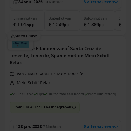
24 sep. 2026
3 alternatieven
10
Nachten
Binnenhut
van
Buitenhut
van
Balkonhut
van
Suite
v
€ 1.015
€ 1.249
€ 1.389
€ 2.5
p.p.
p.p.
p.p.
Alleen Cruise
Canarische Eilanden vanaf Santa Cruz de
Tenerife, Tenerife, Spanje met de Mein Schiff
Relax
Van / Naar Santa Cruz de Tenerife
Mein Schiff Relax
All-inclusive
Tips
Duitse taal aan boord
Premium rederij
Premium All Inclusive inbegrepen!
28 jan. 2028
9 alternatieven
7
Nachten