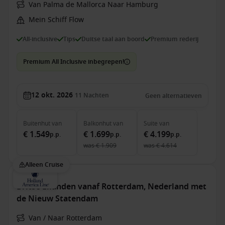
Van Palma de Mallorca Naar Hamburg
Mein Schiff Flow
All-inclusive
Tips
Duitse taal aan boord
Premium rederij
Premium All Inclusive inbegrepen!
12 okt. 2026
11
Nachten
Geen alternatieven
Buitenhut
van
Balkonhut
van
Suite
van
€ 1.549
€ 1.699
€ 4.199
p.p.
p.p.
p.p.
was
€ 1.909
was
€ 4.614
Alleen Cruise
Britse Eilanden vanaf Rotterdam, Nederland met
de Nieuw Statendam
Van / Naar Rotterdam