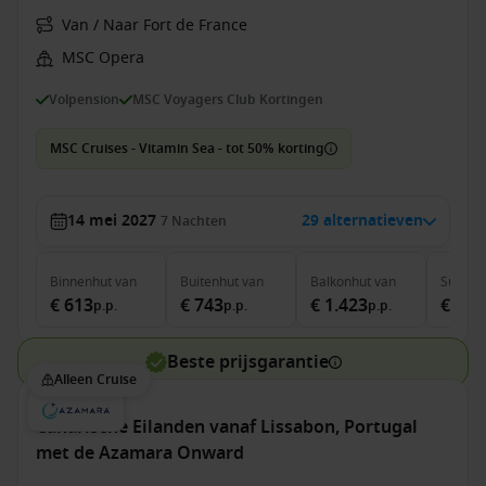
Van / Naar Fort de France
MSC Opera
Volpension
MSC Voyagers Club Kortingen
MSC Cruises - Vitamin Sea - tot 50% korting
14 mei 2027
29 alternatieven
7
Nachten
Binnenhut
van
Buitenhut
van
Balkonhut
van
Suite
v
€ 613
€ 743
€ 1.423
€ 1.7
p.p.
p.p.
p.p.
Beste prijsgarantie
Alleen Cruise
Canarische Eilanden vanaf Lissabon, Portugal
met de Azamara Onward