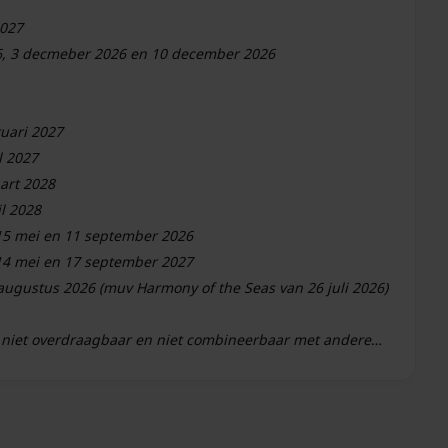
2027
26, 3 decmeber 2026 en 10 december 2026
ruari 2027
l 2027
art 2028
il 2028
 15 mei en 11 september 2026
 14 mei en 17 september 2027
- Zomer afvaarten vertrekkend tussen 21 mei en 25 augustus 2026 (muv Harmony of the Seas van 26 juli 2026)
 niet overdraagbaar en niet combineerbaar met andere
an behoudt zich het recht voor om acties op elk moment
, exacte voordelen per afvaart en persoonlijk advies kun je contact
pen bij het vinden van de beste Royal Caribbean-cruise.