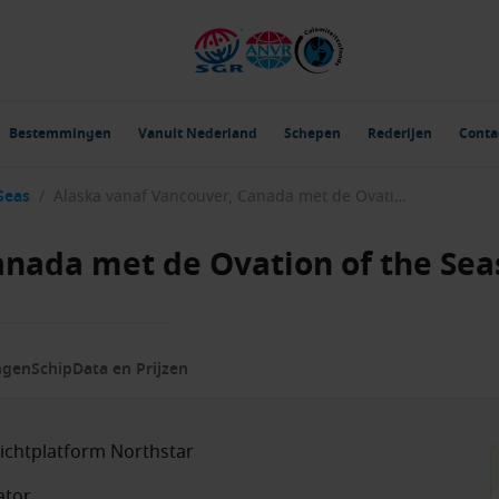
Bestemmingen
Vanuit Nederland
Schepen
Rederijen
Conta
Seas
/
Alaska vanaf Vancouver, Canada met de Ovation of the Seas
anada met de Ovation of the Sea
ngen
Schip
Data en Prijzen
tzichtplatform Northstar
ator