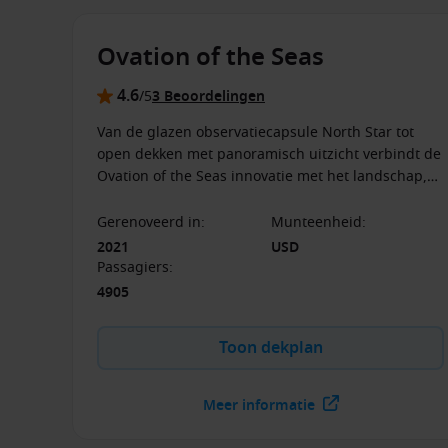
Ovation of the Seas
4.6
/5
3 Beoordelingen
Van de glazen observatiecapsule North Star tot
open dekken met panoramisch uitzicht verbindt de
Ovation of the Seas innovatie met het landschap,
waardoor een cruise-ervaring ontstaat die net zo
sterk wordt bepaald door de bestemming als door
Gerenoveerd in
:
Munteenheid
:
het schip zelf.
2021
USD
Passagiers
:
4905
Toon dekplan
Meer informatie