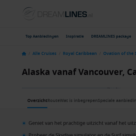
Top Aanbiedingen
Inspiratie
DREAMLINES package
/
Alle Cruises
/
Royal Caribbean
/
Ovation of the 
Alaska vanaf Vancouver, C
1 / 9
Overzicht
Route
Wat is inbegrepen
Speciale aanbiedi
Geniet van het prachtige uitzicht vanaf het ui
Probeer de Skydive simulator en de Surf simul