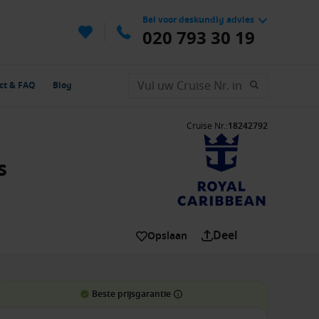
Bel voor deskundig advies
020 793 30 19
ct & FAQ
Blog
Cruise Nr.
:
18242792
s
Deel
Opslaan
Beste prijsgarantie