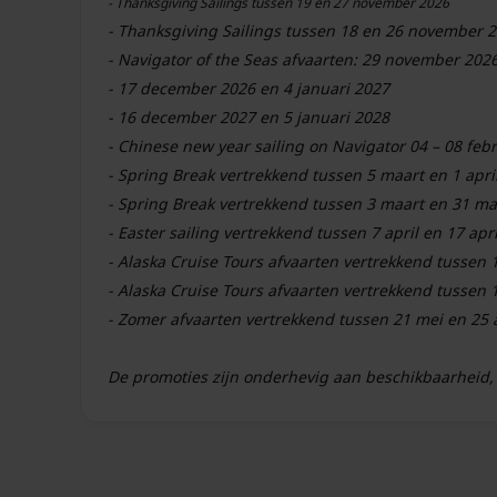
- Thanksgiving Sailings tussen 19 en 27 november 2026
- Thanksgiving Sailings tussen 18 en 26 november 
- Navigator of the Seas afvaarten: 29 november 20
- 17 december 2026 en 4 januari 2027
- 16 december 2027 en 5 januari 2028
- Chinese new year sailing on Navigator 04 – 08 feb
- Spring Break vertrekkend tussen 5 maart en 1 apri
- Spring Break vertrekkend tussen 3 maart en 31 ma
- Easter sailing vertrekkend tussen 7 april en 17 apr
- Alaska Cruise Tours afvaarten vertrekkend tussen
- Alaska Cruise Tours afvaarten vertrekkend tussen
De promoties zijn onderhevig aan beschikbaarheid,
aanbiedingen, tenzij anders vermeld. Royal Caribbe
te wijzigen of te beëindigen.
Voor actuele beschikbaarheid
opnemen met onze ervaren cruise consultants, die je graag hel