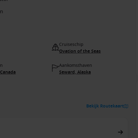
an
Cruiseschip
Ovation of the Seas
en
Aankomsthaven
 Canada
Seward, Alaska
Bekijk Routekaart