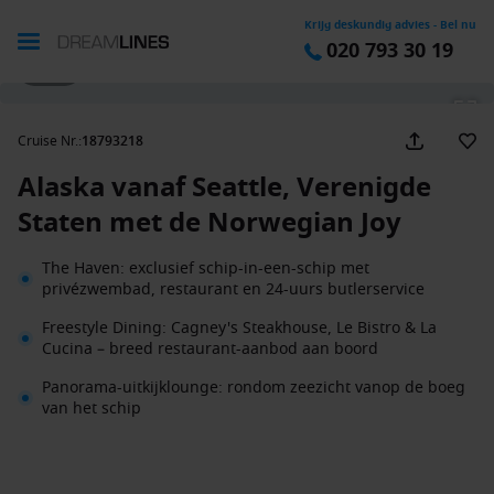
Krijg deskundig advies - Bel nu
020 793 30 19
1 / 53
Cruise Nr.
:
18793218
Alaska vanaf Seattle, Verenigde
Staten met de Norwegian Joy
The Haven: exclusief schip-in-een-schip met
privézwembad, restaurant en 24-uurs butlerservice
Freestyle Dining: Cagney's Steakhouse, Le Bistro & La
Cucina – breed restaurant-aanbod aan boord
Panorama-uitkijklounge: rondom zeezicht vanop de boeg
van het schip