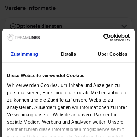
Verdere informatie
Optionele diensten
Niet inbegrepen diensten
Zustimmung
Details
Über Cookies
Diese Webseite verwendet Cookies
Speciale aanbiedingen
Wir verwenden Cookies, um Inhalte und Anzeigen zu
personalisieren, Funktionen für soziale Medien anbieten
zu können und die Zugriffe auf unsere Website zu
NCL - Freestyle Dining
analysieren. Außerdem geben wir Informationen zu Ihrer
Verwendung unserer Website an unsere Partner für
Met Freestyle Dining geniet je van ultieme vrijheid
soziale Medien, Werbung und Analysen weiter. Unsere
tijdens je cruise. Je bepaalt zelf waar, wanneer en met
wie je dineert, zonder vaste dinertijden of
Partner führen diese Informationen möglicherweise mit
toegewezen tafel. Kies uit een uitgebreid aanbod aan
weiteren Daten zusammen, die Sie ihnen bereitgestellt