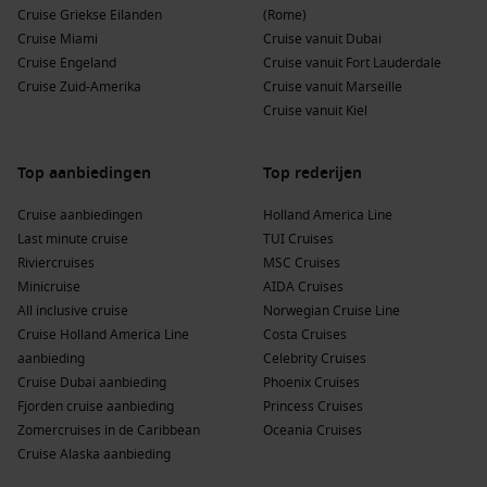
Cruise Griekse Eilanden
(Rome)
Cruise Miami
Cruise vanuit Dubai
Cruise Engeland
Cruise vanuit Fort Lauderdale
Cruise Zuid-Amerika
Cruise vanuit Marseille
Cruise vanuit Kiel
Top aanbiedingen
Top rederijen
Cruise aanbiedingen
Holland America Line
Last minute cruise
TUI Cruises
Riviercruises
MSC Cruises
Minicruise
AIDA Cruises
All inclusive cruise
Norwegian Cruise Line
Cruise Holland America Line
Costa Cruises
aanbieding
Celebrity Cruises
Cruise Dubai aanbieding
Phoenix Cruises
Fjorden cruise aanbieding
Princess Cruises
Zomercruises in de Caribbean
Oceania Cruises
Cruise Alaska aanbieding