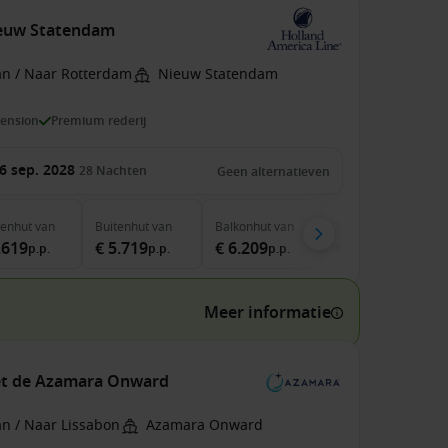
ieuw Statendam
an / Naar Rotterdam
Nieuw Statendam
pension
Premium rederij
6 sep. 2028
28
Nachten
Geen alternatieven
nenhut
van
Buitenhut
van
Balkonhut
van
Suite
van
.619
€ 5.719
€ 6.209
€ 7.749
p.p.
p.p.
p.p.
p.p.
Meer informatie
met de Azamara Onward
an / Naar Lissabon
Azamara Onward