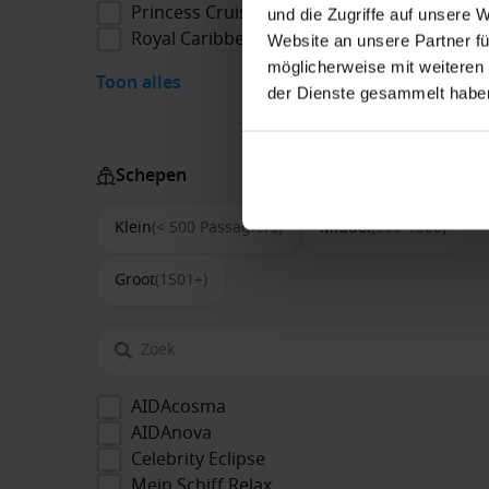
Princess Cruises
und die Zugriffe auf unsere 
Royal Caribbean
Website an unsere Partner fü
möglicherweise mit weiteren
Toon alles
der Dienste gesammelt habe
Schepen
Klein
(< 500 Passagiers)
Middel
(500-1500)
Groot
(1501+)
AIDAcosma
AIDAnova
Celebrity Eclipse
Mein Schiff Relax