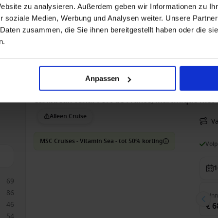
1178
Website zu analysieren. Außerdem geben wir Informationen zu I
933
r soziale Medien, Werbung und Analysen weiter. Unsere Partner
2
 Daten zusammen, die Sie ihnen bereitgestellt haben oder die s
n.
Bin
€ 2
Anpassen
Caribbean vanaf Fort de France, Martinique met
Alleen Cruise
Va
MSC Cruises - Vitamin Sea - tot 50% korting
Vol
1
69
86
Bin
46
€ 6
54