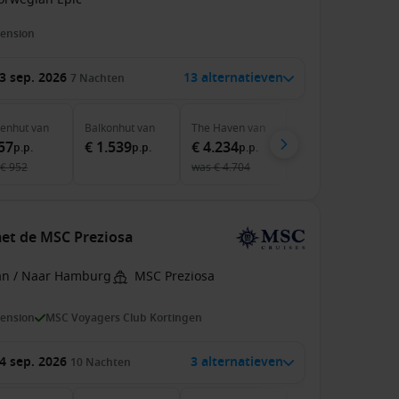
pension
3 sep. 2026
13 alternatieven
7
Nachten
nenhut
van
Balkonhut
van
The Haven
van
57
€ 1.539
€ 4.234
p.p.
p.p.
p.p.
€ 952
was
€ 4.704
met de MSC Preziosa
an / Naar Hamburg
MSC Preziosa
pension
MSC Voyagers Club Kortingen
4 sep. 2026
3 alternatieven
10
Nachten