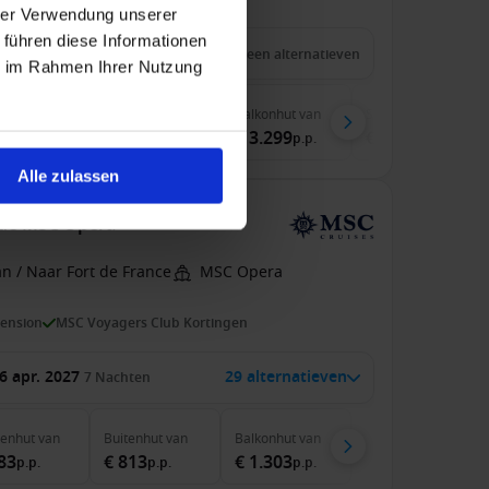
hrer Verwendung unserer
 führen diese Informationen
9 mei 2027
14
Nachten
Geen alternatieven
ie im Rahmen Ihrer Nutzung
nenhut
van
Buitenhut
van
Balkonhut
van
Suite
van
.479
€ 3.029
€ 3.299
€ 4.299
p.p.
p.p.
p.p.
p.p.
Alle zulassen
 de MSC Opera
n / Naar Fort de France
MSC Opera
pension
MSC Voyagers Club Kortingen
6 apr. 2027
29 alternatieven
7
Nachten
nenhut
van
Buitenhut
van
Balkonhut
van
83
€ 813
€ 1.303
p.p.
p.p.
p.p.