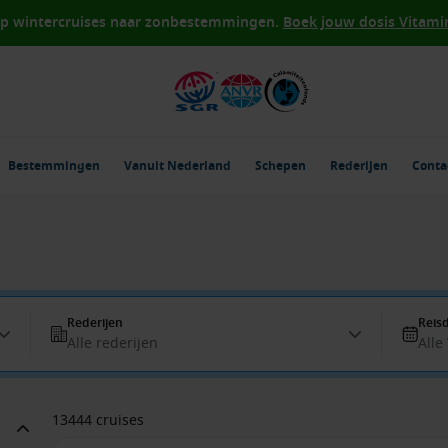
op wintercruises naar zonbestemmingen.
Boek jouw dosis Vitamin 
Bestemmingen
Vanuit Nederland
Schepen
Rederijen
Conta
Rederijen
Reis
Alle rederijen
Alle
13444 cruises