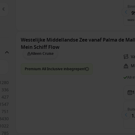
Bin
€
€ 9
was
Westelijke Middellandse Zee vanaf Palma de Mall
Mein Schiff Flow
Alleen Cruise
V
Me
Premium All Inclusive inbegrepen!
All-
1280
336
1
427
1547
Buit
751
€ 1
3430
1022
785