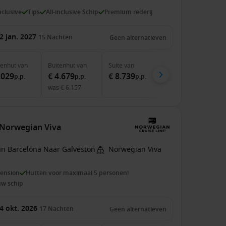
inclusive
Tips
All-inclusive Schip
Premium rederij
2 jan. 2027
15
Nachten
Geen alternatieven
nenhut
van
Buitenhut
van
Suite
van
.029
€ 4.679
€ 8.739
p.p.
p.p.
p.p.
was
€ 6.157
e Norwegian Viva
an Barcelona Naar Galveston
Norwegian Viva
pension
Hutten voor maximaal 5 personen!
uw schip
4 okt. 2026
17
Nachten
Geen alternatieven