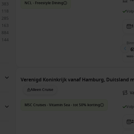
NCL - Freestyle Dining
383
118
Vol
285
163
1
884
144
Bin
€ 6
was
Verenigd Koninkrijk vanaf Hamburg, Duitsland 
Alleen Cruise
V
MSC Cruises - Vitamin Sea - tot 50% korting
Vol
2