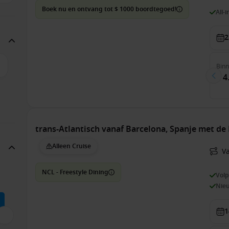
Boek nu en ontvang tot $ 1000 boordtegoed!
All-
2
Bin
€ 4
trans-Atlantisch vanaf Barcelona, Spanje met d
Alleen Cruise
V
NCL - Freestyle Dining
Vol
Nie
1