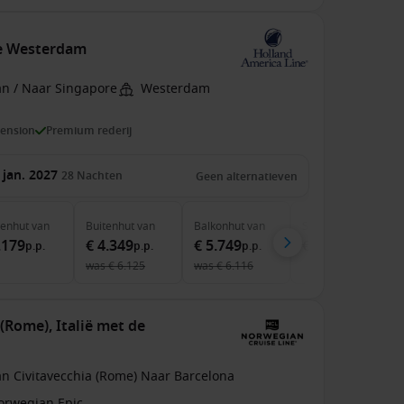
de Westerdam
an / Naar Singapore
Westerdam
pension
Premium rederij
 jan. 2027
28
Nachten
Geen alternatieven
nenhut
van
Buitenhut
van
Balkonhut
van
Suite
van
.179
€ 4.349
€ 5.749
€ 8.199
p.p.
p.p.
p.p.
p.p.
was
€ 6.125
was
€ 6.116
(Rome), Italië met de
an Civitavecchia (Rome) Naar Barcelona
orwegian Epic