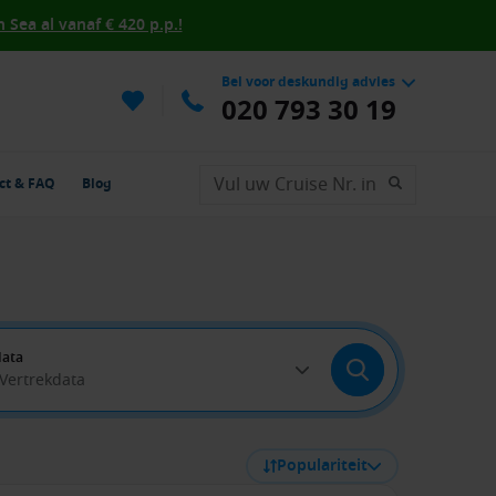
Sea al vanaf € 420 p.p.!
Bel voor deskundig advies
020 793 30 19
ct & FAQ
Blog
data
 Vertrekdata
Populariteit