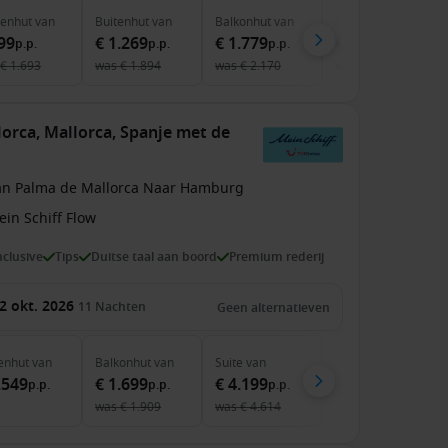
nenhut
van
Buitenhut
van
Balkonhut
van
Suite
van
99
€ 1.269
€ 1.779
€ 4.449
p.p.
p.p.
p.p.
p.p.
€ 1.693
was
€ 1.894
was
€ 2.170
was
€ 6.448
orca, Mallorca, Spanje met de
an Palma de Mallorca Naar Hamburg
in Schiff Flow
inclusive
Tips
Duitse taal aan boord
Premium rederij
2 okt. 2026
11
Nachten
Geen alternatieven
enhut
van
Balkonhut
van
Suite
van
.549
€ 1.699
€ 4.199
p.p.
p.p.
p.p.
was
€ 1.909
was
€ 4.614