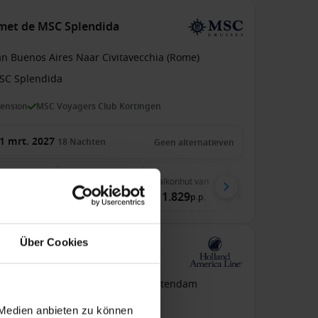
 met de MSC Splendida
an Buenos Aires Naar Civitavecchia (Rome)
SC Splendida
pension
MSC Voyagers Club Kortingen
1 mrt. 2027
18
Nachten
Geen alternatieven
nenhut
van
Buitenhut
van
Balkonhut
van
Suite
van
.409
€ 1.609
€ 1.829
€ 3.239
p.p.
p.p.
p.p.
p.p.
Über Cookies
t de Nieuw Statendam
an / Naar Rotterdam
Nieuw Statendam
 Medien anbieten zu können
pension
Premium rederij