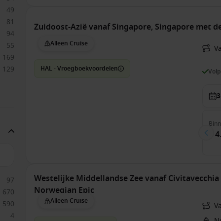
49
81
Zuidoost-Azië vanaf Singapore, Singapore met 
94
Alleen Cruise
55
V
169
129
HAL - Vroegboekvoordelen
Vol
3
Bin
€ 4
Westelijke Middellandse Zee vanaf Civitavecchia 
97
Norwegian Epic
670
Alleen Cruise
590
V
4
N