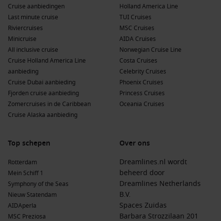
Cruise aanbiedingen
Holland America Line
Last minute cruise
TUI Cruises
Riviercruises
MSC Cruises
Minicruise
AIDA Cruises
All inclusive cruise
Norwegian Cruise Line
Cruise Holland America Line
Costa Cruises
aanbieding
Celebrity Cruises
Cruise Dubai aanbieding
Phoenix Cruises
Fjorden cruise aanbieding
Princess Cruises
Zomercruises in de Caribbean
Oceania Cruises
Cruise Alaska aanbieding
Top schepen
Over ons
Dreamlines.nl wordt
Rotterdam
beheerd door
Mein Schiff 1
Dreamlines Netherlands
Symphony of the Seas
B.V.
Nieuw Statendam
Spaces Zuidas
AIDAperla
Barbara Strozzilaan 201
MSC Preziosa