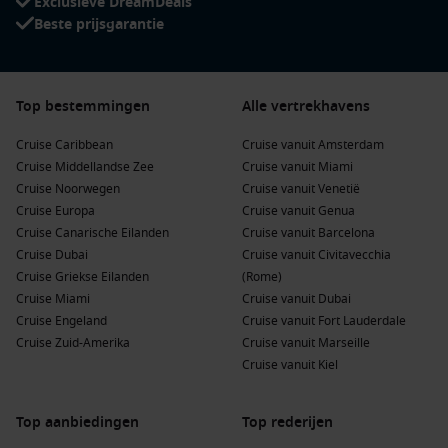
Exclusieve DreamDeals
Beste prijsgarantie
Top bestemmingen
Alle vertrekhavens
Cruise Caribbean
Cruise vanuit Amsterdam
Cruise Middellandse Zee
Cruise vanuit Miami
Cruise Noorwegen
Cruise vanuit Venetië
Cruise Europa
Cruise vanuit Genua
Cruise Canarische Eilanden
Cruise vanuit Barcelona
Cruise Dubai
Cruise vanuit Civitavecchia
Cruise Griekse Eilanden
(Rome)
Cruise Miami
Cruise vanuit Dubai
Cruise Engeland
Cruise vanuit Fort Lauderdale
Cruise Zuid-Amerika
Cruise vanuit Marseille
Cruise vanuit Kiel
Top aanbiedingen
Top rederijen