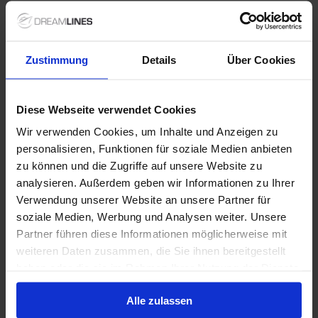
Speciale aanbiedingen
Zustimmung
Details
Über Cookies
NCL - Freestyle Dining
Diese Webseite verwendet Cookies
Met Freestyle Dining geniet je van ultieme vrijheid
tijdens je cruise. Je bepaalt zelf waar, wanneer en met
Wir verwenden Cookies, um Inhalte und Anzeigen zu
wie je dineert, zonder vaste dinertijden of
personalisieren, Funktionen für soziale Medien anbieten
toegewezen tafel. Kies uit een uitgebreid aanbod aan
zu können und die Zugriffe auf unsere Website zu
restaurants en geniet iedere avond van een nieuwe
analysieren. Außerdem geben wir Informationen zu Ihrer
culinaire ervaring, helemaal op jouw eigen tempo.
1 / 47
Verwendung unserer Website an unsere Partner für
soziale Medien, Werbung und Analysen weiter. Unsere
Partner führen diese Informationen möglicherweise mit
Norwegian Bliss
weiteren Daten zusammen, die Sie ihnen bereitgestellt
haben oder die sie im Rahmen Ihrer Nutzung der Dienste
5
/5
1 Beoordelingen
gesammelt haben.
Ontdek de meest adembenemende routes en
Alle zulassen
bestemmingen aan boord van de Norwegian Bliss van