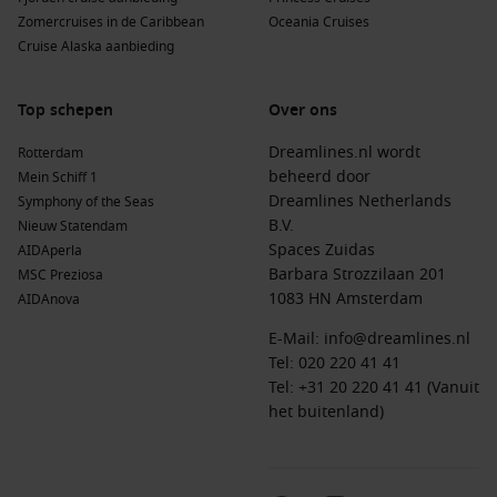
Zomercruises in de Caribbean
Oceania Cruises
Cruise Alaska aanbieding
Top schepen
Over ons
Dreamlines.nl wordt
Rotterdam
beheerd door
Mein Schiff 1
Dreamlines Netherlands
Symphony of the Seas
B.V.
Nieuw Statendam
Spaces Zuidas
AIDAperla
Barbara Strozzilaan 201
MSC Preziosa
1083 HN Amsterdam
AIDAnova
E-Mail:
info@dreamlines.nl
Tel:
020 220 41 41
Tel: +31 20 220 41 41 (Vanuit
het buitenland)