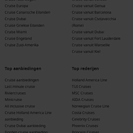
Cruise Europa
Cruise vanuit Genua
Cruise Canarische Eilanden
Cruise vanuit Barcelona
Cruise Dubai
Cruise vanuit Civitavecchia
Cruise Griekse Eilanden
(Rome)
Cruise Miami
Cruise vanuit Dubai
Cruise Engeland
Cruise vanuit Fort Lauderdale
Cruise Zuid-Amerika
Cruise vanuit Marseille
Cruise vanuit Kiel
Top aanbiedingen
Top rederijen
Cruise aanbiedingen
Holland America Line
Last minute cruise
TUI Cruises
Riviercruises
MSC Cruises
Minicruise
AIDA Cruises
All inclusive cruise
Norwegian Cruise Line
Cruise Holland America Line
Costa Cruises
aanbieding
Celebrity Cruises
Cruise Dubai aanbieding
Phoenix Cruises
Fjorden cruise aanbieding
Princess Cruises