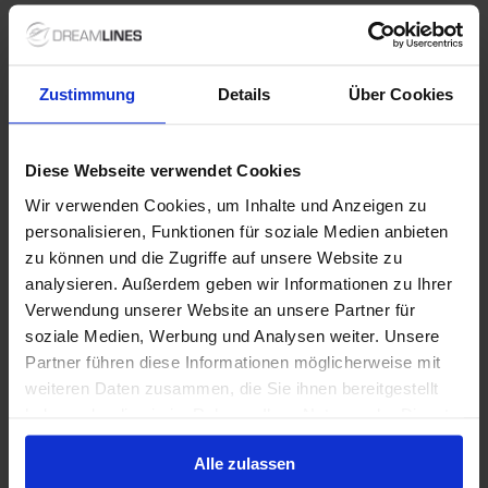
Verdere informatie
Zustimmung
Details
Über Cookies
Optionele diensten
Diese Webseite verwendet Cookies
Niet inbegrepen diensten
Wir verwenden Cookies, um Inhalte und Anzeigen zu
personalisieren, Funktionen für soziale Medien anbieten
zu können und die Zugriffe auf unsere Website zu
analysieren. Außerdem geben wir Informationen zu Ihrer
1 / 15
Verwendung unserer Website an unsere Partner für
soziale Medien, Werbung und Analysen weiter. Unsere
Partner führen diese Informationen möglicherweise mit
Carnival Miracle
weiteren Daten zusammen, die Sie ihnen bereitgestellt
haben oder die sie im Rahmen Ihrer Nutzung der Dienste
5
/5
1 Beoordelingen
gesammelt haben.
Beleef een geweldige vakantie aan boord van de
Alle zulassen
Carnival Miracle dat tot de meest succesvolle schepen