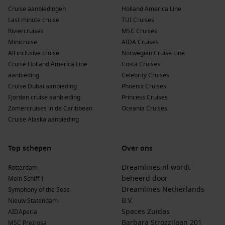
Cruise aanbiedingen
Holland America Line
Last minute cruise
TUI Cruises
Riviercruises
MSC Cruises
Minicruise
AIDA Cruises
All inclusive cruise
Norwegian Cruise Line
Cruise Holland America Line
Costa Cruises
aanbieding
Celebrity Cruises
Cruise Dubai aanbieding
Phoenix Cruises
Fjorden cruise aanbieding
Princess Cruises
Zomercruises in de Caribbean
Oceania Cruises
Cruise Alaska aanbieding
Top schepen
Over ons
Dreamlines.nl wordt
Rotterdam
beheerd door
Mein Schiff 1
Dreamlines Netherlands
Symphony of the Seas
B.V.
Nieuw Statendam
Spaces Zuidas
AIDAperla
Barbara Strozzilaan 201
MSC Preziosa