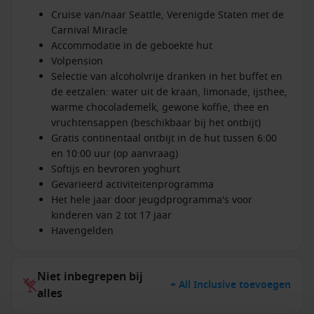
Cruise van/naar Seattle, Verenigde Staten met de
Carnival Miracle
Accommodatie in de geboekte hut
Volpension
Selectie van alcoholvrije dranken in het buffet en
de eetzalen: water uit de kraan, limonade, ijsthee,
warme chocolademelk, gewone koffie, thee en
vruchtensappen (beschikbaar bij het ontbijt)
Gratis continentaal ontbijt in de hut tussen 6:00
en 10:00 uur (op aanvraag)
Softijs en bevroren yoghurt
Gevarieerd activiteitenprogramma
Het hele jaar door jeugdprogramma's voor
kinderen van 2 tot 17 jaar
Havengelden
Niet inbegrepen bij
+ All Inclusive toevoegen
alles