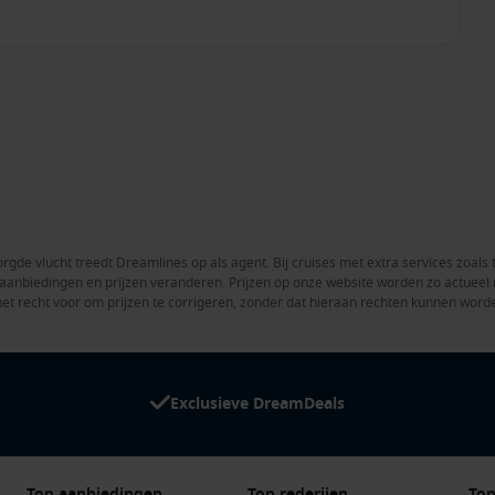
rgde vlucht treedt Dreamlines op als agent. Bij cruises met extra services zoals 
en aanbiedingen en prijzen veranderen. Prijzen op onze website worden zo actue
het recht voor om prijzen te corrigeren, zonder dat hieraan rechten kunnen word
Exclusieve DreamDeals
Top aanbiedingen
Top rederijen
Top