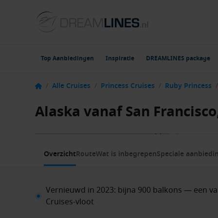
Top Aanbiedingen
Inspiratie
DREAMLINES package
/
Alle Cruises
/
Princess Cruises
/
Ruby Princess
/
Alaska vanaf San Francisco
1 / 14
Overzicht
Route
Wat is inbegrepen
Speciale aanbiedi
Vernieuwd in 2023: bijna 900 balkons — een va
Cruises-vloot