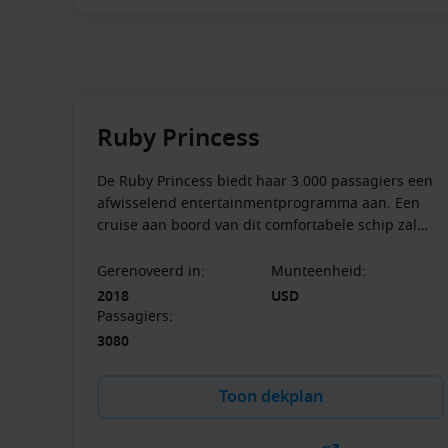
Ruby Princess
De Ruby Princess biedt haar 3.000 passagiers een
afwisselend entertainmentprogramma aan. Een
cruise aan boord van dit comfortabele schip zal
een unieke ervaring worden langs memorabele
bestemmingen.
Gerenoveerd in
:
Munteenheid
:
2018
USD
Passagiers
:
3080
Toon dekplan