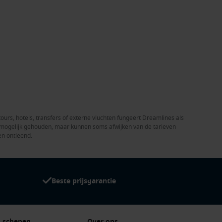
tours, hotels, transfers of externe vluchten fungeert Dreamlines als
el mogelijk gehouden, maar kunnen soms afwijken van de tarieven
en ontleend.
Beste prijsgarantie
 schepen
Over ons