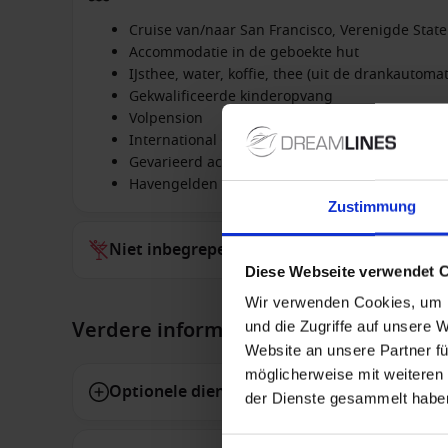
Cruise van/naar San Francisco, Verenigde Stat
Accommodatie in de geboekte hut
IJsthee, water, koffie, thee (uit de drankautomat
Gekwalificeerde kinderopvang
Volpension
International Café (24h)
Gevarieerd activiteitenprogramma
Havengelden
Zustimmung
Niet inbegrepen bij alles
Diese Webseite verwendet 
Wir verwenden Cookies, um I
Verdere informatie
und die Zugriffe auf unsere 
Website an unsere Partner fü
möglicherweise mit weiteren
Optionele diensten
der Dienste gesammelt habe