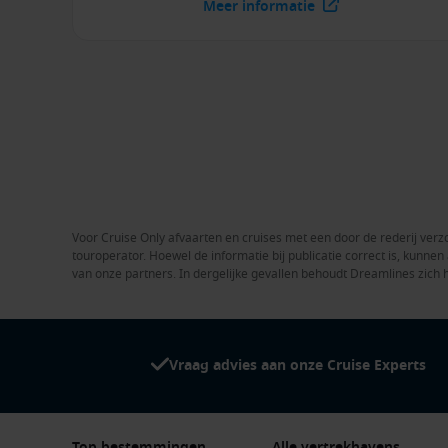
Meer informatie
Voor Cruise Only afvaarten en cruises met een door de rederij verzo
touroperator. Hoewel de informatie bij publicatie correct is, kunn
van onze partners. In dergelijke gevallen behoudt Dreamlines zich 
Vraag advies aan onze Cruise Experts
Top bestemmingen
Alle vertrekhavens