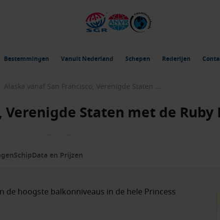
Bestemmingen
Vanuit Nederland
Schepen
Rederijen
Conta
Alaska vanaf San Francisco, Verenigde Staten met de Ruby Princess
, Verenigde Staten met de Ruby 
ngen
Schip
Data en Prijzen
n de hoogste balkonniveaus in de hele Princess