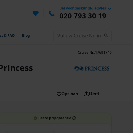
Bel voor deskundig advies
020 793 30 19
ct & FAQ
Blog
Cruise Nr.
:
17691746
Princess
Deel
Opslaan
Beste prijsgarantie