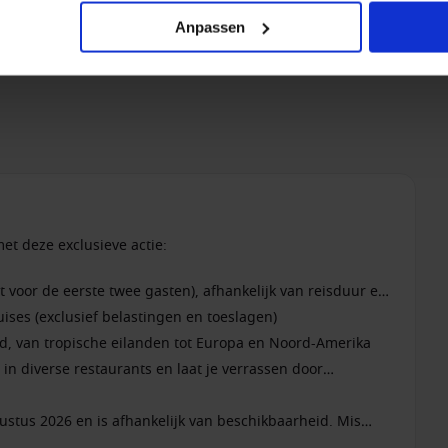
Anpassen
et deze exclusieve actie:
st voor de eerste twee gasten), afhankelijk van reisduur en
uises (exclusief belastingen en toeslagen)
d, van tropische eilanden tot Europa en Noord-Amerika
 in diverse restaurants en laat je verrassen door
ustus 2026 en is afhankelijk van beschikbaarheid. Mis
nde cruise!