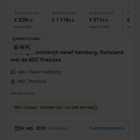
Binnenhut
van
Buitenhut
van
Balkonhut
van
The Ha
€ 529
€ 1.119
€ 811
€ 3.4
p.p.
p.p.
p.p.
was
€ 853
was
€ 1.352
was
€ 
Alleen Cruise
Verenigd Koninkrijk vanaf Hamburg, Duitsland
met de MSC Preziosa
Van / Naar Hamburg
MSC Preziosa
Volpension
MSC Cruises - Vitamin Sea - tot 50% korting
24 sep. 2026
3 alternatieven
10
Nachten