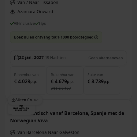
Van / Naar Lissabon
Azamara Onward
All-inclusive
Tips
Boek nu en ontvang tot $ 1000 boordtegoed!
22 jan. 2027
15
Nachten
Geen alternatieven
Binnenhut
van
Buitenhut
van
Suite
van
€ 4.029
€ 4.679
€ 8.739
p.p.
p.p.
p.p.
was
€ 6.157
Alleen Cruise
trans-Atlantisch vanaf Barcelona, Spanje met de
Norwegian Viva
Van Barcelona Naar Galveston