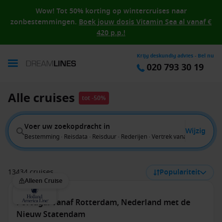
Wow! Tot 50% korting op wintercruises naar
zonbestemmingen.
Boek jouw dosis Vitamin Sea al vanaf €
420 p.p.!
Krijg deskundig advies - Bel nu
020 793 30 19
Alle cruises
tot -50%
Voer uw zoekopdracht in
Wijzig
Bestemming · Reisdata · Reisduur · Rederijen · Vertrek vanaf
13434 cruises
Populariteit
Alleen Cruise
Portugal vanaf Rotterdam, Nederland met de
Nieuw Statendam