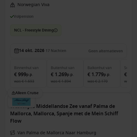
Norwegian Viva
Volpension
NCL - Freestyle Dining
14 okt. 2026
17
Nachten
Geen alternatieven
Binnenhut
van
Buitenhut
van
Balkonhut
van
Suite
v
€ 999
€ 1.269
€ 1.779
€ 4.4
p.p.
p.p.
p.p.
was
€ 1.693
was
€ 1.894
was
€ 2.170
was
€ 
Alleen Cruise
Westelijke Middellandse Zee vanaf Palma de
Mallorca, Mallorca, Spanje met de Mein Schiff
Flow
Van Palma de Mallorca Naar Hamburg