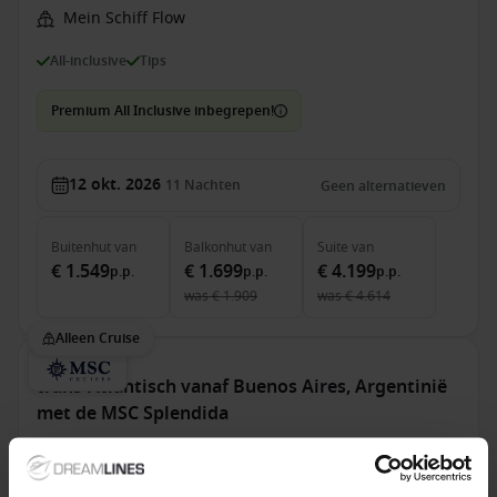
Mein Schiff Flow
All-inclusive
Tips
Premium All Inclusive inbegrepen!
12 okt. 2026
11
Nachten
Geen alternatieven
Buitenhut
van
Balkonhut
van
Suite
van
€ 1.549
€ 1.699
€ 4.199
p.p.
p.p.
p.p.
was
€ 1.909
was
€ 4.614
Alleen Cruise
trans-Atlantisch vanaf Buenos Aires, Argentinië
met de MSC Splendida
Van Buenos Aires Naar Civitavecchia (Rome)
MSC Splendida