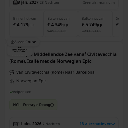
3 jan. 2027
28
Nachten
Geen alternatieven
Binnenhut
van
Buitenhut
van
Balkonhut
van
Suite
v
€ 4.179
€ 4.349
€ 5.749
€ 8.1
p.p.
p.p.
p.p.
was
€ 6.125
was
€ 6.116
Alleen Cruise
Westelijke Middellandse Zee vanaf Civitavecchia
(Rome), Italië met de Norwegian Epic
Van Civitavecchia (Rome) Naar Barcelona
Norwegian Epic
Volpension
NCL - Freestyle Dining
11 okt. 2026
13 alternatieven
7
Nachten