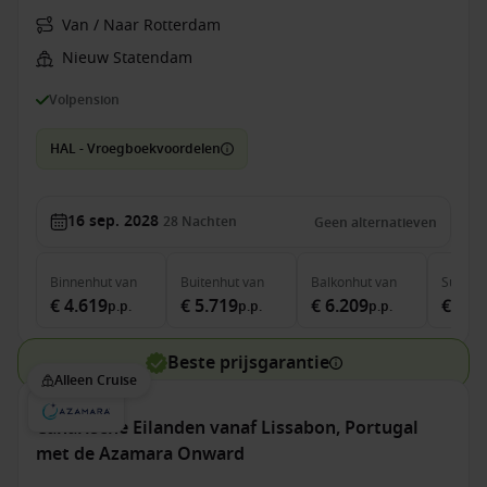
Van / Naar Rotterdam
Nieuw Statendam
Volpension
HAL - Vroegboekvoordelen
16 sep. 2028
28
Nachten
Geen alternatieven
Binnenhut
van
Buitenhut
van
Balkonhut
van
Suite
v
€ 4.619
€ 5.719
€ 6.209
€ 7.7
p.p.
p.p.
p.p.
Beste prijsgarantie
Alleen Cruise
Canarische Eilanden vanaf Lissabon, Portugal
met de Azamara Onward