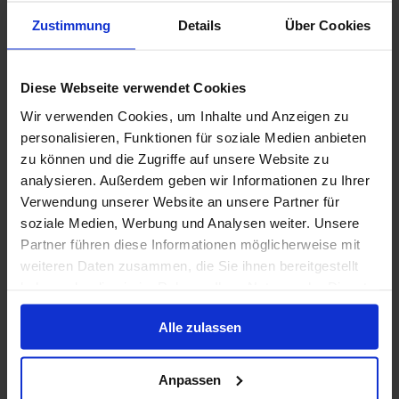
Zustimmung
Details
Über Cookies
Volpension
MSC Cruises - Vitamin Sea - tot 50% korting
Diese Webseite verwendet Cookies
Wir verwenden Cookies, um Inhalte und Anzeigen zu
31 mrt. 2027
18
Nachten
Geen alternatieven
personalisieren, Funktionen für soziale Medien anbieten
zu können und die Zugriffe auf unsere Website zu
Binnenhut
van
Buitenhut
van
Balkonhut
van
Suite
v
analysieren. Außerdem geben wir Informationen zu Ihrer
€ 1.409
€ 1.689
€ 1.829
€ 3.2
p.p.
p.p.
p.p.
Verwendung unserer Website an unsere Partner für
soziale Medien, Werbung und Analysen weiter. Unsere
Alleen Cruise
Partner führen diese Informationen möglicherweise mit
weiteren Daten zusammen, die Sie ihnen bereitgestellt
Britse Eilanden vanaf Rotterdam, Nederland met
haben oder die sie im Rahmen Ihrer Nutzung der Dienste
de Nieuw Statendam
gesammelt haben.
Van / Naar Rotterdam
Alle zulassen
Nieuw Statendam
Anpassen
Volpension