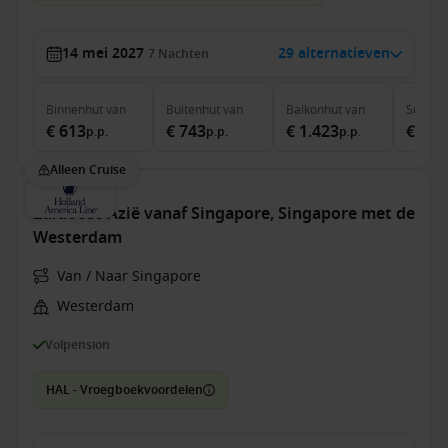
14 mei 2027
29 alternatieven
7
Nachten
Binnenhut
van
Buitenhut
van
Balkonhut
van
Suite
v
€ 613
€ 743
€ 1.423
€ 1.7
p.p.
p.p.
p.p.
Alleen Cruise
Zuidoost-Azië vanaf Singapore, Singapore met de
Westerdam
Van / Naar Singapore
Westerdam
Volpension
HAL - Vroegboekvoordelen