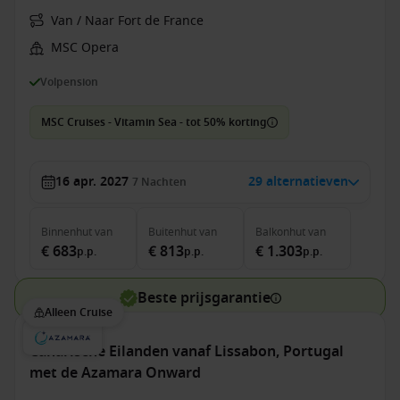
Van / Naar Fort de France
MSC Opera
Volpension
MSC Cruises - Vitamin Sea - tot 50% korting
16 apr. 2027
29 alternatieven
7
Nachten
Binnenhut
van
Buitenhut
van
Balkonhut
van
€ 683
€ 813
€ 1.303
p.p.
p.p.
p.p.
Beste prijsgarantie
Alleen Cruise
Canarische Eilanden vanaf Lissabon, Portugal
met de Azamara Onward