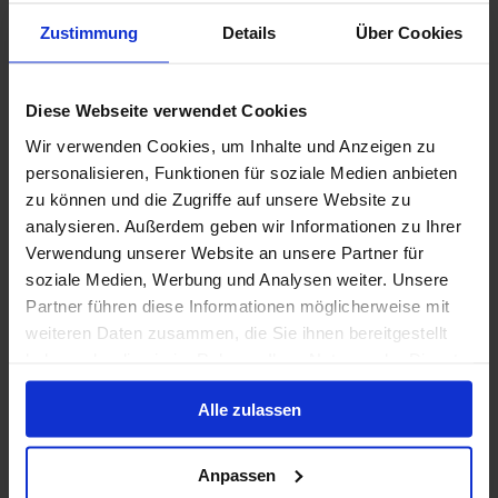
Volpension
Zustimmung
Details
Über Cookies
MSC Cruises - Vitamin Sea - tot 50% korting
Diese Webseite verwendet Cookies
31 mrt. 2027
18
Nachten
Geen alternatieven
Wir verwenden Cookies, um Inhalte und Anzeigen zu
personalisieren, Funktionen für soziale Medien anbieten
Binnenhut
van
Buitenhut
van
Balkonhut
van
Suite
v
zu können und die Zugriffe auf unsere Website zu
€ 1.409
€ 1.609
€ 1.829
€ 3.2
p.p.
p.p.
p.p.
analysieren. Außerdem geben wir Informationen zu Ihrer
Verwendung unserer Website an unsere Partner für
Alleen Cruise
soziale Medien, Werbung und Analysen weiter. Unsere
Partner führen diese Informationen möglicherweise mit
Zuidoost-Azië vanaf Singapore, Singapore met de
weiteren Daten zusammen, die Sie ihnen bereitgestellt
Westerdam
haben oder die sie im Rahmen Ihrer Nutzung der Dienste
Van / Naar Singapore
gesammelt haben.
Alle zulassen
Westerdam
Volpension
Anpassen