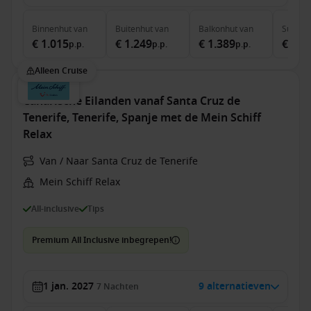
Binnenhut
van
Buitenhut
van
Balkonhut
van
Suite
v
€ 1.015
€ 1.249
€ 1.389
€ 2.5
p.p.
p.p.
p.p.
Alleen Cruise
Canarische Eilanden vanaf Santa Cruz de
Tenerife, Tenerife, Spanje met de Mein Schiff
Relax
Van / Naar Santa Cruz de Tenerife
Mein Schiff Relax
All-inclusive
Tips
Premium All Inclusive inbegrepen!
1 jan. 2027
9 alternatieven
7
Nachten