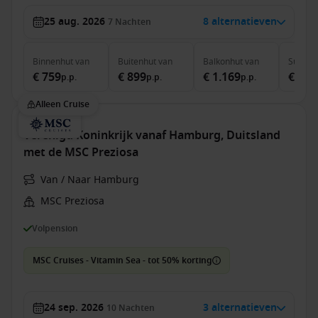
25 aug. 2026
8 alternatieven
7
Nachten
Binnenhut
van
Buitenhut
van
Balkonhut
van
Suite
v
€ 759
€ 899
€ 1.169
€ 2.2
p.p.
p.p.
p.p.
Alleen Cruise
Verenigd Koninkrijk vanaf Hamburg, Duitsland
met de MSC Preziosa
Van / Naar Hamburg
MSC Preziosa
Volpension
MSC Cruises - Vitamin Sea - tot 50% korting
24 sep. 2026
3 alternatieven
10
Nachten