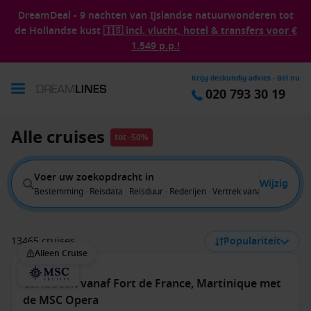
DreamDeal - 9 nachten van IJslandse natuurwonderen tot
de Hollandse kust
🇮🇸 incl. vlucht, hotel & transfers voor €
1.549 p.p.!
Krijg deskundig advies - Bel nu
020 793 30 19
Alle cruises
tot -50%
Voer uw zoekopdracht in
Wijzig
Bestemming · Reisdata · Reisduur · Rederijen · Vertrek vanaf
13465 cruises
Populariteit
Alleen Cruise
Caribbean vanaf Fort de France, Martinique met
de MSC Opera