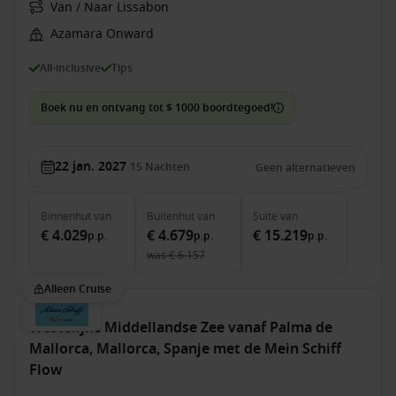
Van / Naar Lissabon
Azamara Onward
All-inclusive
Tips
Boek nu en ontvang tot $ 1000 boordtegoed!
22 jan. 2027
15
Nachten
Geen alternatieven
Binnenhut
van
Buitenhut
van
Suite
van
€ 4.029
€ 4.679
€ 15.219
p.p.
p.p.
p.p.
was
€ 6.157
Alleen Cruise
Westelijke Middellandse Zee vanaf Palma de
Mallorca, Mallorca, Spanje met de Mein Schiff
Flow