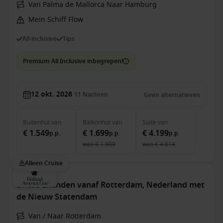
Van Palma de Mallorca Naar Hamburg
Mein Schiff Flow
All-inclusive
Tips
Premium All Inclusive inbegrepen!
12 okt. 2026
11
Nachten
Geen alternatieven
Buitenhut
van
Balkonhut
van
Suite
van
€ 1.549
€ 1.699
€ 4.199
p.p.
p.p.
p.p.
was
€ 1.909
was
€ 4.614
Alleen Cruise
Britse Eilanden vanaf Rotterdam, Nederland met
de Nieuw Statendam
Van / Naar Rotterdam