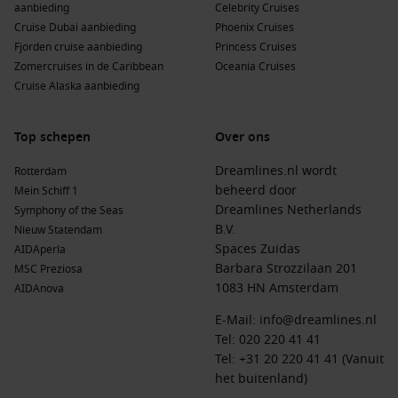
aanbieding
Celebrity Cruises
Cruise Dubai aanbieding
Phoenix Cruises
Fjorden cruise aanbieding
Princess Cruises
Zomercruises in de Caribbean
Oceania Cruises
Cruise Alaska aanbieding
Top schepen
Over ons
Dreamlines.nl wordt
Rotterdam
beheerd door
Mein Schiff 1
Dreamlines Netherlands
Symphony of the Seas
B.V.
Nieuw Statendam
Spaces Zuidas
AIDAperla
Barbara Strozzilaan 201
MSC Preziosa
1083 HN Amsterdam
AIDAnova
E-Mail:
info@dreamlines.nl
Tel:
020 220 41 41
Tel: +31 20 220 41 41 (Vanuit
het buitenland)