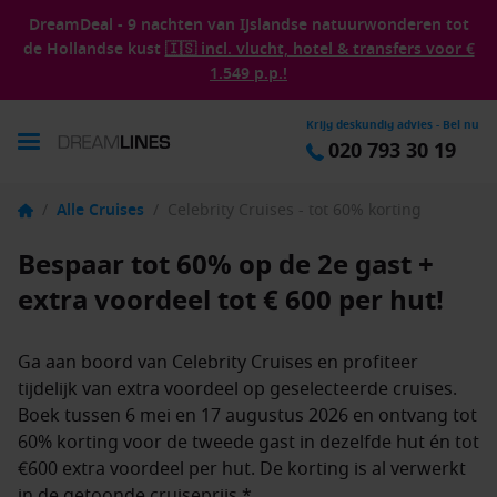
DreamDeal - 9 nachten van IJslandse natuurwonderen tot
de Hollandse kust
🇮🇸 incl. vlucht, hotel & transfers voor €
1.549 p.p.!
Krijg deskundig advies - Bel nu
020 793 30 19
/
Alle Cruises
/
Celebrity Cruises - tot 60% korting
Bespaar tot 60% op de 2e gast +
extra voordeel tot € 600 per hut!
Ga aan boord van
Celebrity Cruises
en profiteer
tijdelijk van extra voordeel op geselecteerde cruises.
Boek tussen 6 mei en 17 augustus 2026 en ontvang tot
60% korting voor de tweede gast in dezelfde hut én tot
€600 extra voordeel per hut. De korting is al verwerkt
in de getoonde cruiseprijs.*