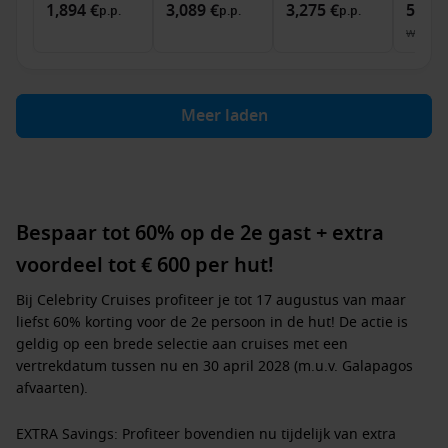
1,894 €
3,089 €
3,275 €
5,571
p.p.
p.p.
p.p.
was
5,
Meer laden
Bespaar tot 60% op de 2e gast + extra
voordeel tot € 600 per hut!
Bij Celebrity Cruises profiteer je tot 17 augustus van maar
liefst
60% korting voor de 2e persoon in de hut!
De actie is
geldig op een brede selectie aan cruises met een
vertrekdatum tussen nu en 30 april 2028 (m.u.v. Galapagos
afvaarten).
EXTRA Savings:
Profiteer bovendien nu tijdelijk van extra