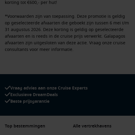
korting tot €600,- per hut!
*Voorwaarden zijn van toepassing. Deze promotie is geldig
op geselecteerde afvaarten die geboekt zijn tussen 6 mei t/m
31 augustus 2026. Deze korting is geldig op geselecteerde
afvaarten en is reeds in de cruise prijs verwerkt. Galapagos
afvaarten zijn uitgesloten van deze actie. Vraag onze cruise
consultants voor meer informatie.
Verdeling extra korting:
Cruises van 3 tot 5 nachten:
€100 per stateroom korting op Binnen en Buitenhutten
€200 per stateroom korting op Balkonhutten en Aqua hutten
Vraag advies aan onze Cruise Experts
€350 per stateroom korting op Retreat suites
Exclusieve DreamDeals
Beste prijsgarantie
Cruises van 6 nachten of langer:
€150 per stateroom korting op Binnen en Buitenhutten
€300 per stateroom korting op Balkonhutten en Aqua hutten
Top bestemmingen
Alle vertrekhavens
€600 per stateroom korting op Retreat suites