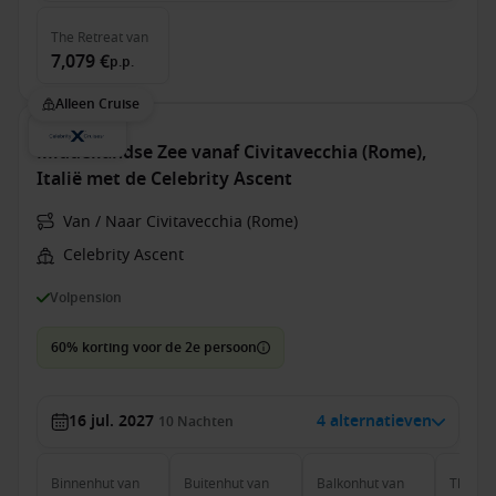
The Retreat
van
7,079 €
p.p.
Alleen Cruise
Middellandse Zee vanaf Civitavecchia (Rome),
Italië met de Celebrity Ascent
Van / Naar Civitavecchia (Rome)
Celebrity Ascent
Volpension
60% korting voor de 2e persoon
16 jul. 2027
4 alternatieven
10
Nachten
Binnenhut
van
Buitenhut
van
Balkonhut
van
The Ret