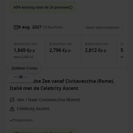
60% korting voor de 2e persoon
6 aug. 2027
10
Nachten
Geen alternatieven
Binnenhut
van
Buitenhut
van
Balkonhut
van
Suite
v
1,849 €
2,796 €
2,812 €
5,259
p.p.
p.p.
p.p.
was
2,401 €
was
5,
Alleen Cruise
Middellandse Zee vanaf Civitavecchia (Rome),
Italië met de Celebrity Ascent
Van / Naar Civitavecchia (Rome)
Celebrity Ascent
Volpension