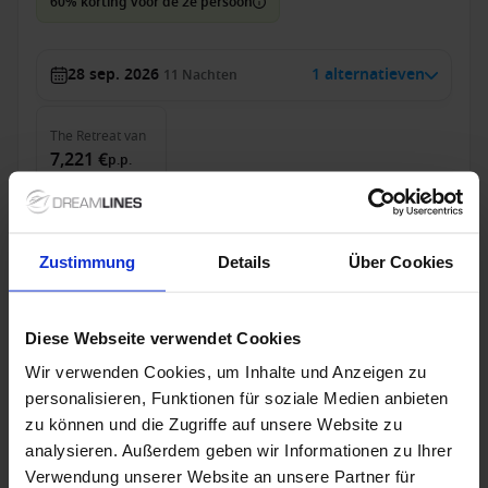
60% korting voor de 2e persoon
28 sep. 2026
1 alternatieven
11
Nachten
The Retreat
van
7,221 €
p.p.
was
7,368 €
Alleen Cruise
Zustimmung
Details
Über Cookies
Westelijke Middellandse Zee vanaf Barcelona,
Spanje met de Celebrity Xcel
Diese Webseite verwendet Cookies
Van / Naar Barcelona
Wir verwenden Cookies, um Inhalte und Anzeigen zu
Celebrity Xcel
personalisieren, Funktionen für soziale Medien anbieten
Volpension
zu können und die Zugriffe auf unsere Website zu
analysieren. Außerdem geben wir Informationen zu Ihrer
60% korting voor de 2e persoon
Verwendung unserer Website an unsere Partner für