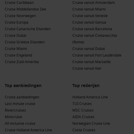
Cruise Caribbean
Cruise vanuit Amsterdam
Cruise Middellandse Zee
Cruise vanuit Miami
Cruise Noorwegen
Cruise vanuit Venetië
Cruise Europa
Cruise vanuit Genua
Cruise Canarische Eilanden
Cruise vanuit Barcelona
Cruise Dubai
Cruise vanuit Civitavecchia
Cruise Griekse Eilanden
(Rome)
Cruise Miami
Cruise vanuit Dubai
Cruise Engeland
Cruise vanuit Fort Lauderdale
Cruise Zuid-Amerika
Cruise vanuit Marseille
Cruise vanuit Kiel
Top aanbiedingen
Top rederijen
Cruise aanbiedingen
Holland America Line
Last minute cruise
TUI Cruises
Riviercruises
MSC Cruises
Minicruise
AIDA Cruises
All inclusive cruise
Norwegian Cruise Line
Cruise Holland America Line
Costa Cruises