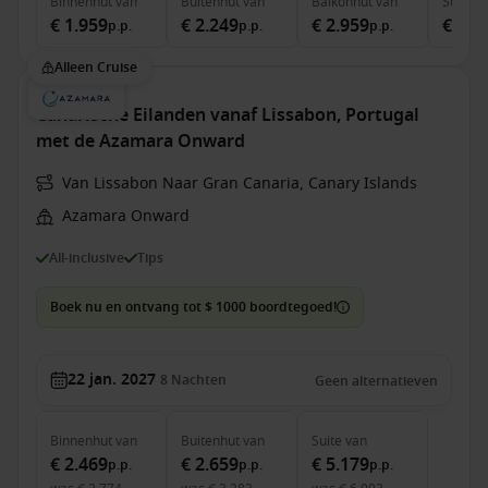
Binnenhut
van
Buitenhut
van
Balkonhut
van
Suite
v
€ 1.959
€ 2.249
€ 2.959
€ 4.7
p.p.
p.p.
p.p.
Alleen Cruise
Canarische Eilanden vanaf Lissabon, Portugal
met de Azamara Onward
Van Lissabon Naar Gran Canaria, Canary Islands
Azamara Onward
All-inclusive
Tips
Boek nu en ontvang tot $ 1000 boordtegoed!
22 jan. 2027
8
Nachten
Geen alternatieven
Binnenhut
van
Buitenhut
van
Suite
van
€ 2.469
€ 2.659
€ 5.179
p.p.
p.p.
p.p.