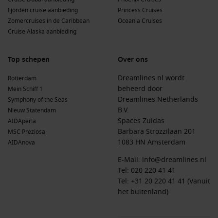
Fjorden cruise aanbieding
Princess Cruises
Zomercruises in de Caribbean
Oceania Cruises
Cruise Alaska aanbieding
Top schepen
Over ons
Dreamlines.nl wordt
Rotterdam
beheerd door
Mein Schiff 1
Dreamlines Netherlands
Symphony of the Seas
B.V.
Nieuw Statendam
Spaces Zuidas
AIDAperla
Barbara Strozzilaan 201
MSC Preziosa
1083 HN Amsterdam
AIDAnova
E-Mail:
info@dreamlines.nl
Tel:
020 220 41 41
Tel: +31 20 220 41 41 (Vanuit
het buitenland)