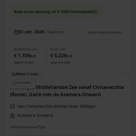
Boek nu en ontvang tot $ 1000 boordtegoed!
31 okt. 2026
7
Nachten
Geen alternatieven
Buitenhut
van
Suite
van
€ 1.709
€ 5.229
p.p.
p.p.
was
€ 2.341
was
€ 6.080
Alleen Cruise
Westelijke Middellandse Zee vanaf Civitavecchia
(Rome), Italië met de Azamara Onward
Van Civitavecchia (Rome) Naar Málaga
Azamara Onward
All-inclusive
Tips