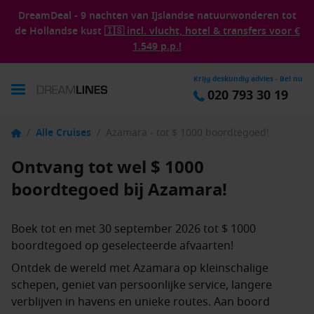
DreamDeal - 9 nachten van IJslandse natuurwonderen tot
de Hollandse kust
🇮🇸 incl. vlucht, hotel & transfers voor €
1.549 p.p.!
Krijg deskundig advies - Bel nu
020 793 30 19
/
Alle Cruises
/
Azamara - tot $ 1000 boordtegoed!
Ontvang tot wel $ 1000
boordtegoed bij Azamara!
Boek tot en met 30 september 2026 tot $ 1000
boordtegoed op geselecteerde afvaarten!
Ontdek de wereld met Azamara op kleinschalige
schepen, geniet van persoonlijke service, langere
verblijven in havens en unieke routes. Aan boord