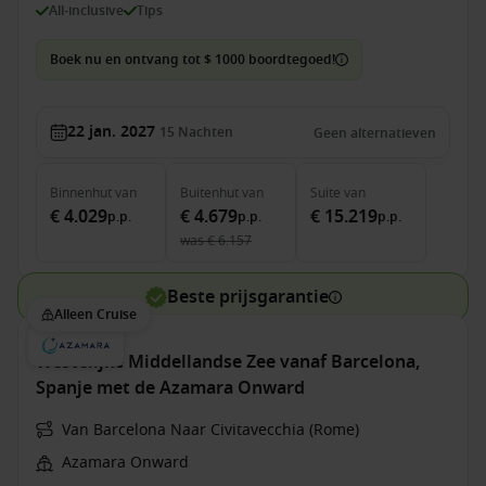
All-inclusive
Tips
Boek nu en ontvang tot $ 1000 boordtegoed!
22 jan. 2027
15
Nachten
Geen alternatieven
Binnenhut
van
Buitenhut
van
Suite
van
€ 4.029
€ 4.679
€ 15.219
p.p.
p.p.
p.p.
was
€ 6.157
Beste prijsgarantie
Alleen Cruise
Westelijke Middellandse Zee vanaf Barcelona,
Spanje met de Azamara Onward
Van Barcelona Naar Civitavecchia (Rome)
Azamara Onward