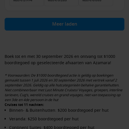
was
€ 2.774
was
€ 3.283
was
€ 6.093
Meer laden
Boek tot en met 30 september 2026 en ontvang tot
$1000
boordtegoed
op geselecteerde afvaarten van Azamara!
* Voorwaarden: De $1000 boordtegoed actie is geldig op boekingen
gemaakt tussen 1 juli 2026 en 30 september 2026 met vertrek vanaf 2
september 2026. Geldig op alle hutcategorieën behalve garantiehutten.
Niet combineerbaar met Last Minute Cruises/ Voyages, groepen, interline
tarieven, Cug’s, wereld cruises en grand voyages, niet van toepassing op
een 3de en 4de persoon in de hut
Cruises tot 11 nachten:
Binnen- & Buitenhutten: $200 boordtegoed per hut
Veranda: $250 boordtegoed per hut
Continent Suites: $400 boordtegoed per hut