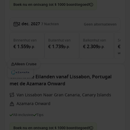
Boek nu en ontvang tot $ 1000 boordtegoed!
2 dec. 2027
7
Nachten
Geen alternatieven
Binnenhut
van
Buitenhut
van
Balkonhut
van
Suite
v
€ 1.559
€ 1.739
€ 2.309
€ 3.2
p.p.
p.p.
p.p.
was
€ 
Alleen Cruise
Canarische Eilanden vanaf Lissabon, Portugal
met de Azamara Onward
Van Lissabon Naar Gran Canaria, Canary Islands
Azamara Onward
All-inclusive
Tips
Boek nu en ontvang tot $ 1000 boordtegoed!