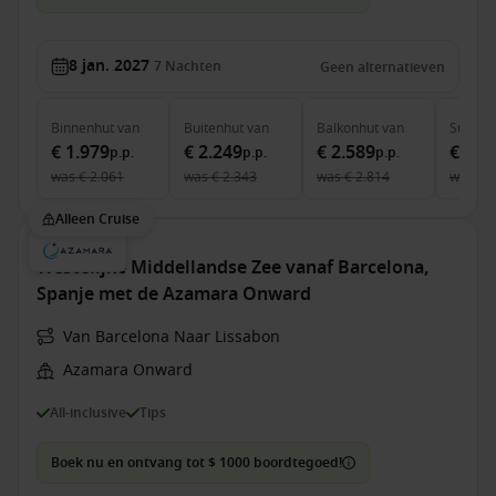
8 jan. 2027
7
Nachten
Geen alternatieven
Binnenhut
van
Buitenhut
van
Balkonhut
van
Suite
v
€ 1.979
€ 2.249
€ 2.589
€ 3.8
p.p.
p.p.
p.p.
was
€ 2.061
was
€ 2.343
was
€ 2.814
was
€ 
Alleen Cruise
Westelijke Middellandse Zee vanaf Barcelona,
Spanje met de Azamara Onward
Van Barcelona Naar Lissabon
Azamara Onward
All-inclusive
Tips
Boek nu en ontvang tot $ 1000 boordtegoed!