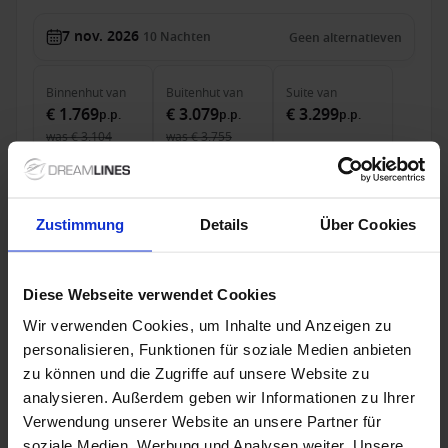
7 nov. 2026
10
Nachten
Geen alternatieven
Binnenhut
van
Buitenhut
van
Suite
van
€ 1.769
€ 3.079
€ 3.299
p.p.
p.p.
p.p.
was
€ 3.104
was
€ 3.755
Alleen Cruise
Canarische Eilanden vanaf Gran Canaria, Canary
Zustimmung
Details
Über Cookies
Islands met de Azamara Onward
Van Gran Canaria, Canary Islands Naar Lissabon
Diese Webseite verwendet Cookies
Azamara Onward
Wir verwenden Cookies, um Inhalte und Anzeigen zu
personalisieren, Funktionen für soziale Medien anbieten
All-inclusive
Tips
zu können und die Zugriffe auf unsere Website zu
Boek nu en ontvang tot $ 1000 boordtegoed!
analysieren. Außerdem geben wir Informationen zu Ihrer
Verwendung unserer Website an unsere Partner für
soziale Medien, Werbung und Analysen weiter. Unsere