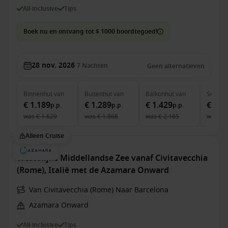
All-inclusive
Tips
Boek nu en ontvang tot $ 1000 boordtegoed!
28 nov. 2026
7
Nachten
Geen alternatieven
Binnenhut
van
Buitenhut
van
Balkonhut
van
Suite
v
€ 1.189
€ 1.289
€ 1.429
€ 2.2
p.p.
p.p.
p.p.
was
€ 1.629
was
€ 1.868
was
€ 2.165
was
€ 
Alleen Cruise
Westelijke Middellandse Zee vanaf Civitavecchia
(Rome), Italië met de Azamara Onward
Van Civitavecchia (Rome) Naar Barcelona
Azamara Onward
All-inclusive
Tips