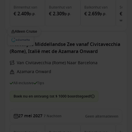
Binnenhut
van
Buitenhut
van
Balkonhut
van
Suite
v
€ 2.409
€ 2.309
€ 2.659
€ 3.9
p.p.
p.p.
p.p.
was
€ 
Alleen Cruise
Westelijke Middellandse Zee vanaf Civitavecchia
(Rome), Italië met de Azamara Onward
Van Civitavecchia (Rome) Naar Barcelona
Azamara Onward
All-inclusive
Tips
Boek nu en ontvang tot $ 1000 boordtegoed!
27 mei 2027
7
Nachten
Geen alternatieven