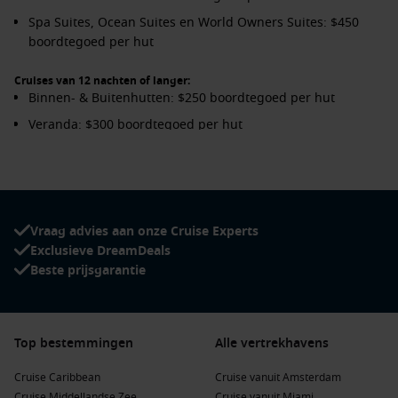
Spa Suites, Ocean Suites en World Owners Suites: $450
boordtegoed per hut
Cruises van 12 nachten of langer:
Binnen- & Buitenhutten: $250 boordtegoed per hut
Veranda: $300 boordtegoed per hut
Continent Suites: $450 boordtegoed per hut
Spa Suites, Ocean Suites en World Owners Suites: $1000
boordtegoed per hut
Vraag advies aan onze Cruise Experts
Exclusieve DreamDeals
Beste prijsgarantie
Top bestemmingen
Alle vertrekhavens
Cruise Caribbean
Cruise vanuit Amsterdam
Cruise Middellandse Zee
Cruise vanuit Miami