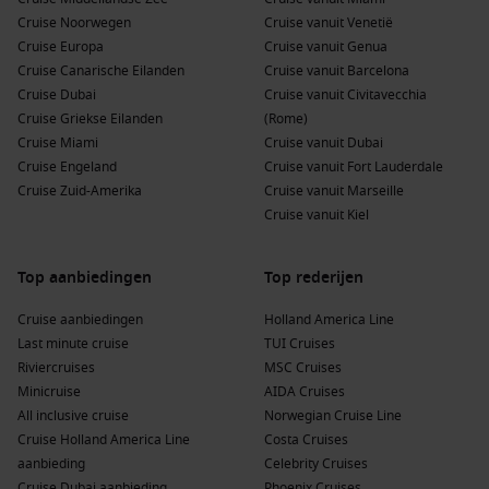
Cruise Noorwegen
Cruise vanuit Venetië
Cruise Europa
Cruise vanuit Genua
Cruise Canarische Eilanden
Cruise vanuit Barcelona
Cruise Dubai
Cruise vanuit Civitavecchia
Cruise Griekse Eilanden
(Rome)
Cruise Miami
Cruise vanuit Dubai
Cruise Engeland
Cruise vanuit Fort Lauderdale
Cruise Zuid-Amerika
Cruise vanuit Marseille
Cruise vanuit Kiel
Top aanbiedingen
Top rederijen
Cruise aanbiedingen
Holland America Line
Last minute cruise
TUI Cruises
Riviercruises
MSC Cruises
Minicruise
AIDA Cruises
All inclusive cruise
Norwegian Cruise Line
Cruise Holland America Line
Costa Cruises
aanbieding
Celebrity Cruises
Cruise Dubai aanbieding
Phoenix Cruises