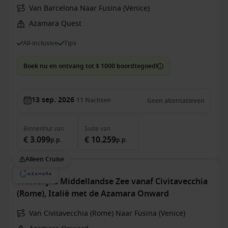
Van Barcelona Naar Fusina (Venice)
Azamara Quest
All-inclusive
Tips
Boek nu en ontvang tot $ 1000 boordtegoed!
13 sep. 2026
11
Nachten
Geen alternatieven
Binnenhut
van
Suite
van
€ 3.099
€ 10.259
p.p.
p.p.
Alleen Cruise
Westelijke Middellandse Zee vanaf Civitavecchia
(Rome), Italië met de Azamara Onward
Van Civitavecchia (Rome) Naar Fusina (Venice)