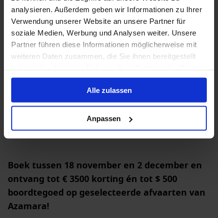
analysieren. Außerdem geben wir Informationen zu Ihrer
Boek nu en ontvang tot $ 1000 boordtegoed!
Verwendung unserer Website an unsere Partner für
soziale Medien, Werbung und Analysen weiter. Unsere
Partner führen diese Informationen möglicherweise mit
19 aug. 2026
8
Nachten
Geen alternatieven
weiteren Daten zusammen, die Sie ihnen bereitgestellt
haben oder die sie im Rahmen Ihrer Nutzung der Dienste
Balkonhut
van
gesammelt haben.
€ 2.249
p.p.
Alle zulassen
Anpassen
Boek tussen 18 november en 2 december en
ontvang tot € 3500 korting én tot $ 500
boordtegoed op geselecteerde afvaarten van
Azamara!