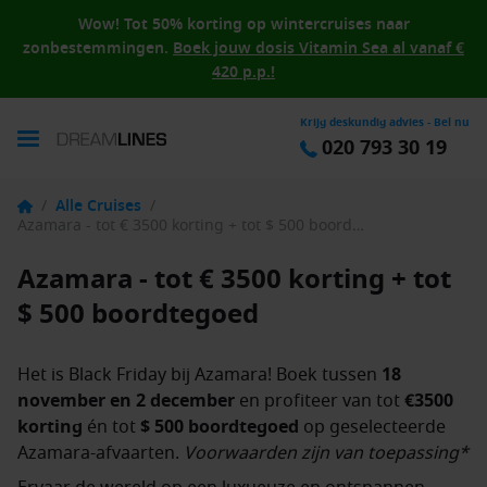
Wow! Tot 50% korting op wintercruises naar
zonbestemmingen.
Boek jouw dosis Vitamin Sea al vanaf €
420 p.p.!
Krijg deskundig advies - Bel nu
020 793 30 19
/
Alle Cruises
/
Azamara - tot € 3500 korting + tot $ 500 boordtegoed
Azamara - tot € 3500 korting + tot
$ 500 boordtegoed
Het is Black Friday bij Azamara! Boek tussen
18
november en 2 december
en profiteer van tot
€3500
korting
én tot
$ 500 boordtegoed
op geselecteerde
Azamara-afvaarten.
Voorwaarden zijn van toepassing*