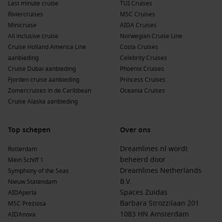
Last minute cruise
TUI Cruises
Riviercruises
MSC Cruises
Minicruise
AIDA Cruises
All inclusive cruise
Norwegian Cruise Line
Cruise Holland America Line
Costa Cruises
aanbieding
Celebrity Cruises
Cruise Dubai aanbieding
Phoenix Cruises
Fjorden cruise aanbieding
Princess Cruises
Zomercruises in de Caribbean
Oceania Cruises
Cruise Alaska aanbieding
Top schepen
Over ons
Dreamlines.nl wordt
Rotterdam
beheerd door
Mein Schiff 1
Dreamlines Netherlands
Symphony of the Seas
B.V.
Nieuw Statendam
Spaces Zuidas
AIDAperla
Barbara Strozzilaan 201
MSC Preziosa
1083 HN Amsterdam
AIDAnova