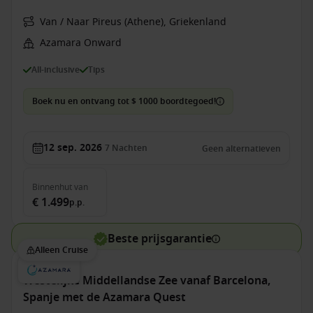
Van / Naar Pireus (Athene), Griekenland
Azamara Onward
All-inclusive
Tips
Boek nu en ontvang tot $ 1000 boordtegoed!
12 sep. 2026
7
Nachten
Geen alternatieven
Binnenhut
van
€ 1.499
p.p.
Beste prijsgarantie
Alleen Cruise
Westelijke Middellandse Zee vanaf Barcelona,
Spanje met de Azamara Quest