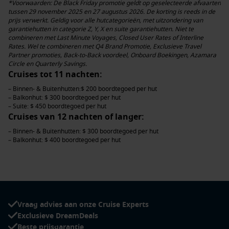
*Voorwaarden: De Black Friday promotie geldt op geselecteerde afvaarten
tussen 29 november 2025 en 27 augustus 2026. De korting is reeds in de
prijs verwerkt. Geldig voor alle hutcategorieën, met uitzondering van
garantiehutten in categorie Z, Y, X en suite garantiehutten. Niet te
combineren met Last Minute Voyages, Closed User Rates of Interline
Rates. Wel te combineren met Q4 Brand Promotie, Exclusieve Travel
Partner promoties, Back-to-Back voordeel, Onboard Boekingen, Azamara
Circle en Quarterly Savings.
Cruises tot 11 nachten:
– Binnen- & Buitenhutten:$ 200 boordtegoed per hut
– Balkonhut: $ 300 boordtegoed per hut
– Suite: $ 450 boordtegoed per hut
Cruises van 12 nachten of langer:
– Binnen- & Buitenhutten: $ 300 boordtegoed per hut
– Balkonhut: $ 400 boordtegoed per hut
– Suite: $ 500 boordtegoed per hut
Vraag advies aan onze Cruise Experts
Exclusieve DreamDeals
Beste prijsgarantie