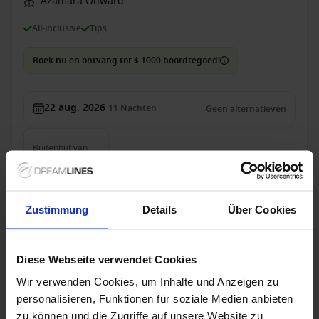
Azamara Onward
All-inclusive
Tips
Boek nu en ontvang tot $ 1000 boordtegoed!
22 aug. 2026
11
Nachten
Geen alternatieven
Buitenhut
van
€ 2.159
p.p.
Alleen Cruise
Zustimmung
Details
Über Cookies
Alaska vanaf Vancouver, Canada met de Azamara
Pursuit
Diese Webseite verwendet Cookies
Van / Naar Vancouver
Wir verwenden Cookies, um Inhalte und Anzeigen zu
Azamara Pursuit
personalisieren, Funktionen für soziale Medien anbieten
All-inclusive
Tips
zu können und die Zugriffe auf unsere Website zu