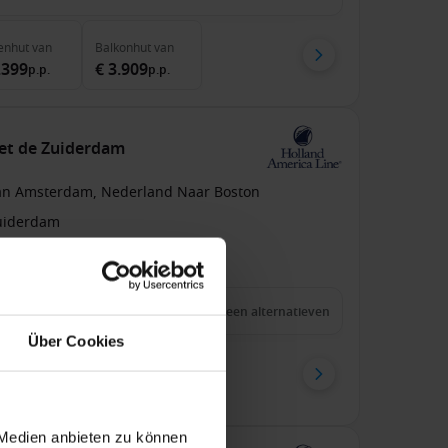
enhut
van
Balkonhut
van
.399
€ 3.909
p.p.
p.p.
et de Zuiderdam
an Amsterdam, Nederland Naar Boston
uiderdam
pension
2 aug. 2028
21
Nachten
Geen alternatieven
Über Cookies
onhut
van
.640
p.p.
 Medien anbieten zu können