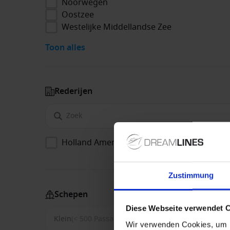
Noorwegen
Oostzee
Westelijke Middellandse Zee
Toon alles
Rederijen
Holland America Line
Zustimmung
Schepen
Diese Webseite verwendet 
Klein
(< 500 Passagiers)
Middel
(500-1500)
Wir verwenden Cookies, um I