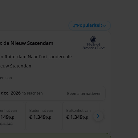
Populariteit
et de Nieuw Statendam
an Rotterdam Naar Fort Lauderdale
ieuw Statendam
pension
 dec. 2026
15
Nachten
Geen alternatieven
nenhut
van
Buitenhut
van
Balkonhut
van
Suite
van
.149
€ 1.349
€ 1.349
€ 1.949
p.p.
p.p.
p.p.
p.p.
€ 1.249