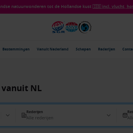
landse natuurwonderen tot de Hollandse kust
🇮🇸 incl. vlucht, ho
Bestemmingen
Vanuit Nederland
Schepen
Rederijen
Conta
s vanuit NL
Rederijen
Rei
Alle rederijen
Al