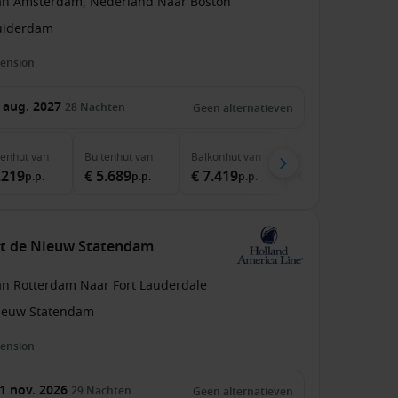
an Amsterdam, Nederland Naar Boston
uiderdam
pension
 aug. 2027
28
Nachten
Geen alternatieven
nenhut
van
Buitenhut
van
Balkonhut
van
Suite
van
.219
€ 5.689
€ 7.419
€ 11.119
p.p.
p.p.
p.p.
p.p.
et de Nieuw Statendam
an Rotterdam Naar Fort Lauderdale
ieuw Statendam
pension
1 nov. 2026
29
Nachten
Geen alternatieven