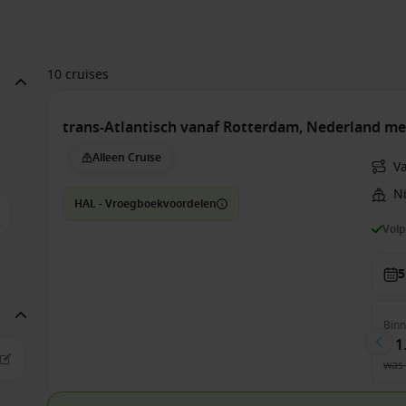
10 cruises
trans-Atlantisch vanaf Rotterdam, Nederland m
Alleen Cruise
V
N
HAL - Vroegboekvoordelen
Vol
5
Bin
€ 1
was