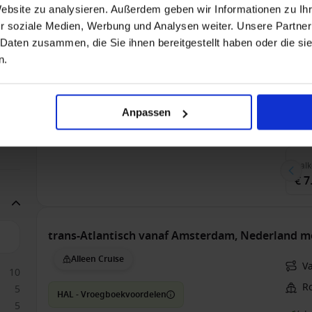
Website zu analysieren. Außerdem geben wir Informationen zu I
trans-Atlantisch vanaf Amsterdam, Nederland m
r soziale Medien, Werbung und Analysen weiter. Unsere Partner
Alleen Cruise
 Daten zusammen, die Sie ihnen bereitgestellt haben oder die s
V
n.
Z
HAL - Vroegboekvoordelen
Vol
2
Anpassen
1
5
Balk
€ 7
trans-Atlantisch vanaf Amsterdam, Nederland m
Alleen Cruise
V
10
R
5
HAL - Vroegboekvoordelen
5