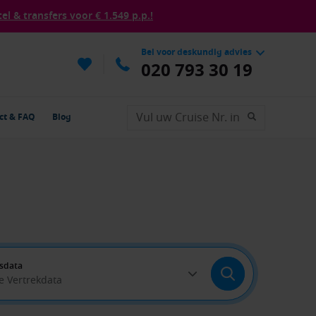
tel & transfers voor € 1.549 p.p.!
Bel voor deskundig advies
020 793 30 19
ct & FAQ
Blog
sdata
le Vertrekdata