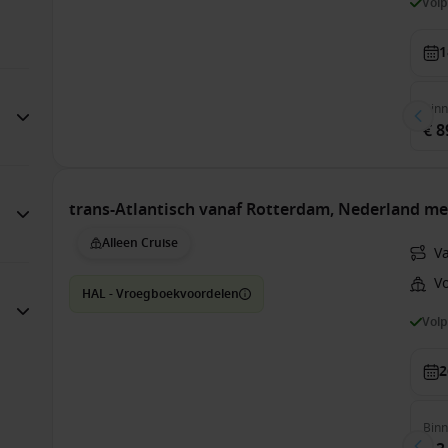
Vol
1
Bin
€ 8
trans-Atlantisch vanaf Rotterdam, Nederland m
Alleen Cruise
V
V
HAL - Vroegboekvoordelen
Vol
2
Bin