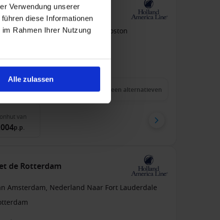
hrer Verwendung unserer
et de Zuiderdam
 führen diese Informationen
ie im Rahmen Ihrer Nutzung
an Amsterdam, Nederland Naar Boston
uiderdam
pension
Alle zulassen
 aug. 2028
28
Nachten
Geen alternatieven
onhut
van
.004
p.p.
et de Rotterdam
an Amsterdam, Nederland Naar Fort Lauderdale
otterdam