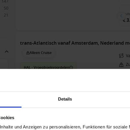
147
50
Buit
21
€ 3
trans-Atlantisch vanaf Amsterdam, Nederland m
Alleen Cruise
V
Z
HAL - Vroegboekvoordelen
Vol
10
1
Details
Balk
€ 5
Cookies
nhalte und Anzeigen zu personalisieren, Funktionen für soziale