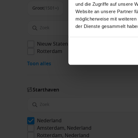
und die Zugriffe auf unsere 
Groot
(1501+)
Website an unsere Partner fü
möglicherweise mit weiteren
der Dienste gesammelt habe
Nieuw Statendam
Rotterdam
Toon alles
Start­haven
Nederland
Amsterdam, Nederland
Rotterdam, Nederland