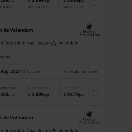
.299
€ 3.699
€ 6.699
p.p.
p.p.
p.p.
€ 4.023
was
€ 4.567
was
€ 7.790
et de Volendam
an Rotterdam Naar Boston
Volendam
pension
 aug. 2027
18
Nachten
Geen alternatieven
nenhut
van
Buitenhut
van
Suite
van
.409
€ 4.899
€ 9.679
p.p.
p.p.
p.p.
et de Volendam
an Rotterdam Naar Boston
Volendam