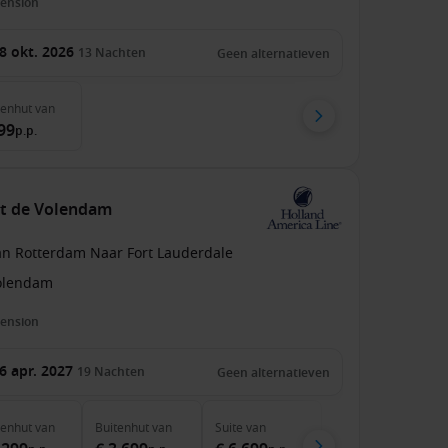
pension
8 okt. 2026
13
Nachten
Geen alternatieven
nenhut
van
99
p.p.
et de Volendam
an Rotterdam Naar Fort Lauderdale
olendam
pension
6 apr. 2027
19
Nachten
Geen alternatieven
nenhut
van
Buitenhut
van
Suite
van