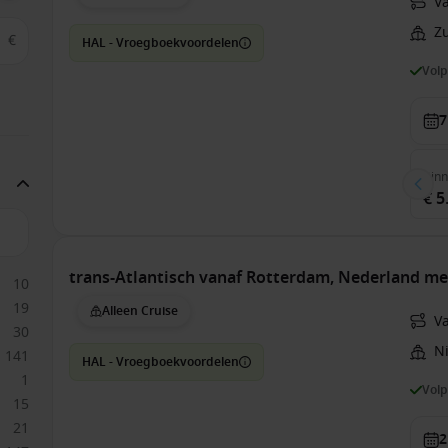
V
Z
€
HAL - Vroegboekvoordelen
Vol
7
Bin
€ 5
trans-Atlantisch vanaf Rotterdam, Nederland m
10
19
Alleen Cruise
V
30
N
141
HAL - Vroegboekvoordelen
1
Vol
15
21
2