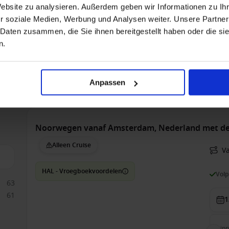
Website zu analysieren. Außerdem geben wir Informationen zu I
5
r soziale Medien, Werbung und Analysen weiter. Unsere Partner
HAL - Vroegboekvoordelen
Vol
 Daten zusammen, die Sie ihnen bereitgestellt haben oder die s
n.
7
Bin
Anpassen
€ 2
Noorwegen vanaf Amsterdam, Nederland met d
Alleen Cruise
V
HAL - Vroegboekvoordelen
Vol
63
61
1
Bin