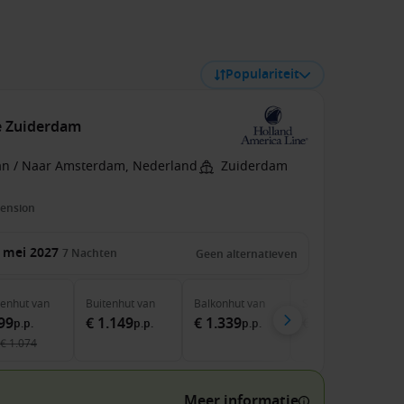
Populariteit
e Zuiderdam
an / Naar Amsterdam, Nederland
Zuiderdam
pension
 mei 2027
7
Nachten
Geen alternatieven
nenhut
van
Buitenhut
van
Balkonhut
van
Suite
van
99
€ 1.149
€ 1.339
€ 2.099
p.p.
p.p.
p.p.
p.p.
€ 1.074
Meer informatie