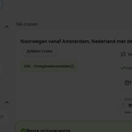
166 cruises
Noorwegen vanaf Amsterdam, Nederland met d
Alleen Cruise
V
HAL - Vroegboekvoordelen
Vol
1
Bin
€ 9
was
Beste prijsgarantie