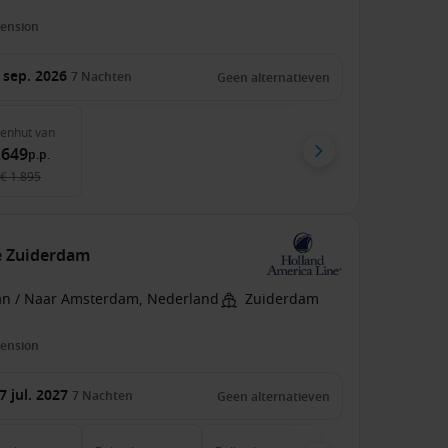
pension
 sep. 2026
7
Nachten
Geen alternatieven
nenhut
van
.649
p.p.
€ 1.895
e Zuiderdam
an / Naar Amsterdam, Nederland
Zuiderdam
pension
7 jul. 2027
7
Nachten
Geen alternatieven