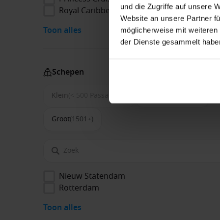
und die Zugriffe auf unsere 
Royal Caribbean
Website an unsere Partner fü
Toon alles
möglicherweise mit weiteren
der Dienste gesammelt habe
Schepen
Klein
(< 500 Passagiers)
Middel
(500-1500)
Groot
(1501+)
Nieuw Statendam
Rotterdam
Toon alles