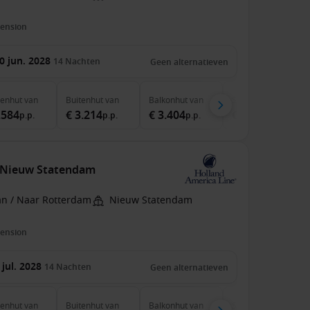
pension
0 jun. 2028
14
Nachten
Geen alternatieven
nenhut
van
Buitenhut
van
Balkonhut
van
Suite
van
.584
€ 3.214
€ 3.404
€ 4.034
p.p.
p.p.
p.p.
p.p.
 Nieuw Statendam
an / Naar Rotterdam
Nieuw Statendam
pension
 jul. 2028
14
Nachten
Geen alternatieven
nenhut
van
Buitenhut
van
Balkonhut
van
Suite
van