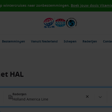
op wintercruises naar zonbestemmingen.
Boek jouw dosis Vitamin 
Bestemmingen
Vanuit Nederland
Schepen
Rederijen
Conta
met HAL
Rederijen
Holland America Line