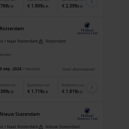
.769
€ 1.909
€ 2.399
€ 3.569
p.p.
p.p.
p.p.
p.p.
 Rotterdam
an / Naar Rotterdam
Rotterdam
pension
0 sep. 2028
7
Nachten
Geen alternatieven
nenhut
van
Buitenhut
van
Balkonhut
van
Suite
van
.399
€ 1.719
€ 1.819
€ 2.089
p.p.
p.p.
p.p.
p.p.
 Nieuw Statendam
an / Naar Rotterdam
Nieuw Statendam