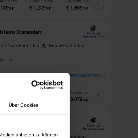
nenhut
van
Buitenhut
van
Balkonhut
van
Suite
van
.189
€ 1.279
€ 1.609
€ 2.099
p.p.
p.p.
p.p.
p.p.
 Nieuw Statendam
an / Naar Rotterdam
Nieuw Statendam
pension
 nov. 2027
1 alternatieven
14
Nachten
nenhut
van
Buitenhut
van
Balkonhut
van
.349
€ 2.899
€ 3.079
p.p.
p.p.
p.p.
Über Cookies
 Nieuw Statendam
 Medien anbieten zu können
an / Naar Rotterdam
Nieuw Statendam