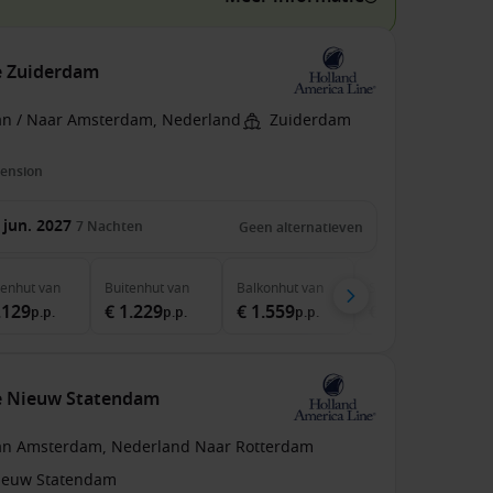
e Zuiderdam
an / Naar Amsterdam, Nederland
Zuiderdam
pension
 jun. 2027
7
Nachten
Geen alternatieven
nenhut
van
Buitenhut
van
Balkonhut
van
Suite
van
.129
€ 1.229
€ 1.559
€ 2.049
p.p.
p.p.
p.p.
p.p.
e Nieuw Statendam
an Amsterdam, Nederland Naar Rotterdam
ieuw Statendam