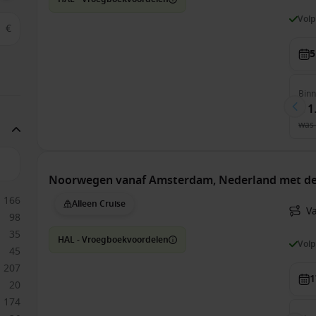
Vol
€
5
Bin
€ 1
was
Noorwegen vanaf Amsterdam, Nederland met d
166
Alleen Cruise
V
98
35
HAL - Vroegboekvoordelen
Vol
45
207
1
20
174