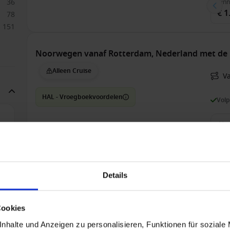
36
Bin
€ 1
78
151
Noorwegen vanaf Rotterdam, Nederland met de
Alleen Cruise
V
HAL - Vroegboekvoordelen
Vol
6
166
198
Bin
€ 2
14
Details
55
93
14
Noorwegen vanaf Rotterdam, Nederland met de
Cookies
27
Alleen Cruise
nhalte und Anzeigen zu personalisieren, Funktionen für soziale
87
V