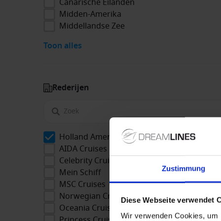
Canarische Eilanden
Midden-Amerika
Middellandse Zee
Toon alles
Rederijen
Holland America Line
AIDA Cruises
Celebrity Cruises
Zustimmung
Mein Schiff
MSC Cruises
Norwegian Cruise Line
Diese Webseite verwendet 
Oceania Cruises
Wir verwenden Cookies, um I
Princess Cruises