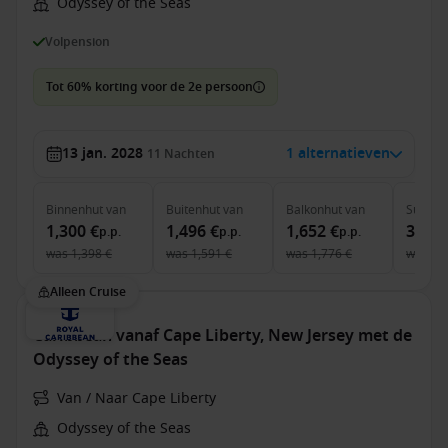
Odyssey of the Seas
Volpension
Tot 60% korting voor de 2e persoon
13 jan. 2028
1 alternatieven
11
Nachten
Binnenhut
van
Buitenhut
van
Balkonhut
van
Suite
v
1,300 €
1,496 €
1,652 €
3,728
p.p.
p.p.
p.p.
was
1,398 €
was
1,591 €
was
1,776 €
was
4,
Alleen Cruise
Caribbean vanaf Cape Liberty, New Jersey met de
Odyssey of the Seas
Van / Naar Cape Liberty
Odyssey of the Seas