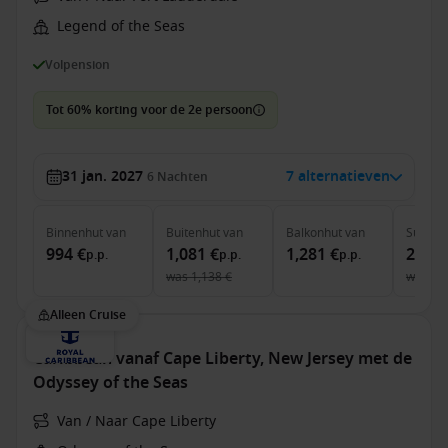
Legend of the Seas
Volpension
Tot 60% korting voor de 2e persoon
31 jan. 2027
7 alternatieven
6
Nachten
Binnenhut
van
Buitenhut
van
Balkonhut
van
Suite
v
994 €
1,081 €
1,281 €
2,071
p.p.
p.p.
p.p.
was
1,138 €
was
2,
Alleen Cruise
Caribbean vanaf Cape Liberty, New Jersey met de
Odyssey of the Seas
Van / Naar Cape Liberty