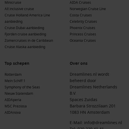
Minicruise
AIDA Cruises
All inclusive cruise
Norwegian Cruise Line
Cruise Holland America Line
Costa Cruises
aanbieding
Celebrity Cruises
Cruise Dubai aanbieding
Phoenix Cruises
Fjorden cruise aanbieding
Princess Cruises
Zomercruises in de Caribbean
Oceania Cruises
Cruise Alaska aanbieding
Top schepen
Over ons
Dreamlines.nl wordt
Rotterdam
beheerd door
Mein Schiff 1
Dreamlines Netherlands
Symphony of the Seas
B.V.
Nieuw Statendam
Spaces Zuidas
AIDAperla
Barbara Strozzilaan 201
MSC Preziosa
1083 HN Amsterdam
AIDAnova
E-Mail:
info@dreamlines.nl