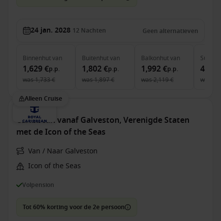
24 jan. 2028
12
Nachten
Geen alternatieven
Binnenhut
van
Buitenhut
van
Balkonhut
van
Suite
v
1,629 €
1,802 €
1,992 €
4,306
p.p.
p.p.
p.p.
was
1,733 €
was
1,897 €
was
2,119 €
was
4,
Alleen Cruise
Caribbean vanaf Galveston, Verenigde Staten
met de Icon of the Seas
Van / Naar Galveston
Icon of the Seas
Volpension
Tot 60% korting voor de 2e persoon