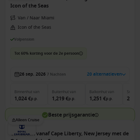
Icon of the Seas
Van / Naar Miami
Icon of the Seas
Volpension
Tot 60% korting voor de 2e persoon
26 sep. 2026
20 alternatieven
7
Nachten
Binnenhut
van
Buitenhut
van
Balkonhut
van
Suite
v
1,024 €
1,219 €
1,251 €
2,208
p.p.
p.p.
p.p.
Beste prijsgarantie
Alleen Cruise
Caribbean vanaf Cape Liberty, New Jersey met de