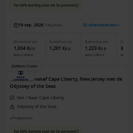
Tot 60% korting voor de 2e persoon
19 sep. 2026
25 alternatieven
7
Nachten
Binnenhut
van
Buitenhut
van
Balkonhut
van
Suite
v
1,034 €
1,201 €
1,223 €
3,111
p.p.
p.p.
p.p.
was
1,044 €
was
1,261 €
was
3,
Alleen Cruise
Caribbean vanaf Cape Liberty, New Jersey met de
Odyssey of the Seas
Van / Naar Cape Liberty
Odyssey of the Seas
Volpension
Tot 60% korting voor de 2e persoon