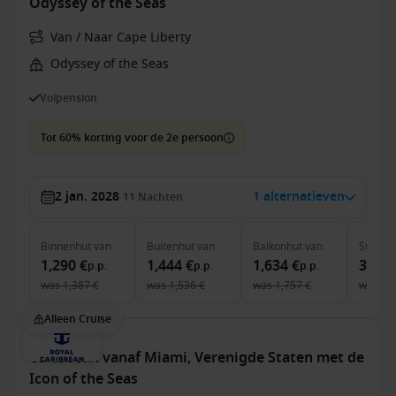
Odyssey of the Seas
Van / Naar Cape Liberty
Odyssey of the Seas
Volpension
Tot 60% korting voor de 2e persoon
2 jan. 2028
1 alternatieven
11
Nachten
Binnenhut
van
Buitenhut
van
Balkonhut
van
Suite
v
1,290 €
1,444 €
1,634 €
3,440
p.p.
p.p.
p.p.
was
1,387 €
was
1,536 €
was
1,757 €
was
3,
Alleen Cruise
Caribbean vanaf Miami, Verenigde Staten met de
Icon of the Seas