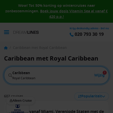
Wow! Tot 50% korting op wintercruises naar
zonbestemmingen.
Boek jouw dosis Vitamin Sea al vanaf €
420 p.p.!
Krijg deskundig advies - Bel nu
020 793 30 19
/
Caribbean met Royal Caribbean
Caribbean met Royal Caribbean
Caribbean
1
Wijzig
Royal Caribbean
602 cruises
Populariteit
Alleen Cruise
Caribbean vanaf Miami, Verenigde Staten met de