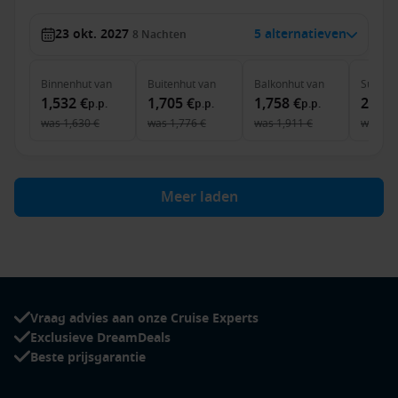
23 okt. 2027
5 alternatieven
8
Nachten
Binnenhut
van
Buitenhut
van
Balkonhut
van
Suite
v
1,532 €
1,705 €
1,758 €
2,957
p.p.
p.p.
p.p.
was
1,630 €
was
1,776 €
was
1,911 €
was
3,
Meer laden
Vraag advies aan onze Cruise Experts
Exclusieve DreamDeals
Beste prijsgarantie