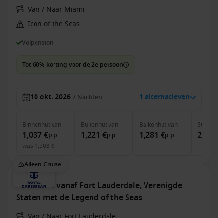
Van / Naar Miami
Icon of the Seas
Volpension
Tot 60% korting voor de 2e persoon
10 okt. 2026
1 alternatieven
7
Nachten
Binnenhut
van
Buitenhut
van
Balkonhut
van
Suite
v
1,037 €
1,221 €
1,281 €
2,916
p.p.
p.p.
p.p.
was
1,503 €
Alleen Cruise
Caribbean vanaf Fort Lauderdale, Verenigde
Staten met de Legend of the Seas
Van / Naar Fort Lauderdale