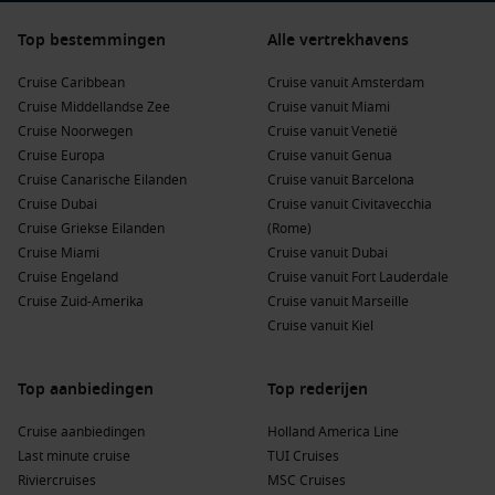
Top bestemmingen
Alle vertrekhavens
Cruise Caribbean
Cruise vanuit Amsterdam
Cruise Middellandse Zee
Cruise vanuit Miami
Cruise Noorwegen
Cruise vanuit Venetië
Cruise Europa
Cruise vanuit Genua
Cruise Canarische Eilanden
Cruise vanuit Barcelona
Cruise Dubai
Cruise vanuit Civitavecchia
Cruise Griekse Eilanden
(Rome)
Cruise Miami
Cruise vanuit Dubai
Cruise Engeland
Cruise vanuit Fort Lauderdale
Cruise Zuid-Amerika
Cruise vanuit Marseille
Cruise vanuit Kiel
Top aanbiedingen
Top rederijen
Cruise aanbiedingen
Holland America Line
Last minute cruise
TUI Cruises
Riviercruises
MSC Cruises