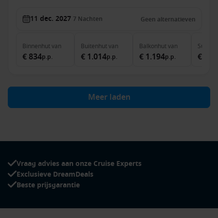
11 dec. 2027
7
Nachten
Geen alternatieven
Binnenhut
van
Buitenhut
van
Balkonhut
van
Suite
v
€ 834
€ 1.014
€ 1.194
€ 2.1
p.p.
p.p.
p.p.
Meer laden
Vraag advies aan onze Cruise Experts
Exclusieve DreamDeals
Beste prijsgarantie