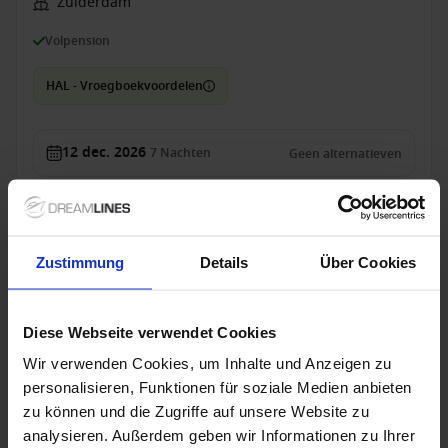
Zuiderdam
Volpension
HAL - Vroegboekvoordelen
12 dec. 2026
7
Nachten
Geen alternatieven
Binnenhut
van
Buitenhut
van
Balkonhut
van
Suite
v
€ 599
€ 639
€ 919
€ 1.6
p.p.
p.p.
p.p.
was
€ 926
was
€ 
Zustimmung
Details
Über Cookies
Alleen Cruise
Diese Webseite verwendet Cookies
Caribbean vanaf Fort Lauderdale, Verenigde
Staten met de Nieuw Statendam
Wir verwenden Cookies, um Inhalte und Anzeigen zu
personalisieren, Funktionen für soziale Medien anbieten
Van / Naar Fort Lauderdale
zu können und die Zugriffe auf unsere Website zu
Nieuw Statendam
analysieren. Außerdem geben wir Informationen zu Ihrer