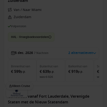
Zuiderdam
Van / Naar Miami
Zuiderdam
Volpension
HAL - Vroegboekvoordelen
5 dec. 2026
2 alternatieven
7
Nachten
Binnenhut
van
Buitenhut
van
Balkonhut
van
Suite
v
€ 599
€ 639
€ 919
€ 1.7
p.p.
p.p.
p.p.
was
€ 926
was
€ 
Alleen Cruise
Caribbean vanaf Fort Lauderdale, Verenigde
Staten met de Nieuw Statendam