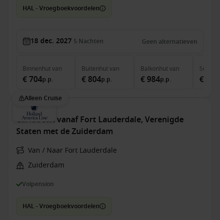
HAL - Vroegboekvoordelen
18 dec. 2027
5
Nachten
Geen alternatieven
Binnenhut
van
Buitenhut
van
Balkonhut
van
Suite
v
€ 704
€ 804
€ 984
€ 1.7
p.p.
p.p.
p.p.
Alleen Cruise
Caribbean vanaf Fort Lauderdale, Verenigde
Staten met de Zuiderdam
Van / Naar Fort Lauderdale
Zuiderdam
Volpension
HAL - Vroegboekvoordelen