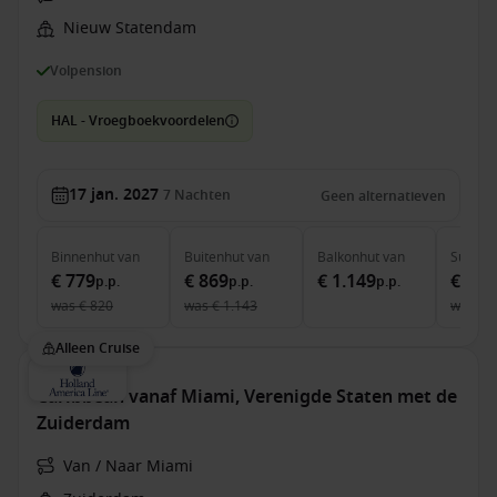
Nieuw Statendam
Volpension
HAL - Vroegboekvoordelen
17 jan. 2027
7
Nachten
Geen alternatieven
Binnenhut
van
Buitenhut
van
Balkonhut
van
Suite
v
€ 779
€ 869
€ 1.149
€ 1.6
p.p.
p.p.
p.p.
was
€ 820
was
€ 1.143
was
€ 
Alleen Cruise
Caribbean vanaf Miami, Verenigde Staten met de
Zuiderdam
Van / Naar Miami