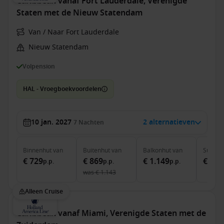
Caribbean vanaf Fort Lauderdale, Verenigde
Staten met de Nieuw Statendam
Van / Naar Fort Lauderdale
Nieuw Statendam
Volpension
HAL - Vroegboekvoordelen
10 jan. 2027
2 alternatieven
7
Nachten
Binnenhut
van
Buitenhut
van
Balkonhut
van
Suite
v
€ 729
€ 869
€ 1.149
€ 1.5
p.p.
p.p.
p.p.
was
€ 1.143
Alleen Cruise
Caribbean vanaf Miami, Verenigde Staten met de