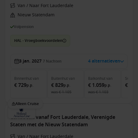
Van / Naar Fort Lauderdale
Nieuw Statendam
Volpension
HAL - Vroegboekvoordelen
3 jan. 2027
4 alternatieven
7
Nachten
Binnenhut
van
Buitenhut
van
Balkonhut
van
Suite
v
€ 729
€ 829
€ 1.059
€ 1.5
p.p.
p.p.
p.p.
was
€ 1.105
was
€ 1.103
Alleen Cruise
Caribbean vanaf Fort Lauderdale, Verenigde
Staten met de Nieuw Statendam
Van / Naar Fort Lauderdale