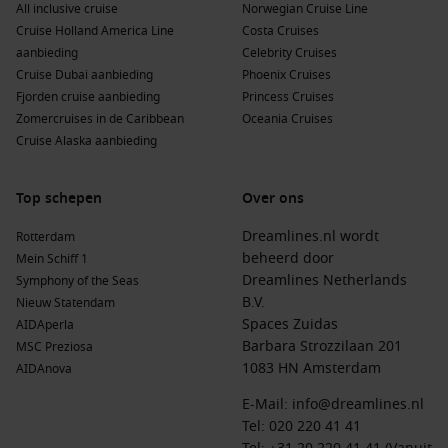
All inclusive cruise
Norwegian Cruise Line
Cruise Holland America Line
Costa Cruises
aanbieding
Celebrity Cruises
Cruise Dubai aanbieding
Phoenix Cruises
Fjorden cruise aanbieding
Princess Cruises
Zomercruises in de Caribbean
Oceania Cruises
Cruise Alaska aanbieding
Top schepen
Over ons
Dreamlines.nl wordt
Rotterdam
beheerd door
Mein Schiff 1
Dreamlines Netherlands
Symphony of the Seas
B.V.
Nieuw Statendam
Spaces Zuidas
AIDAperla
Barbara Strozzilaan 201
MSC Preziosa
1083 HN Amsterdam
AIDAnova
E-Mail:
info@dreamlines.nl
Tel:
020 220 41 41