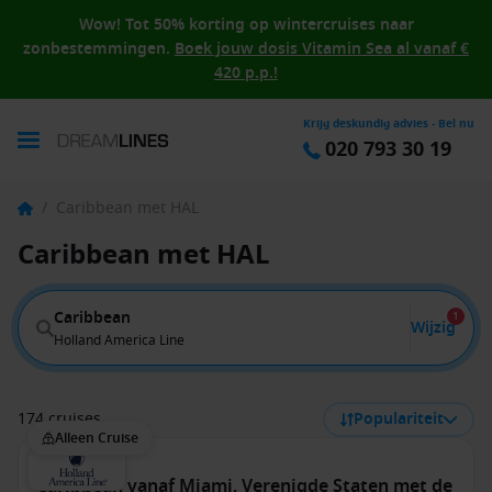
Wow! Tot 50% korting op wintercruises naar
zonbestemmingen.
Boek jouw dosis Vitamin Sea al vanaf €
420 p.p.!
Krijg deskundig advies - Bel nu
020 793 30 19
/
Caribbean met HAL
Caribbean met HAL
Caribbean
1
Wijzig
Holland America Line
174 cruises
Populariteit
Alleen Cruise
Caribbean vanaf Miami, Verenigde Staten met de