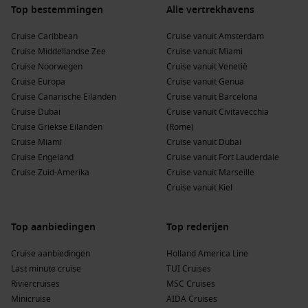
Top bestemmingen
Alle vertrekhavens
Cruise Caribbean
Cruise vanuit Amsterdam
Cruise Middellandse Zee
Cruise vanuit Miami
Cruise Noorwegen
Cruise vanuit Venetië
Cruise Europa
Cruise vanuit Genua
Cruise Canarische Eilanden
Cruise vanuit Barcelona
Cruise Dubai
Cruise vanuit Civitavecchia
Cruise Griekse Eilanden
(Rome)
Cruise Miami
Cruise vanuit Dubai
Cruise Engeland
Cruise vanuit Fort Lauderdale
Cruise Zuid-Amerika
Cruise vanuit Marseille
Cruise vanuit Kiel
Top aanbiedingen
Top rederijen
Cruise aanbiedingen
Holland America Line
Last minute cruise
TUI Cruises
Riviercruises
MSC Cruises
Minicruise
AIDA Cruises