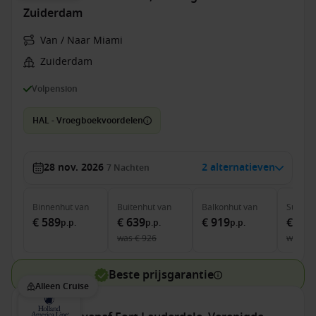
Zuiderdam
Van / Naar Miami
Zuiderdam
Volpension
HAL - Vroegboekvoordelen
28 nov. 2026
2 alternatieven
7
Nachten
Binnenhut
van
Buitenhut
van
Balkonhut
van
Suite
v
€ 589
€ 639
€ 919
€ 1.7
p.p.
p.p.
p.p.
was
€ 926
was
€ 
Beste prijsgarantie
Alleen Cruise