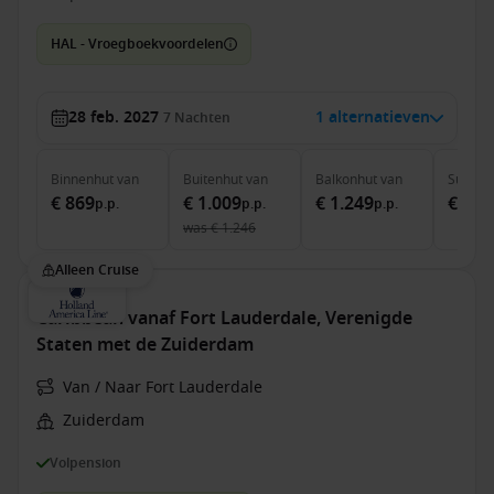
HAL - Vroegboekvoordelen
28 feb. 2027
1 alternatieven
7
Nachten
Binnenhut
van
Buitenhut
van
Balkonhut
van
Suite
v
€ 869
€ 1.009
€ 1.249
€ 1.7
p.p.
p.p.
p.p.
was
€ 1.246
Alleen Cruise
Caribbean vanaf Fort Lauderdale, Verenigde
Staten met de Zuiderdam
Van / Naar Fort Lauderdale
Zuiderdam
Volpension