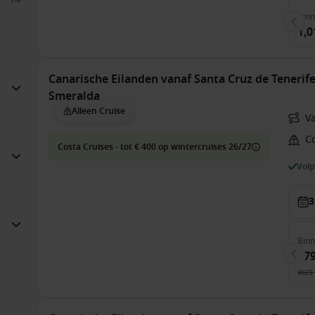
Bin
1,0
Canarische Eilanden vanaf Santa Cruz de Tenerife
Smeralda
Alleen Cruise
Va
C
Costa Cruises - tot € 400 op wintercruises 26/27
Vol
3
Bin
579
was