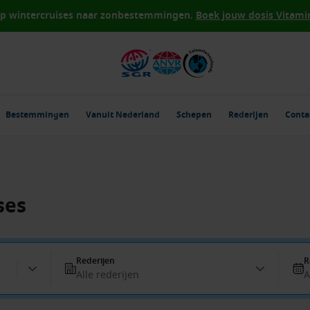
op wintercruises naar zonbestemmingen.
Boek jouw dosis Vitamin 
Bestemmingen
Vanuit Nederland
Schepen
Rederijen
Conta
ses
Rederijen
R
Alle rederijen
A