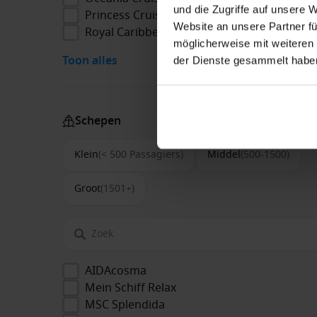
und die Zugriffe auf unsere 
Princess Cruises
Website an unsere Partner fü
Royal Caribbean
möglicherweise mit weiteren
Toon alles
der Dienste gesammelt habe
Schepen
Klein
(< 500 Passagiers)
Middel
(500-1500)
Groot
(1501+)
AIDAcosma
Mein Schiff Relax
MSC Splendida