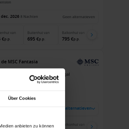
pension
 dec. 2026
8
Nachten
Geen alternatieven
nenhut
van
Buitenhut
van
Balkonhut
van
Suite
van
 €
695 €
795 €
1,355 €
p.p.
p.p.
p.p.
p.p.
t de MSC Fantasia
n / Naar Funchal, Madeira, Portugal
SC Fantasia
pension
Über Cookies
6 jan. 2027
28 alternatieven
7
Nachten
nenhut
van
Buitenhut
van
Balkonhut
van
Suite
van
 Medien anbieten zu können