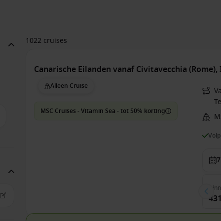
1022 cruises
Canarische Eilanden vanaf Civitavecchia (Rome), 
Alleen Cruise
V
Te
MSC Cruises - Vitamin Sea - tot 50% korting
M
Vol
7
Bin
431