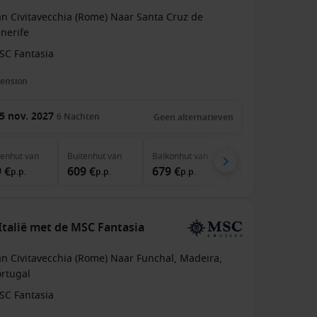
an Civitavecchia (Rome) Naar Santa Cruz de
nerife
SC Fantasia
pension
5 nov. 2027
6
Nachten
Geen alternatieven
nenhut
van
Buitenhut
van
Balkonhut
van
Suite
van
 €
609 €
679 €
1,049 €
p.p.
p.p.
p.p.
p.p.
Italië met de MSC Fantasia
an Civitavecchia (Rome) Naar Funchal, Madeira,
ortugal
SC Fantasia