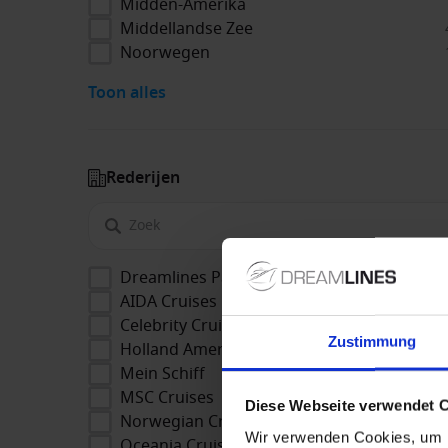
Midden-Amerika
Middellandse Zee
Noorwegen
Toon alles
Rederijen
Dreamlines Package
AIDA Cruises
Celebrity Cruises
Zustimmung
Holland America Line
Mein Schiff
MSC Cruises
Diese Webseite verwendet 
Norwegian Cruise Line
Wir verwenden Cookies, um I
Oceania Cruises