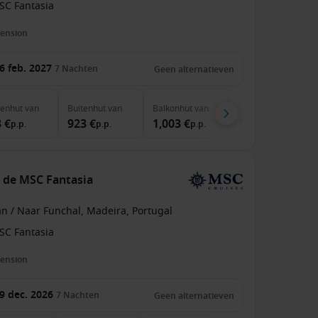
SC Fantasia
pension
6 feb. 2027
7
Nachten
Geen alternatieven
nenhut
van
Buitenhut
van
Balkonhut
van
Suite
van
 €
923 €
1,003 €
1,423 €
p.p.
p.p.
p.p.
p.p.
t de MSC Fantasia
n / Naar Funchal, Madeira, Portugal
SC Fantasia
pension
9 dec. 2026
7
Nachten
Geen alternatieven