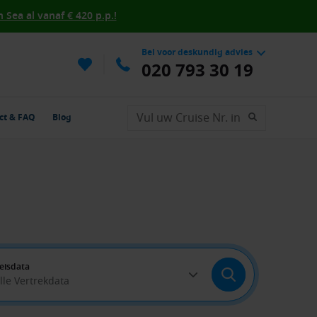
Sea al vanaf € 420 p.p.!
Bel voor deskundig advies
020 793 30 19
ct & FAQ
Blog
eisdata
lle Vertrekdata