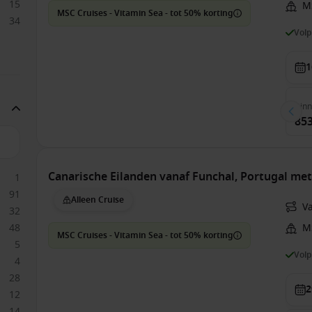
15
M
MSC Cruises - Vitamin Sea - tot 50% korting
34
Vol
1
Bin
853
Canarische Eilanden vanaf Funchal, Portugal me
1
91
Alleen Cruise
Va
32
48
M
MSC Cruises - Vitamin Sea - tot 50% korting
5
Vol
4
28
2
12
14