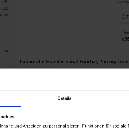
786
Vol
4092
1208
7
Bin
605
Canarische Eilanden vanaf Funchal, Portugal me
Alleen Cruise
Va
2
M
MSC Cruises - Vitamin Sea - tot 50% korting
221
12
Vol
Details
37
92
2
138
Cookies
12
Bin
nhalte und Anzeigen zu personalisieren, Funktionen für soziale
37