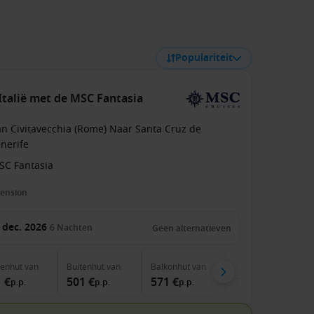
Populariteit
Italië met de MSC Fantasia
an Civitavecchia (Rome) Naar Santa Cruz de
nerife
SC Fantasia
pension
 dec. 2026
6
Nachten
Geen alternatieven
nenhut
van
Buitenhut
van
Balkonhut
van
Suite
van
 €
501 €
571 €
711 €
p.p.
p.p.
p.p.
p.p.