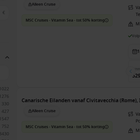
Alleen Cruise
V
€
Te
MSC Cruises - Vitamin Sea - tot 50% korting
M
Vol
1
Bin
529
1022
1276
Canarische Eilanden vanaf Civitavecchia (Rome), 
330
427
Alleen Cruise
V
1547
P
752
MSC Cruises - Vitamin Sea - tot 50% korting
M
3430