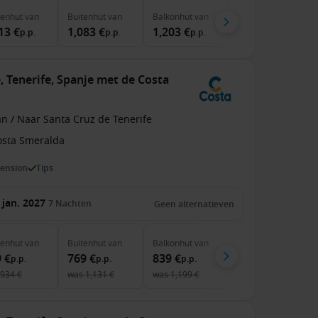
nenhut
van
Buitenhut
van
Balkonhut
van
Suite
van
13 €
1,083 €
1,203 €
1,873 €
p.p.
p.p.
p.p.
p.p.
, Tenerife, Spanje met de Costa
n / Naar Santa Cruz de Tenerife
osta Smeralda
pension
Tips
 jan. 2027
7
Nachten
Geen alternatieven
nenhut
van
Buitenhut
van
Balkonhut
van
 €
769 €
839 €
p.p.
p.p.
p.p.
934 €
was
1,131 €
was
1,199 €