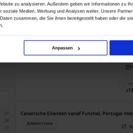
683
Website zu analysieren. Außerdem geben wir Informationen zu I
42
r soziale Medien, Werbung und Analysen weiter. Unsere Partner
1
 Daten zusammen, die Sie ihnen bereitgestellt haben oder die s
Canarische Eilanden vanaf Arrecife, Lanzarote, 
n.
Alleen Cruise
Va
Anpassen
MSC Cruises - Vitamin Sea - tot 50% korting
Vol
2
Bin
513
Canarische Eilanden vanaf Funchal, Portugal me
27
28
Alleen Cruise
Va
17