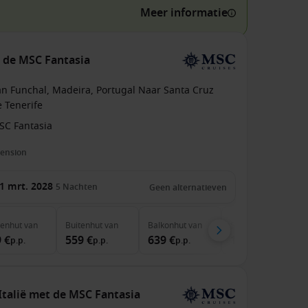
Meer informatie
t de MSC Fantasia
an Funchal, Madeira, Portugal Naar Santa Cruz
 Tenerife
SC Fantasia
pension
1 mrt. 2028
5
Nachten
Geen alternatieven
nenhut
van
Buitenhut
van
Balkonhut
van
Suite
van
 €
559 €
639 €
1,039 €
p.p.
p.p.
p.p.
p.p.
Italië met de MSC Fantasia