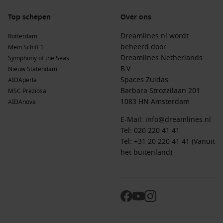
Top schepen
Over ons
Dreamlines.nl wordt
Rotterdam
beheerd door
Mein Schiff 1
Dreamlines Netherlands
Symphony of the Seas
B.V.
Nieuw Statendam
Spaces Zuidas
AIDAperla
Barbara Strozzilaan 201
MSC Preziosa
1083 HN Amsterdam
AIDAnova
E-Mail:
info@dreamlines.nl
Tel:
020 220 41 41
Tel: +31 20 220 41 41 (Vanuit
het buitenland)