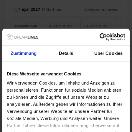
4 apr. 2027
12
Nachten
Geen alternatieven
Binnenhut
van
Buitenhut
van
Balkonhut
van
Suite
v
849 €
949 €
1.049 €
1.799
p.p.
p.p.
p.p.
was
954 €
was
1.282 €
was
1.345 €
was
2.
Alleen Cruise
Zustimmung
Details
Über Cookies
trans-Atlantisch vanaf Fort Lauderdale,
Verenigde Staten met de Zuiderdam
Diese Webseite verwendet Cookies
Van Fort Lauderdale Naar Barcelona
Wir verwenden Cookies, um Inhalte und Anzeigen zu
personalisieren, Funktionen für soziale Medien anbieten
Zuiderdam
zu können und die Zugriffe auf unsere Website zu
Volpension
analysieren. Außerdem geben wir Informationen zu Ihrer
Verwendung unserer Website an unsere Partner für
HAL - Vroegboekvoordelen
soziale Medien, Werbung und Analysen weiter. Unsere
Partner führen diese Informationen möglicherweise mit