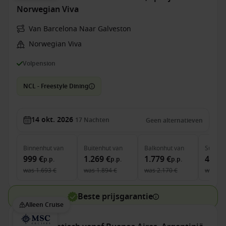
Norwegian Viva
Van Barcelona Naar Galveston
Norwegian Viva
Volpension
NCL - Freestyle Dining
14 okt. 2026
17
Nachten
Geen alternatieven
Binnenhut
van
Buitenhut
van
Balkonhut
van
Suite
v
999 €
1.269 €
1.779 €
4.449
p.p.
p.p.
p.p.
was
1.693 €
was
1.894 €
was
2.170 €
was
6.
Beste prijsgarantie
Alleen Cruise