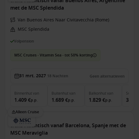
trans-Atlantisch vanaf Buenos Aires, Argentinië
met de MSC Splendida
Van Buenos Aires Naar Civitavecchia (Rome)
MSC Splendida
Volpension
MSC Cruises - Vitamin Sea - tot 50% korting
31 mrt. 2027
18
Nachten
Geen alternatieven
Binnenhut
van
Buitenhut
van
Balkonhut
van
Suite
v
1.409 €
1.689 €
1.829 €
3.239
p.p.
p.p.
p.p.
Alleen Cruise
trans-Atlantisch vanaf Barcelona, Spanje met de
MSC Meraviglia