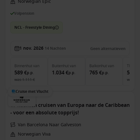
Norwegian Epic
Volpension
NCL - Freestyle Dining
1 nov. 2026
14
Nachten
Geen alternatieven
Binnenhut
van
Buitenhut
van
Balkonhut
van
The Ha
589 €
1.034 €
765 €
5.494
p.p.
p.p.
p.p.
was
1.111 €
was
6.
Cruise met Vlucht
17 nachten cruisen van Europa naar de Caribbean
- voor een absolute topprijs!
Van Barcelona Naar Galveston
Norwegian Viva