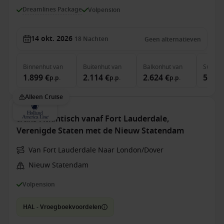
Dreamlines Package
Volpension
14 okt. 2026
18
Nachten
Geen alternatieven
Binnenhut
van
Buitenhut
van
Balkonhut
van
Suite
v
1.899 €
2.114 €
2.624 €
5.659
p.p.
p.p.
p.p.
Alleen Cruise
trans-Atlantisch vanaf Fort Lauderdale,
Verenigde Staten met de Nieuw Statendam
Van Fort Lauderdale Naar London/Dover
Nieuw Statendam
Volpension
HAL - Vroegboekvoordelen