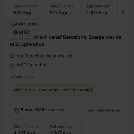
Binnenhut
van
Buitenhut
van
Balkonhut
van
Suite
v
807 €
817 €
1.007 €
2.537
p.p.
p.p.
p.p.
Alleen Cruise
trans-Atlantisch vanaf Barcelona, Spanje met de
MSC Splendida
Van Barcelona Naar Maceió
MSC Splendida
Volpension
MSC Cruises - Vitamin Sea - tot 50% korting
15 nov. 2026
11
Nachten
Geen alternatieven
Binnenhut
van
Balkonhut
van
1.147 €
1.567 €
p.p.
p.p.