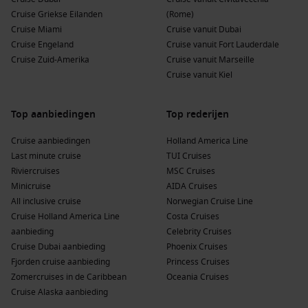
Cruise Griekse Eilanden
(Rome)
Cruise Miami
Cruise vanuit Dubai
Cruise Engeland
Cruise vanuit Fort Lauderdale
Cruise Zuid-Amerika
Cruise vanuit Marseille
Cruise vanuit Kiel
Top aanbiedingen
Top rederijen
Cruise aanbiedingen
Holland America Line
Last minute cruise
TUI Cruises
Riviercruises
MSC Cruises
Minicruise
AIDA Cruises
All inclusive cruise
Norwegian Cruise Line
Cruise Holland America Line
Costa Cruises
aanbieding
Celebrity Cruises
Cruise Dubai aanbieding
Phoenix Cruises
Fjorden cruise aanbieding
Princess Cruises
Zomercruises in de Caribbean
Oceania Cruises
Cruise Alaska aanbieding