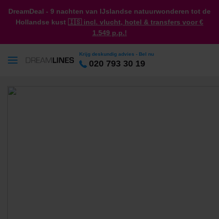
DreamDeal - 9 nachten van IJslandse natuurwonderen tot de
Hollandse kust
🇮🇸 incl. vlucht, hotel & transfers voor €
1.549 p.p.!
Krijg deskundig advies - Bel nu
020 793 30 19