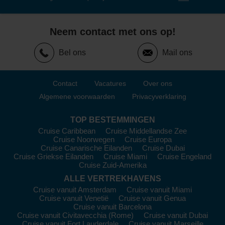
Neem contact met ons op!
Bel ons
Mail ons
Contact
Vacatures
Over ons
Algemene voorwaarden
Privacyverklaring
TOP BESTEMMINGEN
Cruise Caribbean
Cruise Middellandse Zee
Cruise Noorwegen
Cruise Europa
Cruise Canarische Eilanden
Cruise Dubai
Cruise Griekse Eilanden
Cruise Miami
Cruise Engeland
Cruise Zuid-Amerika
ALLE VERTREKHAVENS
Cruise vanuit Amsterdam
Cruise vanuit Miami
Cruise vanuit Venetië
Cruise vanuit Genua
Cruise vanuit Barcelona
Cruise vanuit Civitavecchia (Rome)
Cruise vanuit Dubai
Cruise vanuit Fort Lauderdale
Cruise vanuit Marseille