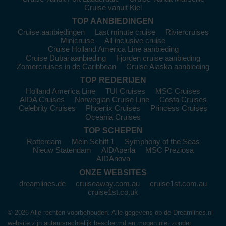
Cruise vanuit Kiel
TOP AANBIEDINGEN
Cruise aanbiedingen
Last minute cruise
Riviercruises
Minicruise
All inclusive cruise
Cruise Holland America Line aanbieding
Cruise Dubai aanbieding
Fjorden cruise aanbieding
Zomercruises in de Caribbean
Cruise Alaska aanbieding
TOP REDERIJEN
Holland America Line
TUI Cruises
MSC Cruises
AIDA Cruises
Norwegian Cruise Line
Costa Cruises
Celebrity Cruises
Phoenix Cruises
Princess Cruises
Oceania Cruises
TOP SCHEPEN
Rotterdam
Mein Schiff 1
Symphony of the Seas
Nieuw Statendam
AIDAperla
MSC Preziosa
AIDAnova
ONZE WEBSITES
dreamlines.de
cruiseaway.com.au
cruise1st.com.au
cruise1st.co.uk
© 2026 Alle rechten voorbehouden. Alle gegevens op de Dreamlines.nl
website zijn auteursrechtelijk beschermd en mogen niet zonder