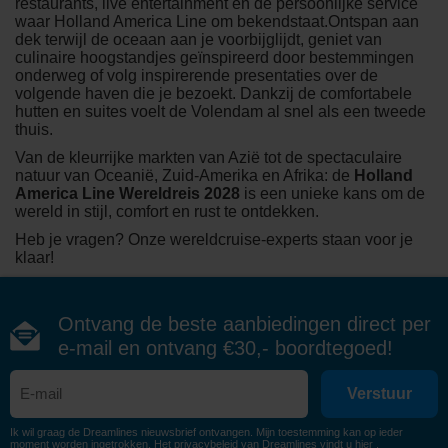
restaurants, live entertainment en de persoonlijke service
waar Holland America Line om bekendstaat.Ontspan aan
dek terwijl de oceaan aan je voorbijglijdt, geniet van
culinaire hoogstandjes geïnspireerd door bestemmingen
onderweg of volg inspirerende presentaties over de
volgende haven die je bezoekt. Dankzij de comfortabele
hutten en suites voelt de Volendam al snel als een tweede
thuis.
Van de kleurrijke markten van Azië tot de spectaculaire
natuur van Oceanië, Zuid-Amerika en Afrika: de
Holland
America Line Wereldreis 2028
is een unieke kans om de
wereld in stijl, comfort en rust te ontdekken.
Heb je vragen? Onze wereldcruise-experts staan voor je
klaar!
Ontvang de beste aanbiedingen direct per
e-mail en ontvang €30,- boordtegoed!
Verstuur
Ik wil graag de Dreamlines nieuwsbrief ontvangen. Mijn toestemming kan op ieder
moment worden ingetrokken. Het privacybeleid van Dreamlines vindt u
hier
.