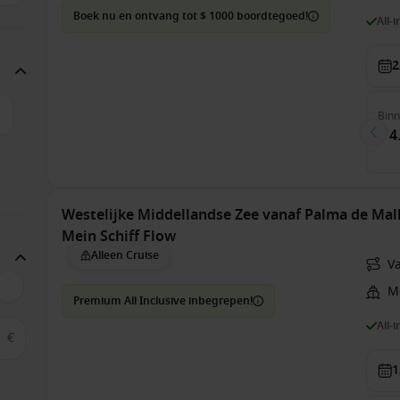
Boek nu en ontvang tot $ 1000 boordtegoed!
All-
2
Bin
€ 4
Westelijke Middellandse Zee vanaf Palma de Mall
Mein Schiff Flow
Alleen Cruise
V
Me
Premium All Inclusive inbegrepen!
All-
€
1