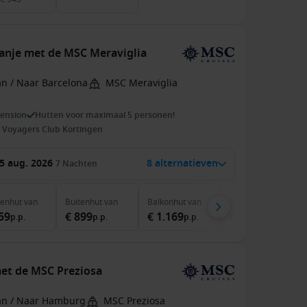
panje met de MSC Meraviglia
an / Naar Barcelona
MSC Meraviglia
pension
Hutten voor maximaal 5 personen!
 Voyagers Club Kortingen
5 aug. 2026
8 alternatieven
7
Nachten
nenhut
van
Buitenhut
van
Balkonhut
van
Suite
van
59
€ 899
€ 1.169
€ 2.219
p.p.
p.p.
p.p.
p.p.
met de MSC Preziosa
an / Naar Hamburg
MSC Preziosa