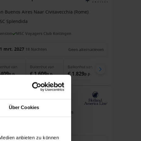
an Buenos Aires Naar Civitavecchia (Rome)
SC Splendida
pension
MSC Voyagers Club Kortingen
1 mrt. 2027
18
Nachten
Geen alternatieven
nenhut
van
Buitenhut
van
Balkonhut
van
Suite
van
.409
€ 1.609
€ 1.829
€ 3.239
p.p.
p.p.
p.p.
p.p.
de Westerdam
Über Cookies
an / Naar Singapore
Westerdam
pension
Premium rederij
 Medien anbieten zu können