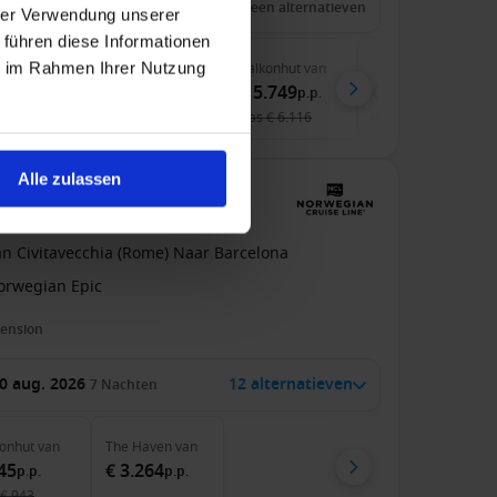
 jan. 2027
28
Nachten
Geen alternatieven
hrer Verwendung unserer
 führen diese Informationen
ie im Rahmen Ihrer Nutzung
nenhut
van
Buitenhut
van
Balkonhut
van
Suite
van
.889
€ 4.099
€ 5.749
€ 7.899
p.p.
p.p.
p.p.
p.p.
€ 4.009
was
€ 6.118
was
€ 6.116
was
€ 8.060
Alle zulassen
(Rome), Italië met de
an Civitavecchia (Rome) Naar Barcelona
orwegian Epic
pension
0 aug. 2026
12 alternatieven
7
Nachten
onhut
van
The Haven
van
45
€ 3.264
p.p.
p.p.
€ 943