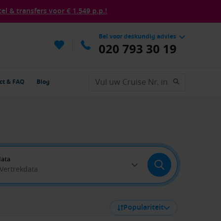
tel & transfers voor € 1.549 p.p.!
Bel voor deskundig advies
020 793 30 19
ct & FAQ
Blog
data
 Vertrekdata
Populariteit