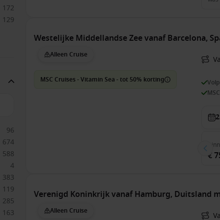
172
129
Westelijke Middellandse Zee vanaf Barcelona, S
Alleen Cruise
V
MSC Cruises - Vitamin Sea - tot 50% korting
Vol
MSC
2
96
674
Bin
588
€ 7
4
383
119
Verenigd Koninkrijk vanaf Hamburg, Duitsland 
285
Alleen Cruise
163
V