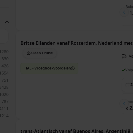
Buit
€ 1
Britse Eilanden vanaf Rotterdam, Nederland me
1280
Alleen Cruise
V
330
426
HAL - Vroegboekvoordelen
Vol
1554
751
2
3428
1020
787
Bin
€ 2
4111
1214
trans-Atlantisch vanaf Buenos Aires, Argentinië