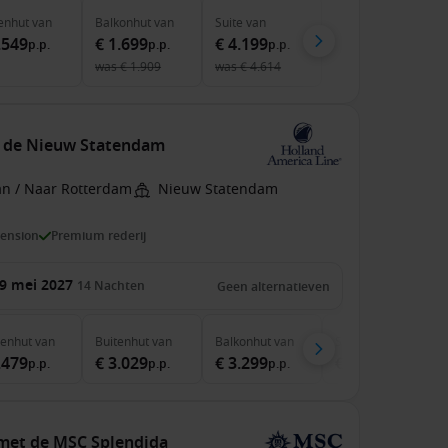
enhut
van
Balkonhut
van
Suite
van
.549
€ 1.699
€ 4.199
p.p.
p.p.
p.p.
was
€ 1.909
was
€ 4.614
t de Nieuw Statendam
an / Naar Rotterdam
Nieuw Statendam
pension
Premium rederij
9 mei 2027
14
Nachten
Geen alternatieven
nenhut
van
Buitenhut
van
Balkonhut
van
Suite
van
.479
€ 3.029
€ 3.299
€ 4.299
p.p.
p.p.
p.p.
p.p.
 met de MSC Splendida