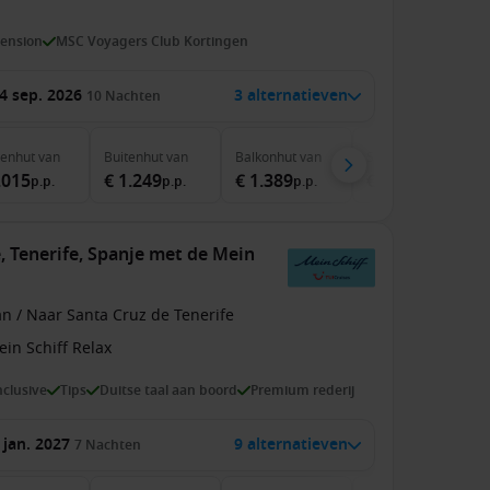
pension
MSC Voyagers Club Kortingen
4 sep. 2026
3 alternatieven
10
Nachten
nenhut
van
Buitenhut
van
Balkonhut
van
Suite
van
.015
€ 1.249
€ 1.389
€ 2.559
p.p.
p.p.
p.p.
p.p.
, Tenerife, Spanje met de Mein
n / Naar Santa Cruz de Tenerife
in Schiff Relax
inclusive
Tips
Duitse taal aan boord
Premium rederij
 jan. 2027
9 alternatieven
7
Nachten