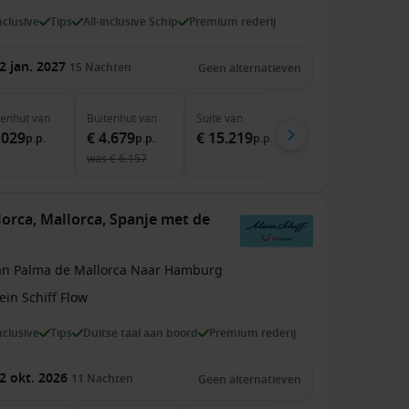
inclusive
Tips
All-inclusive Schip
Premium rederij
2 jan. 2027
15
Nachten
Geen alternatieven
nenhut
van
Buitenhut
van
Suite
van
.029
€ 4.679
€ 15.219
p.p.
p.p.
p.p.
was
€ 6.157
orca, Mallorca, Spanje met de
an Palma de Mallorca Naar Hamburg
in Schiff Flow
inclusive
Tips
Duitse taal aan boord
Premium rederij
2 okt. 2026
11
Nachten
Geen alternatieven