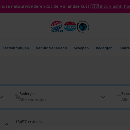
landse natuurwonderen tot de Hollandse kust
🇮🇸 incl. vlucht, ho
Bestemmingen
Vanuit Nederland
Schepen
Rederijen
Conta
Rederijen
Reis
Alle rederijen
Alle
13457 cruises