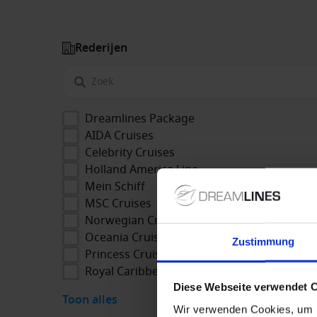
Rederijen
Dreamlines Package
AIDA Cruises
Celebrity Cruises
Holland America Line
Mein Schiff
MSC Cruises
Norwegian Cruise Line
Oceania Cruises
Zustimmung
Princess Cruises
Royal Caribbean
Diese Webseite verwendet 
Toon alles
Wir verwenden Cookies, um I