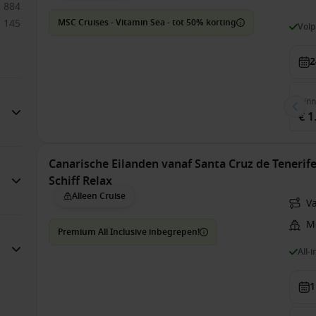
884
145
MSC Cruises - Vitamin Sea - tot 50% korting
Vol
2
Bin
€ 1
Canarische Eilanden vanaf Santa Cruz de Tenerife
Schiff Relax
Alleen Cruise
Va
Me
Premium All Inclusive inbegrepen!
All-
1