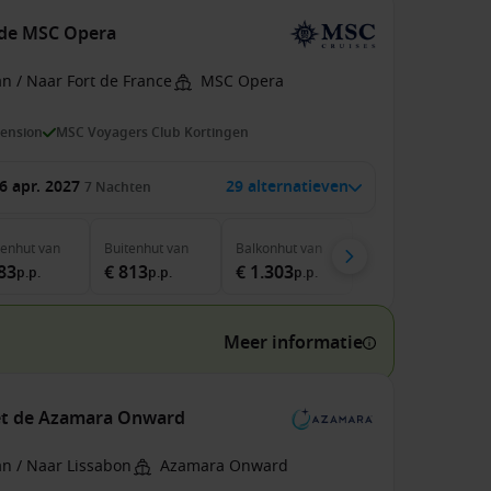
 de MSC Opera
n / Naar Fort de France
MSC Opera
pension
MSC Voyagers Club Kortingen
6 apr. 2027
29 alternatieven
7
Nachten
nenhut
van
Buitenhut
van
Balkonhut
van
83
€ 813
€ 1.303
p.p.
p.p.
p.p.
Meer informatie
met de Azamara Onward
an / Naar Lissabon
Azamara Onward