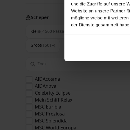
und die Zugriffe auf unsere 
Website an unsere Partner fü
Schepen
möglicherweise mit weiteren
der Dienste gesammelt habe
Klein
(< 500 Passagiers)
Middel
(500-1500)
Groot
(1501+)
AIDAcosma
AIDAnova
Celebrity Eclipse
Mein Schiff Relax
MSC Euribia
MSC Preziosa
MSC Splendida
MSC World Europa