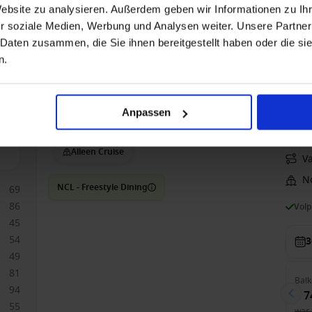
3
Website zu analysieren. Außerdem geben wir Informationen zu I
r soziale Medien, Werbung und Analysen weiter. Unsere Partner
 Daten zusammen, die Sie ihnen bereitgestellt haben oder die s
Bin
€ 3
n.
was
Anpassen
Westelijke Middellandse Zee vanaf Civitavecchia 
Norwegian Epic
Alleen Cruise
V
N
NCL - Freestyle Dining
69
86
Vol
45
54
3
49
81
Balk
94
€ 7
55
was