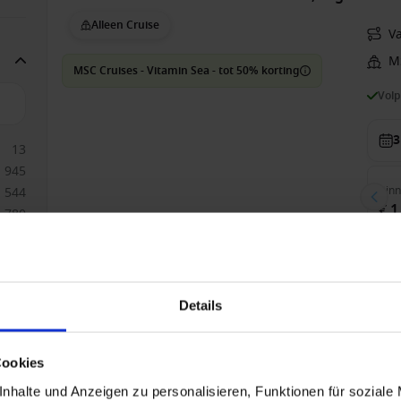
Alleen Cruise
V
M
MSC Cruises - Vitamin Sea - tot 50% korting
Vol
3
13
945
Bin
544
€ 1
780
524
1266
577
Zuidoost-Azië vanaf Singapore, Singapore met 
643
Details
Alleen Cruise
V
1179
927
HAL - Vroegboekvoordelen
Vol
Cookies
nhalte und Anzeigen zu personalisieren, Funktionen für soziale