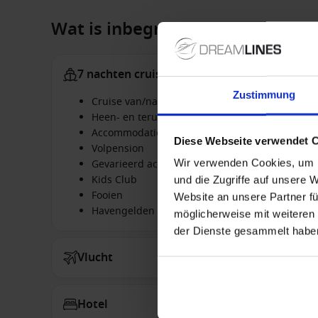
Wat is inbegrepen:
7 nachten cruise
Zustimmung
Cruise van/naar Pireus (Athene), Griekenland m
Heen- en terugvlucht met een gerenommeerde 
Accommodatie in de geboekte hut
Diese Webseite verwendet 
Volpension
Wir verwenden Cookies, um I
Gevarieerd activiteitenprogramma
Kids Club
und die Zugriffe auf unsere 
Fooien
Website an unsere Partner fü
Havengelden
möglicherweise mit weiteren
der Dienste gesammelt habe
Vlucht
Hotel