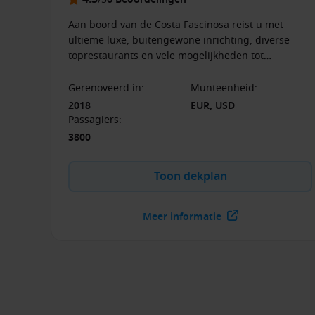
Aan boord van de Costa Fascinosa reist u met
ultieme luxe, buitengewone inrichting, diverse
toprestaurants en vele mogelijkheden tot
ontspanning. Op het schip kunt u fascinerende
kunstwerken en kunstenaars bewonderen.
Gerenoveerd in
:
Munteenheid
:
2018
EUR, USD
Passagiers
:
3800
Toon dekplan
Meer informatie