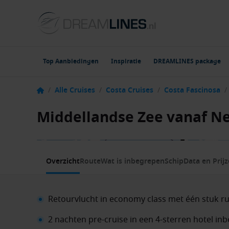
Top Aanbiedingen
Inspiratie
DREAMLINES package
/
Alle Cruises
/
Costa Cruises
/
Costa Fascinosa
/
Middellandse Zee vanaf Ne
1 / 8
Overzicht
Route
Wat is inbegrepen
Schip
Data en Prij
Retourvlucht in economy class met één stuk 
2 nachten pre-cruise in een 4-sterren hotel in