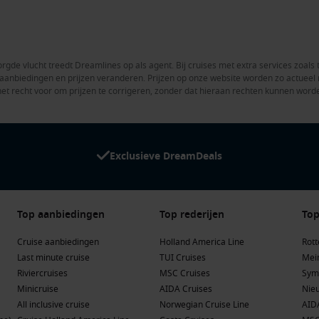
rgde vlucht treedt Dreamlines op als agent. Bij cruises met extra services zoals 
en aanbiedingen en prijzen veranderen. Prijzen op onze website worden zo actue
het recht voor om prijzen te corrigeren, zonder dat hieraan rechten kunnen word
Exclusieve DreamDeals
Top aanbiedingen
Top rederijen
Top
Cruise aanbiedingen
Holland America Line
Rot
Last minute cruise
TUI Cruises
Mein
Riviercruises
MSC Cruises
Sym
Minicruise
AIDA Cruises
Nie
All inclusive cruise
Norwegian Cruise Line
AID