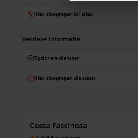
Niet inbegrepen bij alles
Verdere informatie
Optionele diensten
Niet inbegrepen diensten
Costa Fascinosa
4.3
/5
6 Beoordelingen