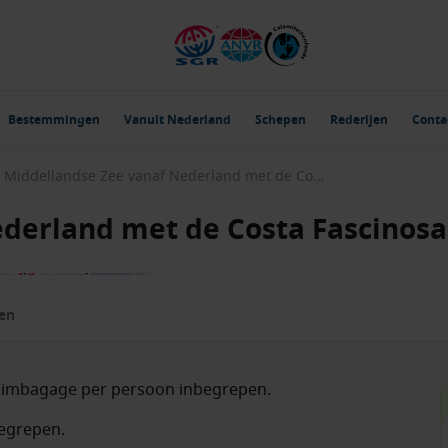
Bestemmingen
Vanuit Nederland
Schepen
Rederijen
Conta
Middellandse Zee vanaf Nederland met de Costa Fascinosa
derland met de Costa Fascinosa
zen
ruimbagage per persoon inbegrepen.
begrepen.