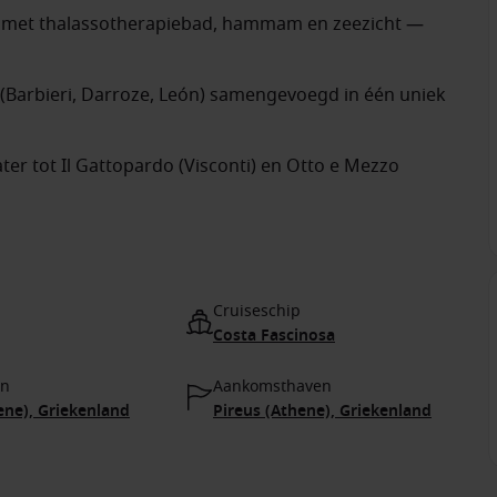
n met thalassotherapiebad, hammam en zeezicht —
 (Barbieri, Darroze, León) samengevoegd in één uniek
ter tot Il Gattopardo (Visconti) en Otto e Mezzo
Cruiseschip
Costa Fascinosa
en
Aankomsthaven
ene), Griekenland
Pireus (Athene), Griekenland