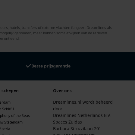
tours, hotels, transfers of externe vluchten fungeert Dreamlines als
el mogelijk gehouden, maar kunnen soms afwijken van de tarieven
en ontleend.
Beste prijsgarantie
 schepen
Over ons
Dreamlines.nl wordt beheerd
terdam
door
 Schiff 1
Dreamlines Netherlands B.V.
phony of the Seas
Spaces Zuidas
uw Statendam
Barbara Strozzilaan 201
Aperla