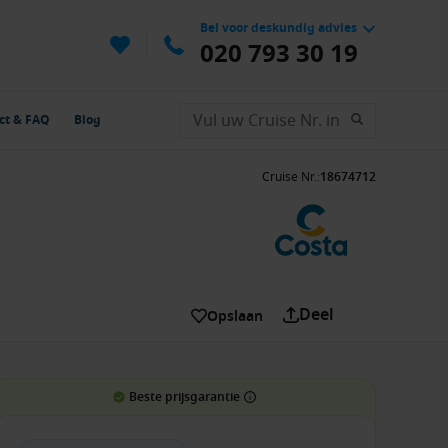
Bel voor deskundig advies
020 793 30 19
ct & FAQ
Blog
Cruise Nr.
:
18674712
Deel
Opslaan
Beste prijsgarantie