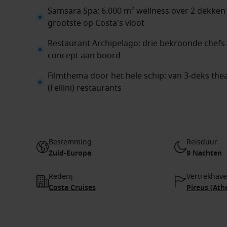
Samsara Spa: 6.000 m² wellness over 2 dekke
grootste op Costa's vloot
Restaurant Archipelago: drie bekroonde chefs
concept aan boord
Filmthema door het hele schip: van 3-deks thea
(Fellini) restaurants
Bestemming
Reisduur
Zuid-Europa
9 Nachten
Rederij
Vertrekhav
Costa Cruises
Pireus (Ath