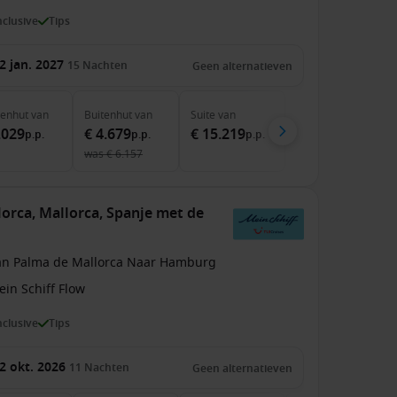
inclusive
Tips
2 jan. 2027
15
Nachten
Geen alternatieven
nenhut
van
Buitenhut
van
Suite
van
.029
€ 4.679
€ 15.219
p.p.
p.p.
p.p.
was
€ 6.157
orca, Mallorca, Spanje met de
an Palma de Mallorca Naar Hamburg
in Schiff Flow
inclusive
Tips
2 okt. 2026
11
Nachten
Geen alternatieven