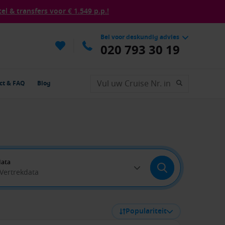
tel & transfers voor € 1.549 p.p.!
Bel voor deskundig advies
020 793 30 19
ct & FAQ
Blog
data
 Vertrekdata
Populariteit