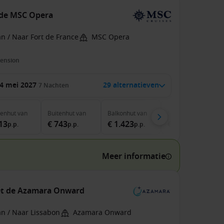
 de MSC Opera
n / Naar Fort de France
MSC Opera
pension
4 mei 2027
29 alternatieven
7
Nachten
nenhut
van
Buitenhut
van
Balkonhut
van
Suite
van
13
€ 743
€ 1.423
€ 1.723
p.p.
p.p.
p.p.
p.p.
Meer informatie
met de Azamara Onward
an / Naar Lissabon
Azamara Onward