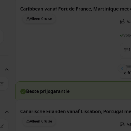
Caribbean vanaf Fort de France, Martinique met
Alleen Cruise
Va
Vol
1
Bin
€ 6
Beste prijsgarantie
Canarische Eilanden vanaf Lissabon, Portugal 
Alleen Cruise
V