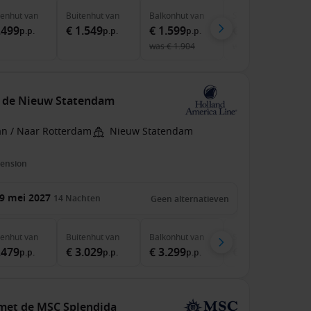
nenhut
van
Buitenhut
van
Balkonhut
van
Suite
van
.499
€ 1.549
€ 1.599
€ 4.199
p.p.
p.p.
p.p.
p.p.
was
€ 1.904
was
€ 4.614
t de Nieuw Statendam
an / Naar Rotterdam
Nieuw Statendam
pension
9 mei 2027
14
Nachten
Geen alternatieven
nenhut
van
Buitenhut
van
Balkonhut
van
Suite
van
.479
€ 3.029
€ 3.299
€ 4.299
p.p.
p.p.
p.p.
p.p.
 met de MSC Splendida