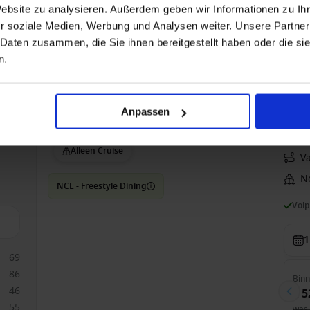
3
1181
Website zu analysieren. Außerdem geben wir Informationen zu I
930
r soziale Medien, Werbung und Analysen weiter. Unsere Partner
 Daten zusammen, die Sie ihnen bereitgestellt haben oder die s
Bin
€ 3
n.
was
Anpassen
Westelijke Middellandse Zee vanaf Civitavecchia 
Norwegian Epic
Alleen Cruise
V
N
NCL - Freestyle Dining
Vol
1
69
86
Bin
46
€ 5
55
was