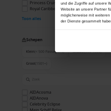
Princess Cruises
und die Zugriffe auf unsere 
Royal Caribbean
Website an unsere Partner fü
möglicherweise mit weiteren
Toon alles
der Dienste gesammelt habe
Schepen
Klein
(< 500 Passagiers)
Middel
(500-1500)
Groot
(1501+)
AIDAcosma
AIDAnova
Celebrity Eclipse
Mein Schiff Relax