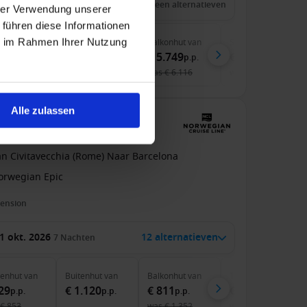
 jan. 2027
28
Nachten
Geen alternatieven
hrer Verwendung unserer
 führen diese Informationen
ie im Rahmen Ihrer Nutzung
nenhut
van
Buitenhut
van
Balkonhut
van
Suite
van
.889
€ 4.099
€ 5.749
€ 7.899
p.p.
p.p.
p.p.
p.p.
€ 4.009
was
€ 6.118
was
€ 6.116
was
€ 8.060
Alle zulassen
(Rome), Italië met de
an Civitavecchia (Rome) Naar Barcelona
orwegian Epic
pension
1 okt. 2026
12 alternatieven
7
Nachten
nenhut
van
Buitenhut
van
Balkonhut
van
The Haven
van
29
€ 1.120
€ 811
€ 3.499
p.p.
p.p.
p.p.
p.p.
€ 853
was
€ 1.352
was
€ 4.116