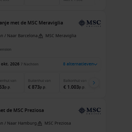
panje met de MSC Meraviglia
an / Naar Barcelona
MSC Meraviglia
pension
 okt. 2026
8 alternatieven
7
Nachten
nenhut
van
Buitenhut
van
Balkonhut
van
Suite
van
53
€ 873
€ 1.003
€ 2.083
p.p.
p.p.
p.p.
p.p.
met de MSC Preziosa
an / Naar Hamburg
MSC Preziosa