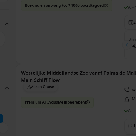
Boek nu en ontvang tot $ 1000 boordtegoed!
All-
2
Bin
€ 4
Westelijke Middellandse Zee vanaf Palma de Mall
Mein Schiff Flow
Alleen Cruise
V
Me
Premium All Inclusive inbegrepen!
All-
1