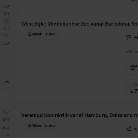
49
80
92
Westelijke Middellandse Zee vanaf Barcelona, S
52
Alleen Cruise
172
V
129
Vol
6
Bin
€ 7
97
Verenigd Koninkrijk vanaf Hamburg, Duitsland 
669
Alleen Cruise
592
V
4