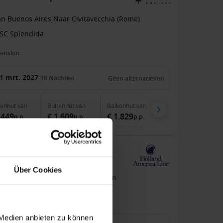
an Buenos Aires Naar Civitavecchia (Rome)
SC Splendida
pension
1 mrt. 2027
18
Nachten
Geen alternatieven
nenhut
van
Buitenhut
van
Balkonhut
van
Suite
van
.449
€ 1.609
€ 1.829
€ 3.239
p.p.
p.p.
p.p.
p.p.
de Westerdam
Über Cookies
an / Naar Singapore
Westerdam
pension
 Medien anbieten zu können