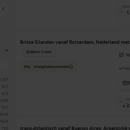
Bin
€
€ 1
Britse Eilanden vanaf Rotterdam, Nederland me
Alleen Cruise
V
HAL - Vroegboekvoordelen
Vol
1287
2
337
423
Bin
1544
€ 2
751
3428
1024
trans-Atlantisch vanaf Buenos Aires, Argentinië
788