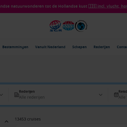
landse natuurwonderen tot de Hollandse kust
🇮🇸 incl. vlucht, ho
Bestemmingen
Vanuit Nederland
Schepen
Rederijen
Conta
Rederijen
Reis
Alle rederijen
Alle
13453 cruises