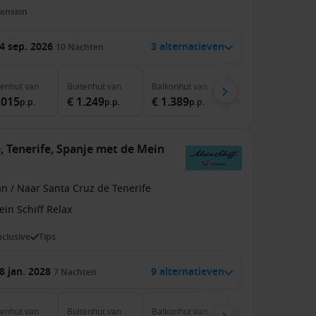
pension
4 sep. 2026
3 alternatieven
10
Nachten
nenhut
van
Buitenhut
van
Balkonhut
van
Suite
van
.015
€ 1.249
€ 1.389
€ 2.559
p.p.
p.p.
p.p.
p.p.
, Tenerife, Spanje met de Mein
n / Naar Santa Cruz de Tenerife
in Schiff Relax
inclusive
Tips
8 jan. 2028
9 alternatieven
7
Nachten
nenhut
van
Buitenhut
van
Balkonhut
van
Suite
van