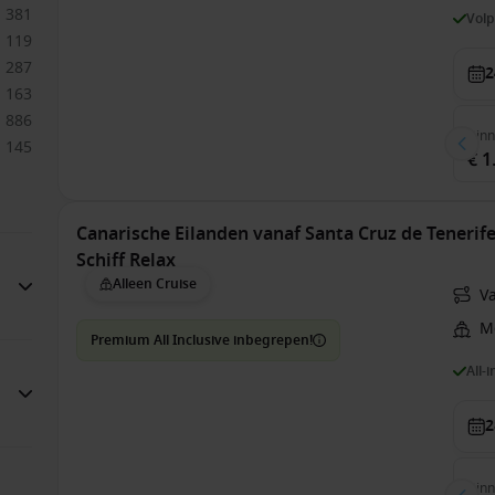
381
Vol
119
287
2
163
886
Bin
145
€ 1
Canarische Eilanden vanaf Santa Cruz de Tenerife
Schiff Relax
Alleen Cruise
Va
Me
Premium All Inclusive inbegrepen!
All-
2
Bin