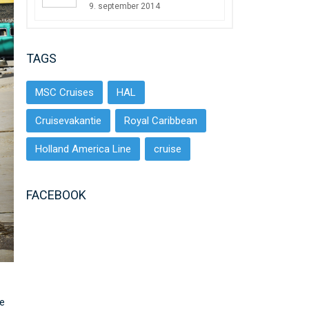
9. september 2014
TAGS
MSC Cruises
HAL
Cruisevakantie
Royal Caribbean
Holland America Line
cruise
FACEBOOK
De