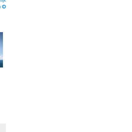
ijk
n