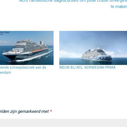
Acht fantastische dagexcursies om jouw cruise onvergetel
te make
kende scheepsbezoek aan de
NIEUW BIJ NCL: NORWEGIAN PRIMA
tendam
elden zijn gemarkeerd met
*