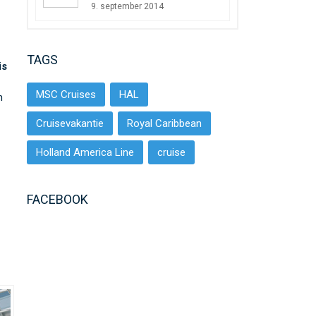
9. september 2014
TAGS
is
MSC Cruises
HAL
m
Cruisevakantie
Royal Caribbean
Holland America Line
cruise
FACEBOOK