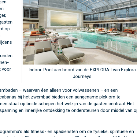
rgen
en
ger,
 gasten
rd op
s
ijdens
onden
nnen-
t voor
Indoor-Pool aan boord van de EXPLORA I van Explora
Journeys
wembaden – waarvan één alleen voor volwassenen – en een
 cabanas bij het zwembad bieden een aangename plek om te
een staat op beide schepen het welzijn van de gasten centraal. Het
anning en innerlijke ontdekking te ondersteunen door middel van o
gramma’s als fitness- en spadiensten om de fysieke, spirituele en