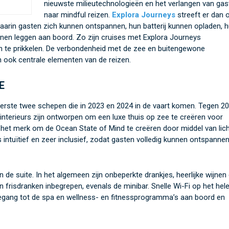
nieuwste milieutechnologieën en het verlangen van gas
naar mindful reizen.
Explora Journeys
streeft er dan 
aarin gasten zich kunnen ontspannen, hun batterij kunnen opladen, 
en leggen aan boord. Zo zijn cruises met Explora Journeys
en te prikkelen. De verbondenheid met de zee en buitengewone
 ook centrale elementen van de reizen.
E
erste twee schepen die in 2023 en 2024 in de vaart komen. Tegen 2
interieurs zijn ontworpen om een luxe thuis op zee te creëren voor
n het merk om de Ocean State of Mind te creëren door middel van lich
s intuïtief en zeer inclusief, zodat gasten volledig kunnen ontspannen
e suite. In het algemeen zijn onbeperkte drankjes, heerlijke wijnen
n frisdranken inbegrepen, evenals de minibar. Snelle Wi-Fi op het hel
 toegang tot de spa en wellness- en fitnessprogramma’s aan boord en