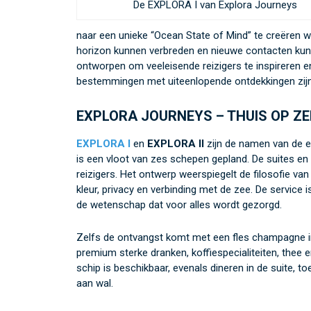
De EXPLORA I van Explora Journeys
naar een unieke “Ocean State of Mind” te creëren w
horizon kunnen verbreden en nieuwe contacten kunn
ontworpen om veeleisende reizigers te inspireren 
bestemmingen met uiteenlopende ontdekkingen zijn
EXPLORA JOURNEYS – THUIS OP ZE
EXPLORA I
en
EXPLORA II
zijn de namen van de e
is een vloot van zes schepen gepland. De suites en 
reizigers. Het ontwerp weerspiegelt de filosofie va
kleur, privacy en verbinding met de zee. De service i
de wetenschap dat voor alles wordt gezorgd.
Zelfs de ontvangst komt met een fles champagne in d
premium sterke dranken, koffiespecialiteiten, thee e
schip is beschikbaar, evenals dineren in de suite,
aan wal.