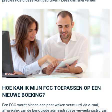
precies hoe u
deze
kunt gebruiken?
Lees dan snel verder!
HOE KAN IK MIJN FCC TOEPASSEN OP EEN
NIEUWE BOEKING?
Een
FCC wordt
binnen een paar weken verstuurd via e-mail,
afhankelijk van de benodigde
administratieve verwerkingstijd
van