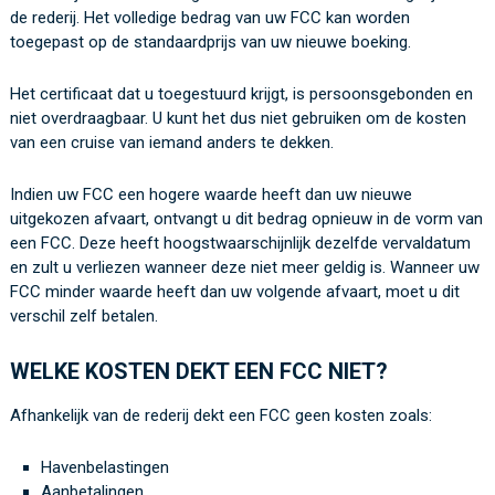
de rederij.
Het volledige bedrag van uw FCC kan worden
toegepast op de standaardprijs van uw nieuwe boeking.
Het
certificaat
dat u toegestuurd krijgt, is persoonsgebonden en
niet overdraagbaar. U kunt het dus niet gebruiken om de kosten
van een cruise van iemand anders te dekken.
Indien
uw FCC een hogere waarde heeft dan
uw nieuwe
uitgekozen
afvaart
,
ontvangt
u dit bedrag opnieuw in de vorm van
een FCC
. Deze
heeft hoogstwaarschijnlijk dezelfde vervaldatu
m
en zult u verliezen wanneer
deze niet meer geldig is.
Wanneer u
w
FCC minder waarde heeft dan uw volgende
afvaart
, moet u dit
verschil zelf betalen.
WELKE KOSTEN DEKT EEN FCC NIET?
Afhankelijk van de rederij dekt een
FCC
geen kosten zoals
:
Haven
belastingen
Aanbetalingen