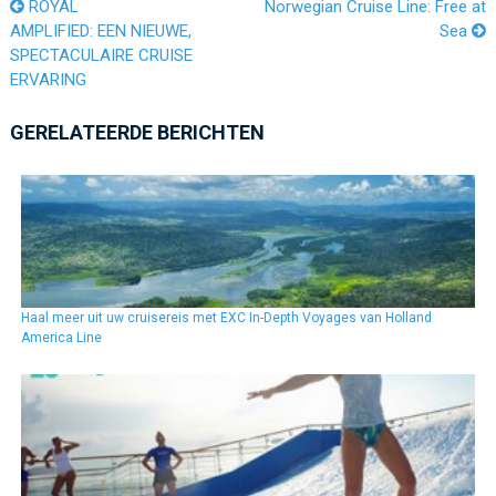
ROYAL
Norwegian Cruise Line: Free at
AMPLIFIED: EEN NIEUWE,
Sea
SPECTACULAIRE CRUISE
ERVARING
GERELATEERDE BERICHTEN
Haal meer uit uw cruisereis met EXC In-Depth Voyages van Holland
America Line