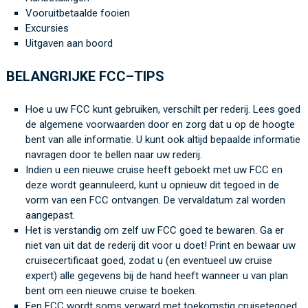
Vooruitbetaalde fooien
Excursies
Uitgaven aan boord
BELANGRIJKE FCC
–
TIPS
Hoe u uw FCC kunt gebruiken, verschilt per rederij
.
Le
es goed
de algemene voorwaarden door
en zorg dat
u op de hoogte
bent
van alle informatie
.
U kunt ook altijd bepaalde informatie
navragen
door te bellen naar uw rederij
.
Indien
u een nieuwe cruise heeft geboekt met uw FCC en
deze wordt geannuleerd,
kunt u opnieuw
dit
tegoed in de
vorm van een FCC ontvangen.
De vervaldatum zal worden
aangepast.
Het is verstandig om zelf
uw FCC goed te bewaren
. G
a er
niet van uit dat de rederij dit voor u doet!
Print en bewaar uw
cruisecertificaat goed, zoda
t u
(en
eventueel
uw cruis
e
expert
)
alle gegevens bij de hand he
eft
wanneer u
van plan
bent om
een nieuwe
cruise
te
boeken
.
Een FCC wordt soms verward
met
toekomstig cruisetegoed.