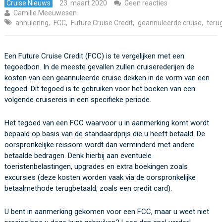
Cruise Nieuws
23. maart 2020
Geen reacties
Camille Meeuwesen
annulering
,
FCC
,
Future Cruise Credit
,
geannuleerde cruise
,
teru
Een
F
uture
Cruise Credit (FCC
)
is te vergelijken met een
tegoedbon
.
In de meeste gevallen zullen cruiserederijen de
kosten van
een
geannuleerde cruise dekken in de vorm van een
tegoed
.
Dit tegoed
is te
gebruiken voor het boeken van
een
vo
lgende
cruisereis in een specifieke periode.
Het tegoed van
een
FCC waarvoor
u
in aanmerking komt
wordt
bepaald op basis van
de standaardprijs
d
ie
u heeft betaald
. D
e
oorspronkelijke reissom
wordt
dan
verminderd met
andere
betaalde bedragen
. Denk hierbij aan
eventuele
toeristenbelastingen,
upgrades en
extra boekingen zoals
excursies
(deze kosten
worden vaak
via
de oorspronkelijke
betaalmethode
terugbetaald
, zoals een credit
card).
U bent in
aanmerking gekomen voor
een F
CC
,
maar
u
weet niet