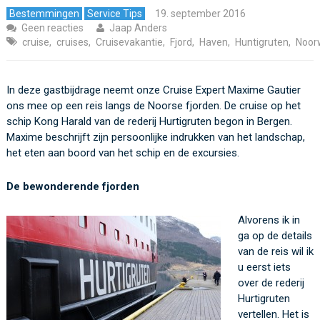
Bestemmingen
Service Tips
19. september 2016
Geen reacties
Jaap Anders
cruise
,
cruises
,
Cruisevakantie
,
Fjord
,
Haven
,
Huntigruten
,
Noor
In deze gastbijdrage neemt onze Cruise Expert Maxime Gautier
ons mee op een reis langs de Noorse fjorden. De cruise op het
schip Kong Harald van de rederij Hurtigruten begon in Bergen.
Maxime beschrijft zijn persoonlijke indrukken van het landschap,
het eten aan boord van het schip en de excursies.
De bewonderende fjorden
Alvorens ik in
ga op de details
van de reis wil ik
u eerst iets
over de rederij
Hurtigruten
vertellen. Het is