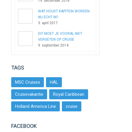
19. december 2016
WAT HOUDT KAPITEIN WORDEN
NU ECHT IN?
3. april 2017
DIT MOET JE VOORAL NIET
VERGETEN OP CRUISE
9. september 2014
TAGS
MSC Cruises
HAL
Cruisevakantie
Royal Caribbean
Holland America Line
cruise
FACEBOOK